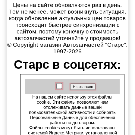
Цены на сайте обновляются раз в день.
Тем не менее, может возникнуть ситуация,
когда обновление актуальных цен товаров
происходит быстрее синхронизации с
сайтом, поэтому конечную стоимость
автозапчастей уточняйте у продавцов!
© Copyright магазин Автозапчастей "Старс",
1997-2026
Старс в соцсетях:
Старс вКонтакте
Старс в YouTube
На нашем сайте используются файлы
cookie. Эти файлы позволяют нам
Телеграм-канал
отслеживать данные вашей
пользовательской активности и собирать
Старс на Drom.ru
Персональные Данные для обеспечения
работы по договорам.
Файлы cookies могут быть использованы
Старс в auto.ru
системой Яндекс.Метрики, установленной