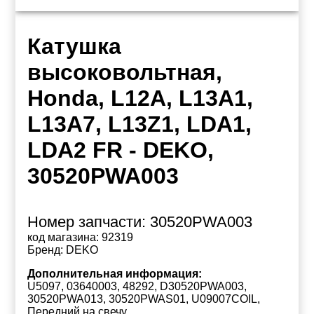
Катушка
высоковольтная,
Honda, L12A, L13A1,
L13A7, L13Z1, LDA1,
LDA2 FR - DEKO,
30520PWA003
Номер запчасти:
30520PWA003
код магазина:
92319
Бренд:
DEKO
Дополнительная информация:
U5097, 03640003, 48292, D30520PWA003,
30520PWA013, 30520PWAS01, U09007COIL,
Передний на свечу