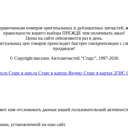
справочникам номеров оригинальных и дубликатных запчастей,
о
правильности вашего выбора ПРЕЖДЕ чем оплачивать заказ!
Цены на сайте обновляются раз в день.
 актуальных цен товаров происходит быстрее синхронизации с са
продавцов!
© Copyright магазин Автозапчастей "Старс", 1997-2026
m.ru
Старс в auto.ru
Старс в картах Яндекс
Старс в картах 2ГИС
яют нам отслеживать данные вашей пользовательской активност
ики, установленной на наш сайт.