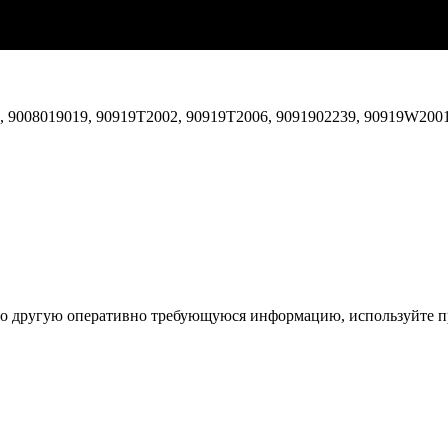
, 9008019019, 90919T2002, 90919T2006, 9091902239, 90919W2001
ибо другую оперативно требующуюся информацию, используйте п