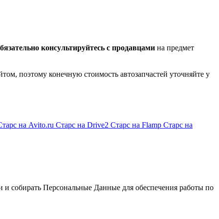
бязательно консультируйтесь с продавцами
на предмет
йтом, поэтому конечную стоимость автозапчастей уточняйте у
Старс на Avito.ru
Старс на Drive2
Старс на Flamp
Старс на
и и собирать Персональные Данные для обеспечения работы по