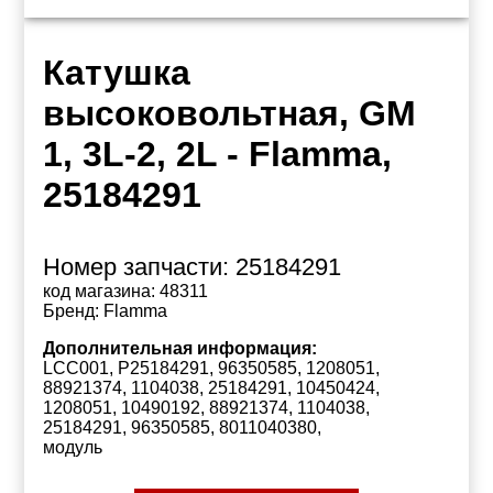
Катушка
высоковольтная, GM
1, 3L-2, 2L - Flamma,
25184291
Номер запчасти:
25184291
код магазина:
48311
Бренд:
Flamma
Дополнительная информация:
LCC001, P25184291, 96350585, 1208051,
88921374, 1104038, 25184291, 10450424,
1208051, 10490192, 88921374, 1104038,
25184291, 96350585, 8011040380,
модуль