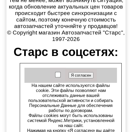
Тем не менее, может возникнуть ситуация,
когда обновление актуальных цен товаров
происходит быстрее синхронизации с
сайтом, поэтому конечную стоимость
автозапчастей уточняйте у продавцов!
© Copyright магазин Автозапчастей "Старс",
1997-2026
Старс в соцсетях:
Старс вКонтакте
Старс в YouTube
На нашем сайте используются файлы
Телеграм-канал
cookie. Эти файлы позволяют нам
отслеживать данные вашей
пользовательской активности и собирать
Старс на Drom.ru
Персональные Данные для обеспечения
работы по договорам.
Файлы cookies могут быть использованы
Старс в auto.ru
системой Яндекс.Метрики, установленной
на наш сайт.
Старс в картах Яндекс
Нажимая на кнопку «Я согласен» вы даёте