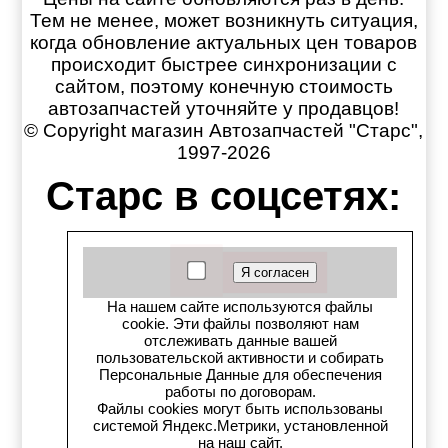
Тем не менее, может возникнуть ситуация,
когда обновление актуальных цен товаров
происходит быстрее синхронизации с
сайтом, поэтому конечную стоимость
автозапчастей уточняйте у продавцов!
© Copyright магазин Автозапчастей "Старс",
1997-2026
Старс в соцсетях:
Старс вКонтакте
Старс в YouTube
На нашем сайте используются файлы
cookie. Эти файлы позволяют нам
Телеграм-канал
отслеживать данные вашей
пользовательской активности и собирать
Старс на Drom.ru
Персональные Данные для обеспечения
работы по договорам.
Файлы cookies могут быть использованы
Старс в auto.ru
системой Яндекс.Метрики, установленной
на наш сайт.