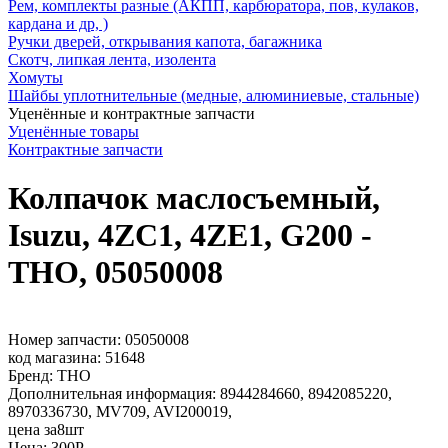
Рем, комплекты разные (АКПП, карбюратора, пов, кулаков,
кардана и др, )
Ручки дверей, открывания капота, багажника
Скотч, липкая лента, изолента
Хомуты
Шайбы уплотнительные (медные, алюминиевые, стальные)
Уценённые и контрактные запчасти
Уценённые товары
Контрактные запчасти
Колпачок маслосъемный,
Isuzu, 4ZC1, 4ZE1, G200 -
THO, 05050008
Номер запчасти:
05050008
код магазина:
51648
Бренд:
THO
Дополнительная информация:
8944284660, 8942085220,
8970336730, MV709, AVI200019,
цена за8шт
Цена:
300
Р