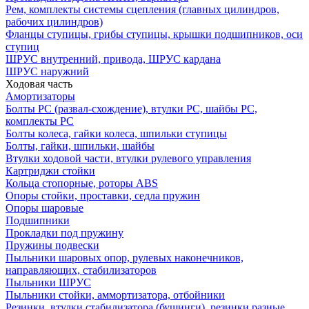
Рем, комплекты системы сцепления (главных цилиндров,
рабочих цилиндров)
Фланцы ступицы, грибы ступицы, крышки подшипников, оси
ступиц
ШРУС внутренний, привода, ШРУС кардана
ШРУС наружний
Ходовая часть
Амортизаторы
Болты РС (развал-схождение), втулки РС, шайбы РС,
комплекты РС
Болты колеса, гайки колеса, шпильки ступицы
Болты, гайки, шпильки, шайбы
Втулки ходовой части, втулки рулевого управления
Картриджи стойки
Кольца стопорные, роторы ABS
Опоры стойки, проставки, седла пружин
Опоры шаровые
Подшипники
Прокладки под пружину
Пружины подвески
Пыльники шаровых опор, рулевых наконечников,
направляющих, стабилизаторов
Пыльники ШРУС
Пыльники стойки, аммортизатора, отбойники
Резинки, втулки стабилизатора (бушинги), резинки разные