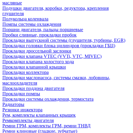
масляные
Подушки двигателя, коробки, редуктора, крепления
глушителя
Полукольца коленвала
Помпы системы охлаждения
Поршни двигателя, пальцы поршневые
Пробки сливные, прокладки пробок
Прокладки выпускной системы (глушителя, турбины, EGR)
Прокладки головки блока цилиндров (прокладки ГБЦ)
Прокладки дроссельной заслонки
Прокладки клапана VTEC (VVTi, VTC, MIVEC)
Прокладки клапана холостого хода
Прокладки клапанной крышки
Прокладки коллектора
Прокладки маслонасоса, системы смазки, лобовины,
маслоохладителя
Прокладки поддона двигателя
Прокладки помпы
Прокладки системы охлаждения, термостата
Радиаторы
Резинки инжектора
Рем, комплекты клапанных крышек
Ремкомплекты двигателя
Ремни ГРМ, комплекты ГРМ, ремни ТНВД
Ремни клиновые (гладкие, зубчатые)