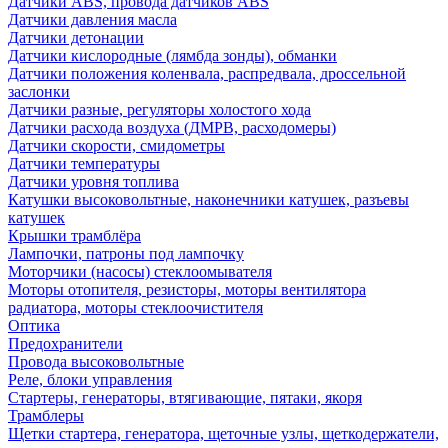
Датчики ABS, провода датчиков ABS
Датчики давления масла
Датчики детонации
Датчики кислородные (лямбда зонды), обманки
Датчики положения коленвала, распредвала, дроссельной
заслонки
Датчики разные, регуляторы холостого хода
Датчики расхода воздуха (ДМРВ, расходомеры)
Датчики скорости, смидометры
Датчики температуры
Датчики уровня топлива
Катушки высоковольтные, наконечники катушек, разъевы
катушек
Крышки трамблёра
Лампочки, патроны под лампочку
Моторчики (насосы) стеклоомывателя
Моторы отопителя, резисторы, моторы вентилятора
радиатора, моторы стеклоочистителя
Оптика
Предохранители
Провода высоковольтные
Реле, блоки управления
Стартеры, генераторы, втягивающие, пятаки, якоря
Трамблеры
Щетки стартера, генератора, щеточные узлы, щеткодержатели,