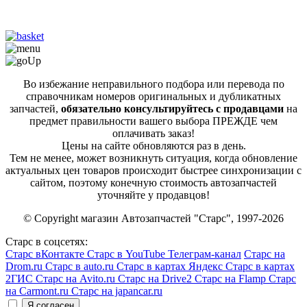
Во избежание неправильного подбора или перевода по
справочникам номеров оригинальных и дубликатных
запчастей,
обязательно консультируйтесь с продавцами
на
предмет правильности вашего выбора ПРЕЖДЕ чем
оплачивать заказ!
Цены на сайте обновляются раз в день.
Тем не менее, может возникнуть ситуация, когда обновление
актуальных цен товаров происходит быстрее синхронизации с
сайтом, поэтому конечную стоимость автозапчастей
уточняйте у продавцов!
© Copyright магазин Автозапчастей "Старс", 1997-2026
Старс в соцсетях:
Старс вКонтакте
Старс в YouTube
Телеграм-канал
Старс на
Drom.ru
Старс в auto.ru
Старс в картах Яндекс
Старс в картах
2ГИС
Старс на Avito.ru
Старс на Drive2
Старс на Flamp
Старс
на Carmont.ru
Старс на japancar.ru