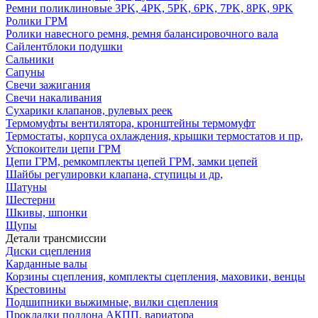
Ремни поликлиновые 3PK, 4PK, 5PK, 6PK, 7PK, 8PK, 9PK
Ролики ГРМ
Ролики навесного ремня, ремня балансировочного вала
Сайлентблоки подушки
Сальники
Сапуны
Свечи зажигания
Свечи накаливания
Сухарики клапанов, рулевых реек
Термомуфты вентилятора, кронштейны термомуфт
Термостаты, корпуса охлаждения, крышки термостатов и пр,
Успокоители цепи ГРМ
Цепи ГРМ, ремкомплекты цепей ГРМ, замки цепей
Шайбы регулировки клапана, ступицы и др,
Шатуны
Шестерни
Шкивы, шпонки
Щупы
Детали трансмиссии
Диски сцепления
Карданные валы
Корзины сцепления, комплекты сцепления, маховики, венцы
Крестовины
Подшипники выжимные, вилки сцепления
Прокладки поддона АКПП, вариатора