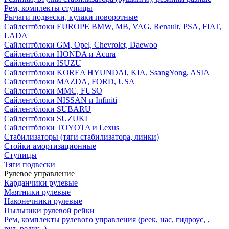
Рем, комплекты ступицы
Рычаги подвески, кулаки поворотные
Сайлентблоки EUROPE BMW, MB, VAG, Renault, PSA, FIAT,
LADA
Сайлентблоки GM, Opel, Chevrolet, Daewoo
Сайлентблоки HONDA и Acura
Сайлентблоки ISUZU
Сайлентблоки KOREA HYUNDAI, KIA, SsangYong, ASIA
Сайлентблоки MAZDA, FORD, USA
Сайлентблоки MMC, FUSO
Сайлентблоки NISSAN и Infiniti
Сайлентблоки SUBARU
Сайлентблоки SUZUKI
Сайлентблоки TOYOTA и Lexus
Стабилизаторы (тяги стабилизатора, линки)
Стойки амортизационные
Ступицы
Тяги подвески
Рулевое управление
Карданчики рулевые
Маятники рулевые
Наконечники рулевые
Пыльники рулевой рейки
Рем, комплекты рулевого управления (реек, нас, гидроус, ,
рул, редук, )