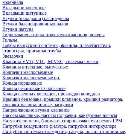
коленвала
Вкладыши коренные
Вкладыши шатунные
Втулки (вкладыши) распредвала
Втулки балансировочных валов
Втулки шатуна
Гидрокомпенсаторы, толкатели клапанов, рокеры
Гильзы
Гофры выпускной системы, фланцы, пламегасители,
стронгеры, приемные трубы
Звездочки
Клапаны VVTi, VTC, MIVEC, системы смазки
Клапаны впускные, выпускные
Колпачки маслосъемные
Колпачки маслосъемные ор,
Кольца поршневые
Кольца резиновые О-образные
Кольца свечных колодцев, прокладки колодцев
Крышки бензобака, крышки клапанов, крышки радиатора,
крышки маслозаливные, заглушки
Направляющие втулки клапанов
Насосы масляные, насосы подкачки, вакуумные насосы
Натяжители цепи, башмаки, гидронатяжители ремня ГРМ
Патрубки воздушного фильтра, патрубки интеркуллера
Патрубки системы охлаждения, сапуна, шланги топливные,