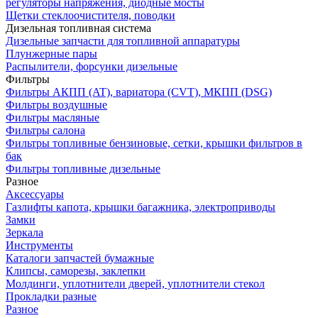
регуляторы напряжения, диодные мосты
Щетки стеклоочистителя, поводки
Дизельная топливная система
Дизельные запчасти для топливной аппаратуры
Плунжерные пары
Распылители, форсунки дизельные
Фильтры
Фильтры АКПП (AT), вариатора (CVT), МКПП (DSG)
Фильтры воздушные
Фильтры масляные
Фильтры салона
Фильтры топливные бензиновые, сетки, крышки фильтров в
бак
Фильтры топливные дизельные
Разное
Аксесcуары
Газлифты капота, крышки багажника, электроприводы
Замки
Зеркала
Инструменты
Каталоги запчастей бумажные
Клипсы, саморезы, заклепки
Молдинги, уплотнители дверей, уплотнители стекол
Прокладки разные
Разное