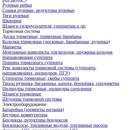
Рулевые рейки
Сошки рулевые, редукторы рулевые
Тяги рулевые
Шкворни
Шланги гидроусилителя, генератора и др,
Тормозная система
Диски тормозные, тормозные барабаны
Колодки тормозные (дисковые, барабанные, ручника)
Манжеты
Монтажные комплекты для колодок, пружины колодок
Направляющие суппорта
Поршни тормозного суппорта
Рем, комплекты тормозной системы (суппорта,
направляющих, цилиндров, ПГУ)
Суппорты тормозные, скобы суппорта
Тросы ручника, багажника, капота, бензобака, спидометра
Цилиндры тормозные, цилиндры сцепления
Шланги тормозные
Штуцеры тормозной системы
Электрооборудование
Батарейки (элементы питания)
Бегунки, коммутаторы
Бендиксы, редукторы бендиксов
Бензонасосы, топливные модули, топливные насосы