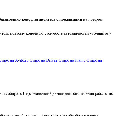
бязательно консультируйтесь с продавцами
на предмет
йтом, поэтому конечную стоимость автозапчастей уточняйте у
Старс на Avito.ru
Старс на Drive2
Старс на Flamp
Старс на
и и собирать Персональные Данные для обеспечения работы по
й компании), а также разрешаете нам обработку ваших