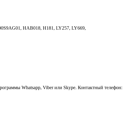
00S9AG01, HAB018, H181, LY257, LY669,
рограммы Whatsapp, Viber или Skype. Контактный телефон: