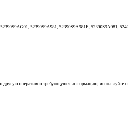
52390S9AG01, 52390S9A981, 52390S9A981E, 52390S9A981, 524
ибо другую оперативно требующуюся информацию, используйте п