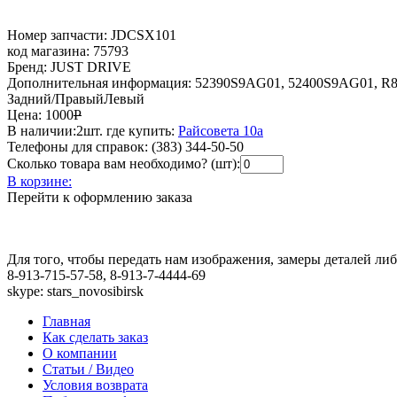
Номер запчасти:
JDCSX101
код магазина:
75793
Бренд:
JUST DRIVE
Дополнительная информация:
52390S9AG01, 52400S9AG01, R8
Задний/ПравыйЛевый
Цена:
1000
Р
В наличии:
2шт.
где купить:
Райсовета 10а
Телефоны для справок:
(383) 344-50-50
Сколько товара вам необходимо? (шт):
В корзине:
Перейти к оформлению заказа
Для того, чтобы передать нам изображения, замеры деталей л
8-913-715-57-58, 8-913-7-4444-69
skype: stars_novosibirsk
Главная
Как сделать заказ
О компании
Статьи / Видео
Условия возврата