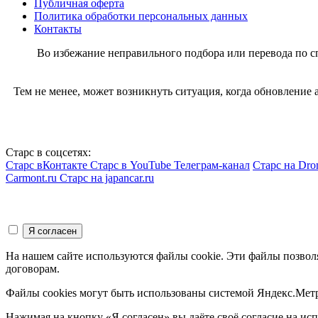
Публичная оферта
Политика обработки персональных данных
Контакты
Во избежание неправильного подбора или перевода по 
Тем не менее, может возникнуть ситуация, когда обновление
Старс в соцсетях:
Старс вКонтакте
Старс в YouTube
Телеграм-канал
Старс на Dro
Carmont.ru
Старс на japancar.ru
На нашем сайте используются файлы cookie. Эти файлы позвол
договорам.
Файлы cookies могут быть использованы системой Яндекс.Метр
Нажимая на кнопку «Я согласен» вы даёте своё согласие на и