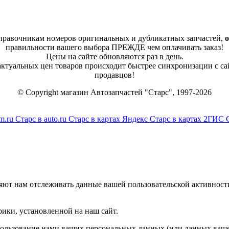
справочникам номеров оригинальных и дубликатных запчастей,
о
правильности вашего выбора ПРЕЖДЕ чем оплачивать заказ!
Цены на сайте обновляются раз в день.
 актуальных цен товаров происходит быстрее синхронизации с са
продавцов!
© Copyright магазин Автозапчастей "Старс", 1997-2026
m.ru
Старс в auto.ru
Старс в картах Яндекс
Старс в картах 2ГИС
яют нам отслеживать данные вашей пользовательской активност
ики, установленной на наш сайт.
спользование нами ваших персональных данных (или данных ваше