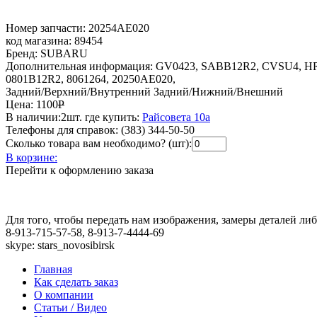
Номер запчасти:
20254AE020
код магазина:
89454
Бренд:
SUBARU
Дополнительная информация:
GV0423, SABB12R2, CVSU4, HR8
0801B12R2, 8061264, 20250AE020,
Задний/Верхний/Внутренний Задний/Нижний/Внешний
Цена:
1100
Р
В наличии:
2шт.
где купить:
Райсовета 10а
Телефоны для справок:
(383) 344-50-50
Сколько товара вам необходимо? (шт):
В корзине:
Перейти к оформлению заказа
Для того, чтобы передать нам изображения, замеры деталей л
8-913-715-57-58, 8-913-7-4444-69
skype: stars_novosibirsk
Главная
Как сделать заказ
О компании
Статьи / Видео