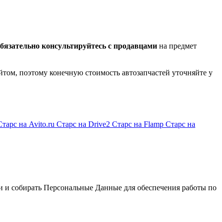
бязательно консультируйтесь с продавцами
на предмет
йтом, поэтому конечную стоимость автозапчастей уточняйте у
Старс на Avito.ru
Старс на Drive2
Старс на Flamp
Старс на
и и собирать Персональные Данные для обеспечения работы по