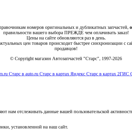
справочникам номеров оригинальных и дубликатных запчастей,
о
правильности вашего выбора ПРЕЖДЕ чем оплачивать заказ!
Цены на сайте обновляются раз в день.
 актуальных цен товаров происходит быстрее синхронизации с са
продавцов!
© Copyright магазин Автозапчастей "Старс", 1997-2026
m.ru
Старс в auto.ru
Старс в картах Яндекс
Старс в картах 2ГИС
яют нам отслеживать данные вашей пользовательской активност
ики, установленной на наш сайт.