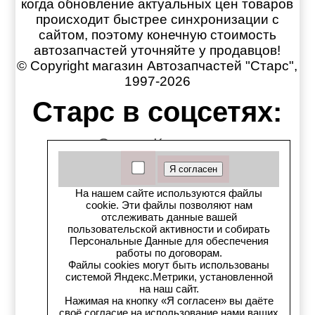
когда обновление актуальных цен товаров
происходит быстрее синхронизации с
сайтом, поэтому конечную стоимость
автозапчастей уточняйте у продавцов!
© Copyright магазин Автозапчастей "Старс",
1997-2026
Старс в соцсетях:
Старс вКонтакте
Старс в YouTube
На нашем сайте используются файлы
Телеграм-канал
cookie. Эти файлы позволяют нам
отслеживать данные вашей
пользовательской активности и собирать
Старс на Drom.ru
Персональные Данные для обеспечения
работы по договорам.
Старс в auto.ru
Файлы cookies могут быть использованы
системой Яндекс.Метрики, установленной
на наш сайт.
Старс в картах Яндекс
Нажимая на кнопку «Я согласен» вы даёте
своё согласие на использование нами ваших