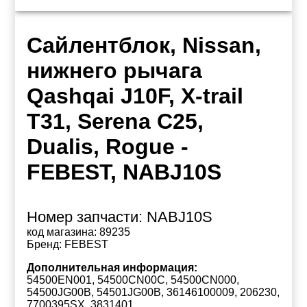
Сайлентблок, Nissan,
нижнего рычага
Qashqai J10F, X-trail
T31, Serena C25,
Dualis, Rogue -
FEBEST, NABJ10S
Номер запчасти:
NABJ10S
код магазина:
89235
Бренд:
FEBEST
Дополнительная информация:
54500EN001, 54500CN00C, 54500CN000,
54500JG00B, 54501JG00B, 36146100009, 206230,
7700395SX, 3831401,