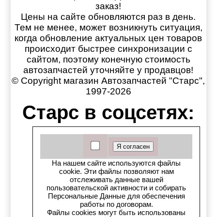
заказ!
Цены на сайте обновляются раз в день.
Тем не менее, может возникнуть ситуация,
когда обновление актуальных цен товаров
происходит быстрее синхронизации с
сайтом, поэтому конечную стоимость
автозапчастей уточняйте у продавцов!
© Copyright магазин Автозапчастей "Старс",
1997-2026
Старс в соцсетях:
Старс вКонтакте
Старс в YouTube
На нашем сайте используются файлы
cookie. Эти файлы позволяют нам
Телеграм-канал
отслеживать данные вашей
пользовательской активности и собирать
Персональные Данные для обеспечения
Старс на Drom.ru
работы по договорам.
Файлы cookies могут быть использованы