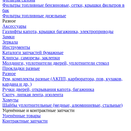
Фильтры топливные бензиновые, сетки, крышки фильтров в
бак
Фильтры топливные дизельные
Разное
Аксесcуары
Газлифты капота, крышки багажника, электроприводы
Замки
Зеркала
Инструменты
Каталоги запчастей бумажные
Клипсы, саморезы, заклепки
Молдинги, уплотнители дверей, уплотнители стекол
Прокладки разные
Разное
Рем, комплекты разные (АКПП, карбюратора, пов, кулаков,
кардана и др, )
Ручки дверей, открывания капота, багажника
Скотч, липкая лента, изолента
Хомуты
Шайбы уплотнительные (медные, алюминиевые, стальные)
Уценённые и контрактные запчасти
Уценённые товары
Контрактные запчасти