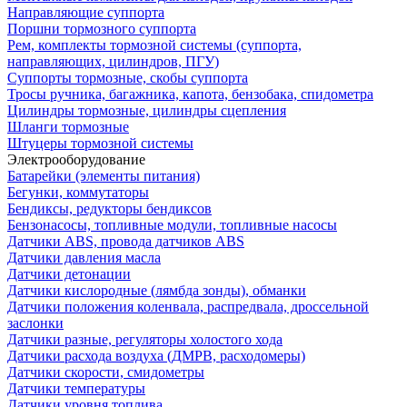
Направляющие суппорта
Поршни тормозного суппорта
Рем, комплекты тормозной системы (суппорта,
направляющих, цилиндров, ПГУ)
Суппорты тормозные, скобы суппорта
Тросы ручника, багажника, капота, бензобака, спидометра
Цилиндры тормозные, цилиндры сцепления
Шланги тормозные
Штуцеры тормозной системы
Электрооборудование
Батарейки (элементы питания)
Бегунки, коммутаторы
Бендиксы, редукторы бендиксов
Бензонасосы, топливные модули, топливные насосы
Датчики ABS, провода датчиков ABS
Датчики давления масла
Датчики детонации
Датчики кислородные (лямбда зонды), обманки
Датчики положения коленвала, распредвала, дроссельной
заслонки
Датчики разные, регуляторы холостого хода
Датчики расхода воздуха (ДМРВ, расходомеры)
Датчики скорости, смидометры
Датчики температуры
Датчики уровня топлива