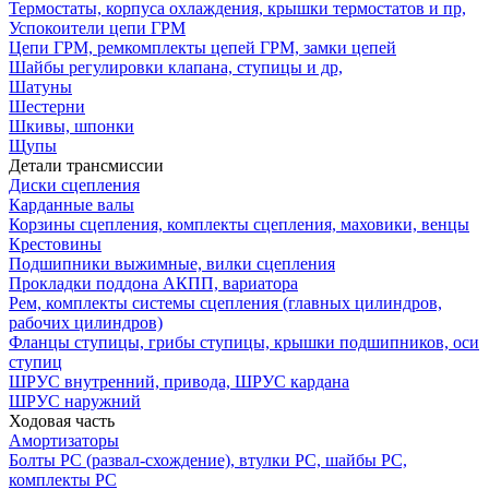
Термостаты, корпуса охлаждения, крышки термостатов и пр,
Успокоители цепи ГРМ
Цепи ГРМ, ремкомплекты цепей ГРМ, замки цепей
Шайбы регулировки клапана, ступицы и др,
Шатуны
Шестерни
Шкивы, шпонки
Щупы
Детали трансмиссии
Диски сцепления
Карданные валы
Корзины сцепления, комплекты сцепления, маховики, венцы
Крестовины
Подшипники выжимные, вилки сцепления
Прокладки поддона АКПП, вариатора
Рем, комплекты системы сцепления (главных цилиндров,
рабочих цилиндров)
Фланцы ступицы, грибы ступицы, крышки подшипников, оси
ступиц
ШРУС внутренний, привода, ШРУС кардана
ШРУС наружний
Ходовая часть
Амортизаторы
Болты РС (развал-схождение), втулки РС, шайбы РС,
комплекты РС