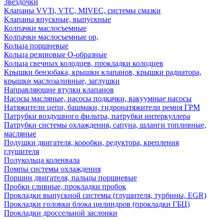
Звездочки
Клапаны VVTi, VTC, MIVEC, системы смазки
Клапаны впускные, выпускные
Колпачки маслосъемные
Колпачки маслосъемные ор,
Кольца поршневые
Кольца резиновые О-образные
Кольца свечных колодцев, прокладки колодцев
Крышки бензобака, крышки клапанов, крышки радиатора,
крышки маслозаливные, заглушки
Направляющие втулки клапанов
Насосы масляные, насосы подкачки, вакуумные насосы
Натяжители цепи, башмаки, гидронатяжители ремня ГРМ
Патрубки воздушного фильтра, патрубки интеркуллера
Патрубки системы охлаждения, сапуна, шланги топливные,
масляные
Подушки двигателя, коробки, редуктора, крепления
глушителя
Полукольца коленвала
Помпы системы охлаждения
Поршни двигателя, пальцы поршневые
Пробки сливные, прокладки пробок
Прокладки выпускной системы (глушителя, турбины, EGR)
Прокладки головки блока цилиндров (прокладки ГБЦ)
Прокладки дроссельной заслонки