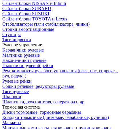
Сайлентблоки NISSAN и Infiniti
Сайлентблоки SUBARU
Сайлентблоки SUZUKI
Сайлентблоки TOYOTA и Lexus
Стабилизаторы (тяги стабилизатора, линки)
Стойки амортизационные
Ступицы
Тяги подвески
Рулевое управление
Карданчики рулевые
Маятники рулевые
Наконечники рулевые
Пыльники рулевой рейки
Рем, комплекты рулевого управления (реек, нас, гидроус, ,
рул, редук, )
Рулевые рейки
Сошки рулевые, редукторы рулевые
Тяги рулевые
Шкворни
Шланги гидроусилителя, генератора и др,
Тормозная система
Диски тормозные, тормозные барабаны
Колодки тормозные (дисковые, барабанные, ручника)
Манжеты
Монтажные комплекты для колодок, пружины колодок