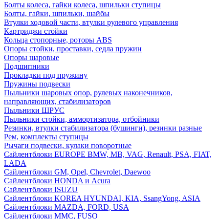
Болты колеса, гайки колеса, шпильки ступицы
Болты, гайки, шпильки, шайбы
Втулки ходовой части, втулки рулевого управления
Картриджи стойки
Кольца стопорные, роторы ABS
Опоры стойки, проставки, седла пружин
Опоры шаровые
Подшипники
Прокладки под пружину
Пружины подвески
Пыльники шаровых опор, рулевых наконечников,
направляющих, стабилизаторов
Пыльники ШРУС
Пыльники стойки, аммортизатора, отбойники
Резинки, втулки стабилизатора (бушинги), резинки разные
Рем, комплекты ступицы
Рычаги подвески, кулаки поворотные
Сайлентблоки EUROPE BMW, MB, VAG, Renault, PSA, FIAT,
LADA
Сайлентблоки GM, Opel, Chevrolet, Daewoo
Сайлентблоки HONDA и Acura
Сайлентблоки ISUZU
Сайлентблоки KOREA HYUNDAI, KIA, SsangYong, ASIA
Сайлентблоки MAZDA, FORD, USA
Сайлентблоки MMC, FUSO