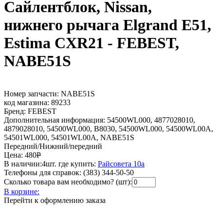
Сайлентблок, Nissan,
нижнего рычага Elgrand E51,
Estima CXR21 - FEBEST,
NABE51S
Номер запчасти:
NABE51S
код магазина:
89233
Бренд:
FEBEST
Дополнительная информация:
54500WL000, 4877028010,
4879028010, 54500WL000, B8030, 54500WL000, 54500WL00A,
54501WL000, 54501WL00A, NABE51S
Передний/Нижний/передний
Цена:
480
Р
В наличии:
4шт.
где купить:
Райсовета 10а
Телефоны для справок:
(383) 344-50-50
Сколько товара вам необходимо? (шт):
В корзине:
Перейти к оформлению заказа