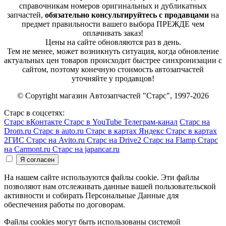
справочникам номеров оригинальных и дубликатных
запчастей,
обязательно консультируйтесь с продавцами
на
предмет правильности вашего выбора ПРЕЖДЕ чем
оплачивать заказ!
Цены на сайте обновляются раз в день.
Тем не менее, может возникнуть ситуация, когда обновление
актуальных цен товаров происходит быстрее синхронизации с
сайтом, поэтому конечную стоимость автозапчастей
уточняйте у продавцов!
© Copyright магазин Автозапчастей "Старс", 1997-2026
Старс в соцсетях:
Старс вКонтакте
Старс в YouTube
Телеграм-канал
Старс на
Drom.ru
Старс в auto.ru
Старс в картах Яндекс
Старс в картах
2ГИС
Старс на Avito.ru
Старс на Drive2
Старс на Flamp
Старс
на Carmont.ru
Старс на japancar.ru
На нашем сайте используются файлы cookie. Эти файлы
позволяют нам отслеживать данные вашей пользовательской
активности и собирать Персональные Данные для
обеспечения работы по договорам.
Файлы cookies могут быть использованы системой