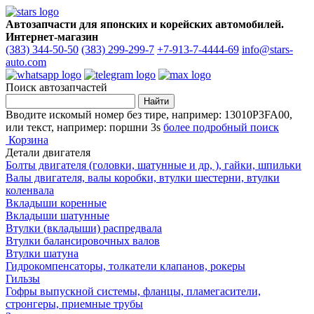
Автозапчасти для японских и корейских автомобилей.
Интернет-магазин
(383) 344-50-50
(383) 299-299-7
+7-913-7-4444-69
info@stars-
auto.com
Поиск автозапчастей
Вводите искомый номер без тире, например: 13010P3FA00,
или текст, например: поршни 3s
более подробный поиск
Корзина
Детали двигателя
Болты двигателя (головки, шатунные и др, ), гайки, шпильки
Валы двигателя, валы коробки, втулки шестерни, втулки
коленвала
Вкладыши коренные
Вкладыши шатунные
Втулки (вкладыши) распредвала
Втулки балансировочных валов
Втулки шатуна
Гидрокомпенсаторы, толкатели клапанов, рокеры
Гильзы
Гофры выпускной системы, фланцы, пламегасители,
стронгеры, приемные трубы