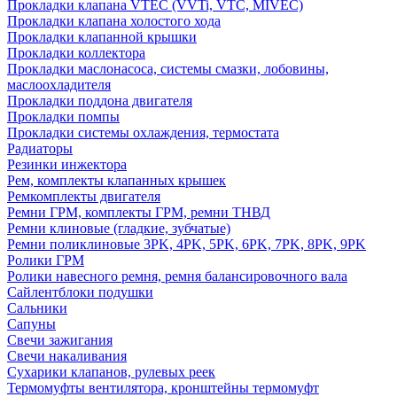
Прокладки клапана VTEC (VVTi, VTC, MIVEC)
Прокладки клапана холостого хода
Прокладки клапанной крышки
Прокладки коллектора
Прокладки маслонасоса, системы смазки, лобовины,
маслоохладителя
Прокладки поддона двигателя
Прокладки помпы
Прокладки системы охлаждения, термостата
Радиаторы
Резинки инжектора
Рем, комплекты клапанных крышек
Ремкомплекты двигателя
Ремни ГРМ, комплекты ГРМ, ремни ТНВД
Ремни клиновые (гладкие, зубчатые)
Ремни поликлиновые 3PK, 4PK, 5PK, 6PK, 7PK, 8PK, 9PK
Ролики ГРМ
Ролики навесного ремня, ремня балансировочного вала
Сайлентблоки подушки
Сальники
Сапуны
Свечи зажигания
Свечи накаливания
Сухарики клапанов, рулевых реек
Термомуфты вентилятора, кронштейны термомуфт