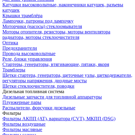
Катушки высоковольтные, наконечники катушек, разъевы
катушек
Крышки трамблёра
Лампочки, патроны под лампочку
Моторчики (насосы) стеклоомывателя
Моторы отопителя, резисторы, моторы вентилятора
радиатора, моторы стеклоочистителя
Оптика
Предохранители
Провода высоковольтные
Реле, блоки управления
Стартеры, генераторы, втягивающие, пятаки, якоря
Трамблеры
Щетки стартера, генератора, щеточные узлы, щеткодержатели,
регуляторы напряжения, диодные мосты
Щетки стеклоочистителя, поводки
Дизельная топливная система
Дизельные запчасти для топливной аппаратуры
Плунжерные пары
Распылители, форсунки дизельные
Фильтры
Фильтры АКПП (AT), вариатора (CVT), МКПП (DSG)
Фильтры воздушные
Фильтры масляные
Фильтры салона