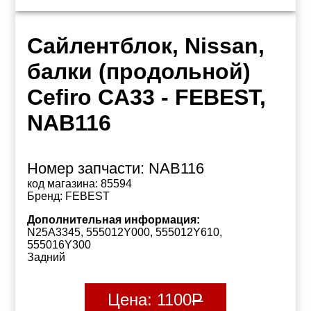
Сайлентблок, Nissan,
балки (продольной)
Cefiro CA33 - FEBEST,
NAB116
Номер запчасти:
NAB116
код магазина:
85594
Бренд:
FEBEST
Дополнительная информация:
N25A3345, 555012Y000, 555012Y610,
555016Y300
Задний
Цена:
1100
Р