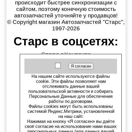
происходит быстрее синхронизации с
сайтом, поэтому конечную стоимость
автозапчастей уточняйте у продавцов!
© Copyright магазин Автозапчастей "Старс",
1997-2026
Старс в соцсетях:
Старс вКонтакте
Старс в YouTube
На нашем сайте используются файлы
Телеграм-канал
cookie. Эти файлы позволяют нам
отслеживать данные вашей
пользовательской активности и собирать
Старс на Drom.ru
Персональные Данные для обеспечения
работы по договорам.
Старс в auto.ru
Файлы cookies могут быть использованы
системой Яндекс.Метрики, установленной
на наш сайт.
Старс в картах Яндекс
Нажимая на кнопку «Я согласен» вы даёте
своё согласие на использование нами ваших
персональных данных (или данных вашей