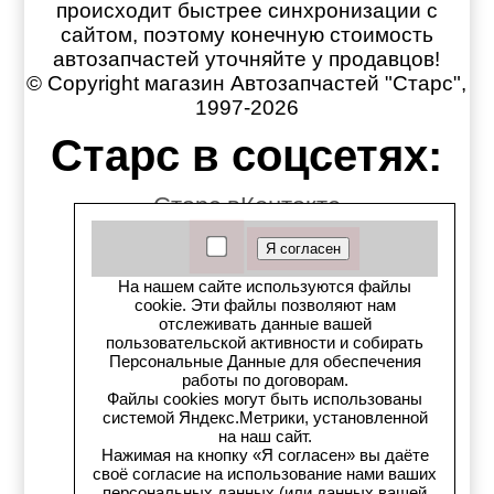
происходит быстрее синхронизации с
сайтом, поэтому конечную стоимость
автозапчастей уточняйте у продавцов!
© Copyright магазин Автозапчастей "Старс",
1997-2026
Старс в соцсетях:
Старс вКонтакте
Старс в YouTube
На нашем сайте используются файлы
Телеграм-канал
cookie. Эти файлы позволяют нам
отслеживать данные вашей
пользовательской активности и собирать
Старс на Drom.ru
Персональные Данные для обеспечения
работы по договорам.
Старс в auto.ru
Файлы cookies могут быть использованы
системой Яндекс.Метрики, установленной
на наш сайт.
Старс в картах Яндекс
Нажимая на кнопку «Я согласен» вы даёте
своё согласие на использование нами ваших
персональных данных (или данных вашей