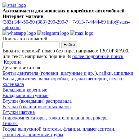
Автозапчасти для японских и корейских автомобилей.
Интернет-магазин
(383) 344-50-50
(383) 299-299-7
+7-913-7-4444-69
info@stars-
auto.com
Поиск автозапчастей
Вводите искомый номер без тире, например: 13010P3FA00,
или текст, например: поршни 3s
более подробный поиск
Корзина
Детали двигателя
Болты двигателя (головки, шатунные и др, ), гайки, шпильки
Валы двигателя, валы коробки, втулки шестерни, втулки
коленвала
Вкладыши коренные
Вкладыши шатунные
Втулки (вкладыши) распредвала
Втулки балансировочных валов
Втулки шатуна
Гидрокомпенсаторы, толкатели клапанов, рокеры
Гильзы
Гофры выпускной системы, фланцы, пламегасители,
стронгеры, приемные трубы