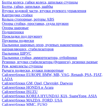
Болты колеса, гайки колеса, шпильки ступицы
Болты, гайки, шпильки, шайбы
Втулки ходовой части, втулки рулевого управления
Картриджи стойки
Кольца стопорные, роторы ABS
Опоры стойки, проставки, седла пружин
Опоры шаровые
Подшипники
Прокладки под пружину
Пружины подвески
Пыльники шаровых опор, рулевых наконечников,
направляющих, стабилизаторов
Пыльники ШРУС
Пыльники стойки, аммортизатора, отбойники
Резинки, втулки стабилизатора (бушинги), резинки разные
Рем, комплекты ступицы
Рычаги подвески, кулаки поворотные
Сайлентблоки EUROPE BMW, MB, VAG, Renault, PSA, FIAT,
LADA
Сайлентблоки GM, Opel, Chevrolet, Daewoo
Сайлентблоки HONDA и Acura
Сайлентблоки ISUZU
Сайлентблоки KOREA HYUNDAI, KIA, SsangYong, ASIA
Сайлентблоки MAZDA, FORD, USA
Сайлентблоки MMC, FUSO