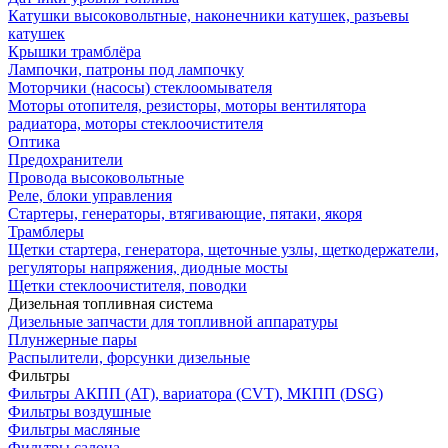
Катушки высоковольтные, наконечники катушек, разъевы
катушек
Крышки трамблёра
Лампочки, патроны под лампочку
Моторчики (насосы) стеклоомывателя
Моторы отопителя, резисторы, моторы вентилятора
радиатора, моторы стеклоочистителя
Оптика
Предохранители
Провода высоковольтные
Реле, блоки управления
Стартеры, генераторы, втягивающие, пятаки, якоря
Трамблеры
Щетки стартера, генератора, щеточные узлы, щеткодержатели,
регуляторы напряжения, диодные мосты
Щетки стеклоочистителя, поводки
Дизельная топливная система
Дизельные запчасти для топливной аппаратуры
Плунжерные пары
Распылители, форсунки дизельные
Фильтры
Фильтры АКПП (AT), вариатора (CVT), МКПП (DSG)
Фильтры воздушные
Фильтры масляные
Фильтры салона