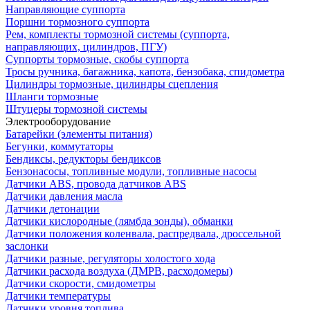
Направляющие суппорта
Поршни тормозного суппорта
Рем, комплекты тормозной системы (суппорта,
направляющих, цилиндров, ПГУ)
Суппорты тормозные, скобы суппорта
Тросы ручника, багажника, капота, бензобака, спидометра
Цилиндры тормозные, цилиндры сцепления
Шланги тормозные
Штуцеры тормозной системы
Электрооборудование
Батарейки (элементы питания)
Бегунки, коммутаторы
Бендиксы, редукторы бендиксов
Бензонасосы, топливные модули, топливные насосы
Датчики ABS, провода датчиков ABS
Датчики давления масла
Датчики детонации
Датчики кислородные (лямбда зонды), обманки
Датчики положения коленвала, распредвала, дроссельной
заслонки
Датчики разные, регуляторы холостого хода
Датчики расхода воздуха (ДМРВ, расходомеры)
Датчики скорости, смидометры
Датчики температуры
Датчики уровня топлива