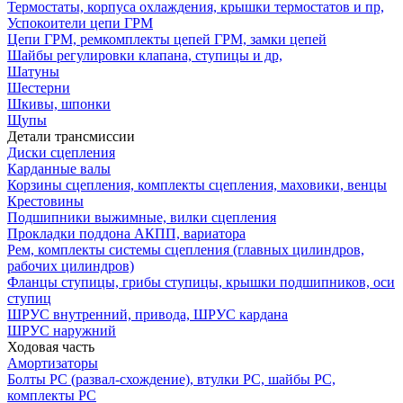
Термостаты, корпуса охлаждения, крышки термостатов и пр,
Успокоители цепи ГРМ
Цепи ГРМ, ремкомплекты цепей ГРМ, замки цепей
Шайбы регулировки клапана, ступицы и др,
Шатуны
Шестерни
Шкивы, шпонки
Щупы
Детали трансмиссии
Диски сцепления
Карданные валы
Корзины сцепления, комплекты сцепления, маховики, венцы
Крестовины
Подшипники выжимные, вилки сцепления
Прокладки поддона АКПП, вариатора
Рем, комплекты системы сцепления (главных цилиндров,
рабочих цилиндров)
Фланцы ступицы, грибы ступицы, крышки подшипников, оси
ступиц
ШРУС внутренний, привода, ШРУС кардана
ШРУС наружний
Ходовая часть
Амортизаторы
Болты РС (развал-схождение), втулки РС, шайбы РС,
комплекты РС