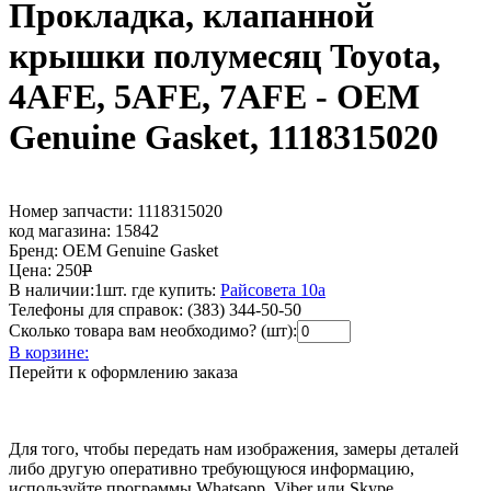
Прокладка, клапанной
крышки полумесяц Toyota,
4AFE, 5AFE, 7AFE - OEM
Genuine Gasket, 1118315020
Номер запчасти:
1118315020
код магазина:
15842
Бренд:
OEM Genuine Gasket
Цена:
250
Р
В наличии:
1шт.
где купить:
Райсовета 10а
Телефоны для справок:
(383) 344-50-50
Сколько товара вам необходимо? (шт):
В корзине:
Перейти к оформлению заказа
Для того, чтобы передать нам изображения, замеры деталей
либо другую оперативно требующуюся информацию,
используйте программы Whatsapp, Viber или Skype.