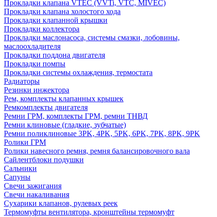
Прокладки клапана VTEC (VVTi, VTC, MIVEC)
Прокладки клапана холостого хода
Прокладки клапанной крышки
Прокладки коллектора
Прокладки маслонасоса, системы смазки, лобовины,
маслоохладителя
Прокладки поддона двигателя
Прокладки помпы
Прокладки системы охлаждения, термостата
Радиаторы
Резинки инжектора
Рем, комплекты клапанных крышек
Ремкомплекты двигателя
Ремни ГРМ, комплекты ГРМ, ремни ТНВД
Ремни клиновые (гладкие, зубчатые)
Ремни поликлиновые 3PK, 4PK, 5PK, 6PK, 7PK, 8PK, 9PK
Ролики ГРМ
Ролики навесного ремня, ремня балансировочного вала
Сайлентблоки подушки
Сальники
Сапуны
Свечи зажигания
Свечи накаливания
Сухарики клапанов, рулевых реек
Термомуфты вентилятора, кронштейны термомуфт