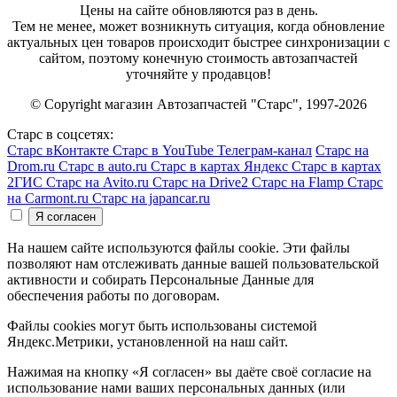
Цены на сайте обновляются раз в день.
Тем не менее, может возникнуть ситуация, когда обновление
актуальных цен товаров происходит быстрее синхронизации с
сайтом, поэтому конечную стоимость автозапчастей
уточняйте у продавцов!
© Copyright магазин Автозапчастей "Старс", 1997-2026
Старс в соцсетях:
Старс вКонтакте
Старс в YouTube
Телеграм-канал
Старс на
Drom.ru
Старс в auto.ru
Старс в картах Яндекс
Старс в картах
2ГИС
Старс на Avito.ru
Старс на Drive2
Старс на Flamp
Старс
на Carmont.ru
Старс на japancar.ru
На нашем сайте используются файлы cookie. Эти файлы
позволяют нам отслеживать данные вашей пользовательской
активности и собирать Персональные Данные для
обеспечения работы по договорам.
Файлы cookies могут быть использованы системой
Яндекс.Метрики, установленной на наш сайт.
Нажимая на кнопку «Я согласен» вы даёте своё согласие на
использование нами ваших персональных данных (или