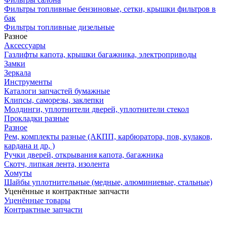
Фильтры топливные бензиновые, сетки, крышки фильтров в
бак
Фильтры топливные дизельные
Разное
Аксесcуары
Газлифты капота, крышки багажника, электроприводы
Замки
Зеркала
Инструменты
Каталоги запчастей бумажные
Клипсы, саморезы, заклепки
Молдинги, уплотнители дверей, уплотнители стекол
Прокладки разные
Разное
Рем, комплекты разные (АКПП, карбюратора, пов, кулаков,
кардана и др, )
Ручки дверей, открывания капота, багажника
Скотч, липкая лента, изолента
Хомуты
Шайбы уплотнительные (медные, алюминиевые, стальные)
Уценённые и контрактные запчасти
Уценённые товары
Контрактные запчасти