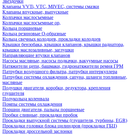
Звездочки
Клапаны VVTi, VTC, MIVEC, системы смазки
Клапаны впускные, выпускные
Колпачки маслосъемные
Колпачки маслосъемные ор,
Кольца поршневые
Кольца резиновые О-образные
Кольца свечных колодцев, прокладки колодцев
Крышки бензобака, крышки клапанов, крышки радиатора,
крышки маслозаливные, заглушки
Направляющие втулки клапанов
Насосы масляные, насосы подкачки, вакуумные насосы
Натяжители цепи, башмаки, гидронатяжители ремня ГРМ
Патрубки воздушного фильтра, патрубки интеркуллера
Патрубки системы охлаждения, сапуна, шланги топливные,
масляные
Подушки двигателя, коробки, редуктора, крепления
глушителя
Полукольца коленвала
Помпы системы охлаждения
Поршни двигателя, пальцы поршневые
Пробки сливные, прокладки пробок
Прокладки выпускной системы (глушителя, турбины, EGR)
Прокладки головки блока цилиндров (прокладки ГБЦ)
Прокладки дроссельной заслонки