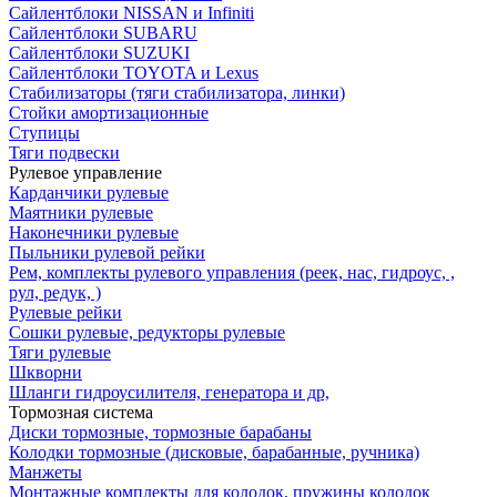
Сайлентблоки NISSAN и Infiniti
Сайлентблоки SUBARU
Сайлентблоки SUZUKI
Сайлентблоки TOYOTA и Lexus
Стабилизаторы (тяги стабилизатора, линки)
Стойки амортизационные
Ступицы
Тяги подвески
Рулевое управление
Карданчики рулевые
Маятники рулевые
Наконечники рулевые
Пыльники рулевой рейки
Рем, комплекты рулевого управления (реек, нас, гидроус, ,
рул, редук, )
Рулевые рейки
Сошки рулевые, редукторы рулевые
Тяги рулевые
Шкворни
Шланги гидроусилителя, генератора и др,
Тормозная система
Диски тормозные, тормозные барабаны
Колодки тормозные (дисковые, барабанные, ручника)
Манжеты
Монтажные комплекты для колодок, пружины колодок