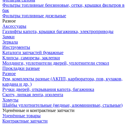
Фильтры топливные бензиновые, сетки, крышки фильтров в
бак
Фильтры топливные дизельные
Разное
Аксесcуары
Газлифты капота, крышки багажника, электроприводы
Замки
Зеркала
Инструменты
Каталоги запчастей бумажные
Клипсы, саморезы, заклепки
Молдинги, уплотнители дверей, уплотнители стекол
Прокладки разные
Разное
Рем, комплекты разные (АКПП, карбюратора, пов, кулаков,
кардана и др, )
Ручки дверей, открывания капота, багажника
Скотч, липкая лента, изолента
Хомуты
Шайбы уплотнительные (медные, алюминиевые, стальные)
Уценённые и контрактные запчасти
Уценённые товары
Контрактные запчасти