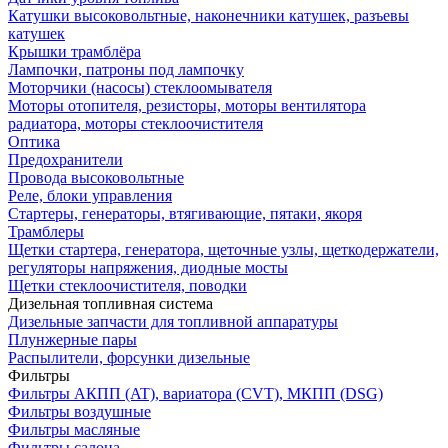
Катушки высоковольтные, наконечники катушек, разъевы
катушек
Крышки трамблёра
Лампочки, патроны под лампочку
Моторчики (насосы) стеклоомывателя
Моторы отопителя, резисторы, моторы вентилятора
радиатора, моторы стеклоочистителя
Оптика
Предохранители
Провода высоковольтные
Реле, блоки управления
Стартеры, генераторы, втягивающие, пятаки, якоря
Трамблеры
Щетки стартера, генератора, щеточные узлы, щеткодержатели,
регуляторы напряжения, диодные мосты
Щетки стеклоочистителя, поводки
Дизельная топливная система
Дизельные запчасти для топливной аппаратуры
Плунжерные пары
Распылители, форсунки дизельные
Фильтры
Фильтры АКПП (AT), вариатора (CVT), МКПП (DSG)
Фильтры воздушные
Фильтры масляные
Фильтры салона