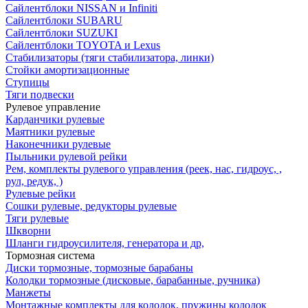
Сайлентблоки NISSAN и Infiniti
Сайлентблоки SUBARU
Сайлентблоки SUZUKI
Сайлентблоки TOYOTA и Lexus
Стабилизаторы (тяги стабилизатора, линки)
Стойки амортизационные
Ступицы
Тяги подвески
Рулевое управление
Карданчики рулевые
Маятники рулевые
Наконечники рулевые
Пыльники рулевой рейки
Рем, комплекты рулевого управления (реек, нас, гидроус, ,
рул, редук, )
Рулевые рейки
Сошки рулевые, редукторы рулевые
Тяги рулевые
Шкворни
Шланги гидроусилителя, генератора и др,
Тормозная система
Диски тормозные, тормозные барабаны
Колодки тормозные (дисковые, барабанные, ручника)
Манжеты
Монтажные комплекты для колодок, пружины колодок