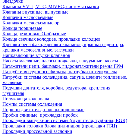
Звездочки
Клапаны VVTi, VTC, MIVEC, системы смазки
Клапаны впускные, выпускные
Колпачки маслосъемные
Колпачки маслосъемные ор,
Кольца поршневые
Кольца резиновые О-образные
Кольца свечных колодцев, прокладки колодцев
Крышки бензобака, крышки клапанов, крышки радиатора,
крышки маслозаливные, заглушки
Направляющие втулки клапанов
Насосы масляные, насосы подкачки, вакуумные насосы
Натяжители цепи, башмаки, гидронатяжители ремня ГРМ
Патрубки воздушного фильтра, патрубки интеркуллера
Патрубки системы охлаждения, сапуна, шланги топливные,
масляные
Подушки двигателя, коробки, редуктора, крепления
глушителя
Полукольца коленвала
Помпы системы охлаждения
Поршни двигателя, пальцы поршневые
Пробки сливные, прокладки пробок
Прокладки выпускной системы (глушителя, турбины, EGR)
Прокладки головки блока цилиндров (прокладки ГБЦ)
Прокладки дроссельной заслонки