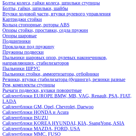
Болты колеса, гайки колеса, шпильки ступицы
Болты, гайки, шпильки, шайбы
Втулки ходовой части, втулки рулевого управления
Картриджи стойки
Кольца стопорные, роторы ABS
Опоры стойки, проставки, седла пружин
Опоры шаровые
Подшипники
Прокладки под пружину
Пружины подвески
Пыльники шаровых опор, рулевых наконечников,
направляющих, стабилизаторов
Пыльники ШРУС
Пыльники стойки, аммортизатора, отбойники
Резинки, втулки стабилизатора (бушинги), резинки разные
Рем, комплекты ступицы
Рычаги подвески, кулаки поворотные
Сайлентблоки EUROPE BMW, MB, VAG, Renault, PSA, FIAT,
LADA
Сайлентблоки GM, Opel, Chevrolet, Daewoo
Сайлентблоки HONDA и Acura
Сайлентблоки ISUZU
Сайлентблоки KOREA HYUNDAI, KIA, SsangYong, ASIA
Сайлентблоки MAZDA, FORD, USA
Сайлентблоки MMC, FUSO