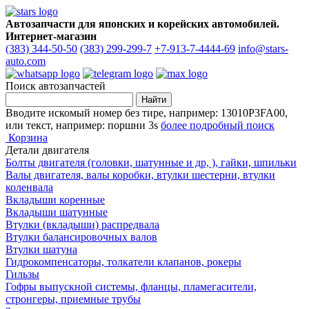
Автозапчасти для японских и корейских автомобилей.
Интернет-магазин
(383) 344-50-50
(383) 299-299-7
+7-913-7-4444-69
info@stars-
auto.com
Поиск автозапчастей
Вводите искомый номер без тире, например: 13010P3FA00,
или текст, например: поршни 3s
более подробный поиск
Корзина
Детали двигателя
Болты двигателя (головки, шатунные и др, ), гайки, шпильки
Валы двигателя, валы коробки, втулки шестерни, втулки
коленвала
Вкладыши коренные
Вкладыши шатунные
Втулки (вкладыши) распредвала
Втулки балансировочных валов
Втулки шатуна
Гидрокомпенсаторы, толкатели клапанов, рокеры
Гильзы
Гофры выпускной системы, фланцы, пламегасители,
стронгеры, приемные трубы