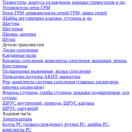
Термостаты, корпуса охлаждения, крышки термостатов и пр,
Успокоители цепи ГРМ
Цепи ГРМ, ремкомплекты цепей ГРМ, замки цепей
Шайбы регулировки клапана, ступицы и др,
Шатуны
Шестерни
Шкивы, шпонки
Щупы
Детали трансмиссии
Диски сцепления
Карданные валы
Корзины сцепления, комплекты сцепления, маховики, венцы
Крестовины
Подшипники выжимные, вилки сцепления
Прокладки поддона АКПП, вариатора
Рем, комплекты системы сцепления (главных цилиндров,
рабочих цилиндров)
Фланцы ступицы, грибы ступицы, крышки подшипников, оси
ступиц
ШРУС внутренний, привода, ШРУС кардана
ШРУС наружний
Ходовая часть
Амортизаторы
Болты РС (развал-схождение), втулки РС, шайбы РС,
комплекты РС