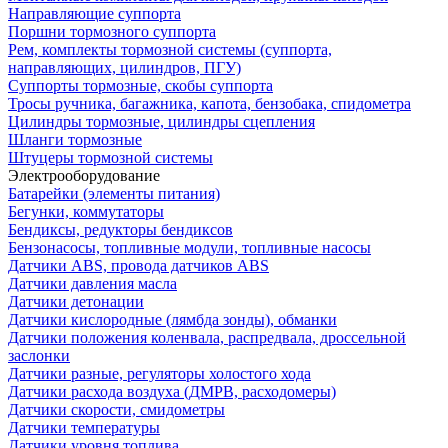
Направляющие суппорта
Поршни тормозного суппорта
Рем, комплекты тормозной системы (суппорта,
направляющих, цилиндров, ПГУ)
Суппорты тормозные, скобы суппорта
Тросы ручника, багажника, капота, бензобака, спидометра
Цилиндры тормозные, цилиндры сцепления
Шланги тормозные
Штуцеры тормозной системы
Электрооборудование
Батарейки (элементы питания)
Бегунки, коммутаторы
Бендиксы, редукторы бендиксов
Бензонасосы, топливные модули, топливные насосы
Датчики ABS, провода датчиков ABS
Датчики давления масла
Датчики детонации
Датчики кислородные (лямбда зонды), обманки
Датчики положения коленвала, распредвала, дроссельной
заслонки
Датчики разные, регуляторы холостого хода
Датчики расхода воздуха (ДМРВ, расходомеры)
Датчики скорости, смидометры
Датчики температуры
Датчики уровня топлива