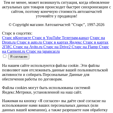
Тем не менее, может возникнуть ситуация, когда обновление
актуальных цен товаров происходит быстрее синхронизации с
сайтом, поэтому конечную стоимость автозапчастей
уточняйте у продавцов!
© Copyright магазин Автозапчастей "Старс", 1997-2026
Старс в соцсетях:
Старс вКонтакте
Старс в YouTube
Телеграм-канал
Старс на
Drom.ru
Старс в auto.ru
Старс в картах Яндекс
Старс в картах
2ГИС
Старс на Avito.ru
Старс на Drive2
Старс на Flamp
Старс
на Carmont.ru
Старс на japancar.ru
На нашем сайте используются файлы cookie. Эти файлы
позволяют нам отслеживать данные вашей пользовательской
активности и собирать Персональные Данные для
обеспечения работы по договорам.
Файлы cookies могут быть использованы системой
Яндекс.Метрики, установленной на наш сайт.
Нажимая на кнопку «Я согласен» вы даёте своё согласие на
использование нами ваших персональных данных (или
данных вашей компании), а также разрешаете нам обработку