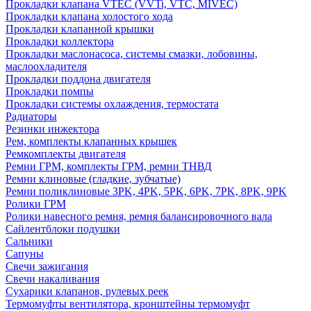
Прокладки клапана VTEC (VVTi, VTC, MIVEC)
Прокладки клапана холостого хода
Прокладки клапанной крышки
Прокладки коллектора
Прокладки маслонасоса, системы смазки, лобовины,
маслоохладителя
Прокладки поддона двигателя
Прокладки помпы
Прокладки системы охлаждения, термостата
Радиаторы
Резинки инжектора
Рем, комплекты клапанных крышек
Ремкомплекты двигателя
Ремни ГРМ, комплекты ГРМ, ремни ТНВД
Ремни клиновые (гладкие, зубчатые)
Ремни поликлиновые 3PK, 4PK, 5PK, 6PK, 7PK, 8PK, 9PK
Ролики ГРМ
Ролики навесного ремня, ремня балансировочного вала
Сайлентблоки подушки
Сальники
Сапуны
Свечи зажигания
Свечи накаливания
Сухарики клапанов, рулевых реек
Термомуфты вентилятора, кронштейны термомуфт