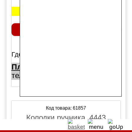
1200 руб.
Добавить в корзину
шт.
Где можно купить:
Площадь Райсовета 10а:
тел. (383)344-50-50
1шт.,
Код товара: 61857
Колодки ручника, 4443
Isuzu, Elf, HINO, ISUZU Elf,