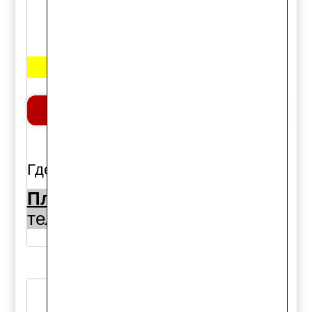
Цена:
1600 руб.
Добавить в корзину
шт.
Где можно купить:
Площадь Райсовета 10а:
тел. (383)344-50-50
1шт.,
Код товара: 47394