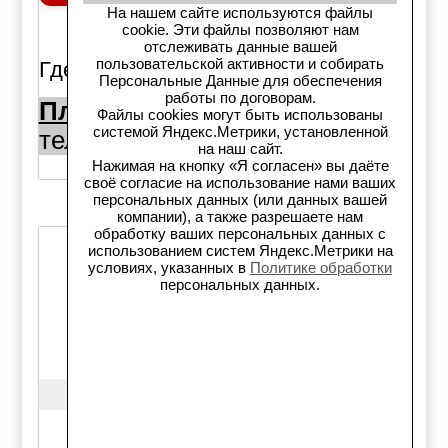
На нашем сайте используются файлы
шт.
cookie. Эти файлы позволяют нам
отслеживать данные вашей
пользовательской активности и собирать
Где можно купить:
Персональные Данные для обеспечения
работы по договорам.
Площадь Райсовета 10а:
Файлы cookies могут быть использованы
системой Яндекс.Метрики, установленной
тел. (383)344-50-50
1шт.,
на наш сайт.
Нажимая на кнопку «Я согласен» вы даёте
своё согласие на использование нами ваших
персональных данных (или данных вашей
компании), а также разрешаете нам
обработку ваших персональных данных с
использованием систем Яндекс.Метрики на
Код товара: 76083
условиях, указанных в
Политике обработки
Колодки ручника, 11006
персональных данных.
South Korea, Hyundai, i30,
iX35, Tucson, Ceed
Double Force
DFS8757