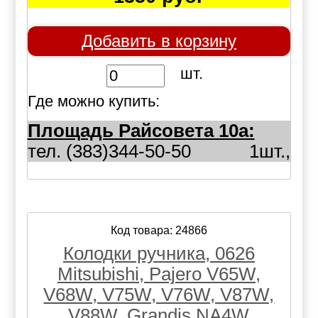
Добавить в корзину
шт.
Где можно купить:
Площадь Райсовета 10а:
тел. (383)344-50-50
1шт.,
Код товара: 24866
Колодки ручника, 0626
Mitsubishi, Pajero V65W,
V68W, V75W, V76W, V87W,
V88W, Grandis NA4W