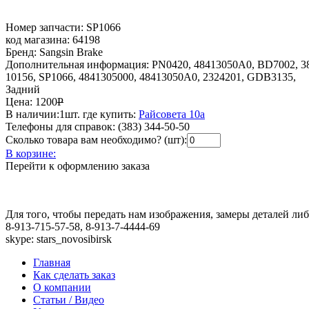
Номер запчасти:
SP1066
код магазина:
64198
Бренд:
Sangsin Brake
Дополнительная информация:
PN0420, 48413050A0, BD7002, 3
10156, SP1066, 4841305000, 48413050A0, 2324201, GDB3135,
Задний
Цена:
1200
Р
В наличии:
1шт.
где купить:
Райсовета 10а
Телефоны для справок:
(383) 344-50-50
Сколько товара вам необходимо? (шт):
В корзине:
Перейти к оформлению заказа
Для того, чтобы передать нам изображения, замеры деталей л
8-913-715-57-58, 8-913-7-4444-69
skype: stars_novosibirsk
Главная
Как сделать заказ
О компании
Статьи / Видео