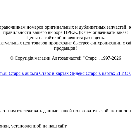
справочникам номеров оригинальных и дубликатных запчастей,
о
правильности вашего выбора ПРЕЖДЕ чем оплачивать заказ!
Цены на сайте обновляются раз в день.
 актуальных цен товаров происходит быстрее синхронизации с са
продавцов!
© Copyright магазин Автозапчастей "Старс", 1997-2026
m.ru
Старс в auto.ru
Старс в картах Яндекс
Старс в картах 2ГИС
яют нам отслеживать данные вашей пользовательской активност
ики, установленной на наш сайт.