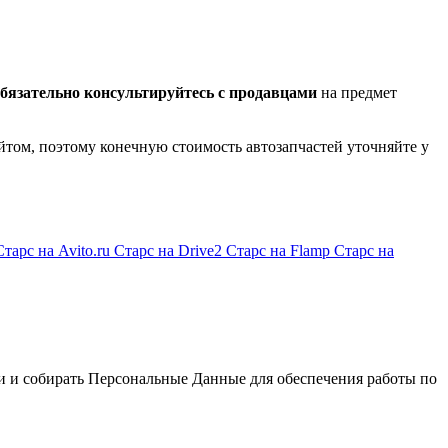
бязательно консультируйтесь с продавцами
на предмет
йтом, поэтому конечную стоимость автозапчастей уточняйте у
Старс на Avito.ru
Старс на Drive2
Старс на Flamp
Старс на
и и собирать Персональные Данные для обеспечения работы по