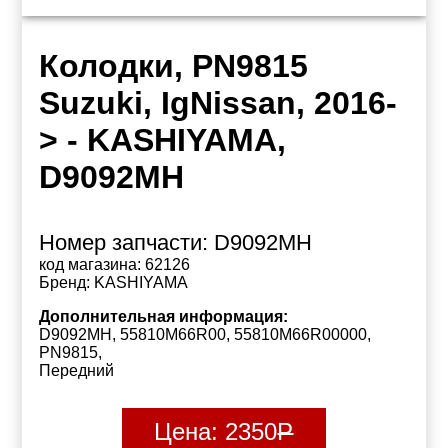
Колодки, PN9815
Suzuki, IgNissan, 2016-
> - KASHIYAMA,
D9092MH
Номер запчасти:
D9092MH
код магазина:
62126
Бренд:
KASHIYAMA
Дополнительная информация:
D9092MH, 55810M66R00, 55810M66R00000,
PN9815,
Передний
Цена:
2350
Р