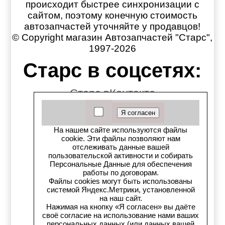
происходит быстрее синхронизации с
сайтом, поэтому конечную стоимость
автозапчастей уточняйте у продавцов!
© Copyright магазин Автозапчастей "Старс",
1997-2026
Старс в соцсетях:
Старс вКонтакте
Старс в YouTube
На нашем сайте используются файлы
Телеграм-канал
cookie. Эти файлы позволяют нам
отслеживать данные вашей
пользовательской активности и собирать
Старс на Drom.ru
Персональные Данные для обеспечения
работы по договорам.
Старс в auto.ru
Файлы cookies могут быть использованы
системой Яндекс.Метрики, установленной
на наш сайт.
Старс в картах Яндекс
Нажимая на кнопку «Я согласен» вы даёте
своё согласие на использование нами ваших
персональных данных (или данных вашей