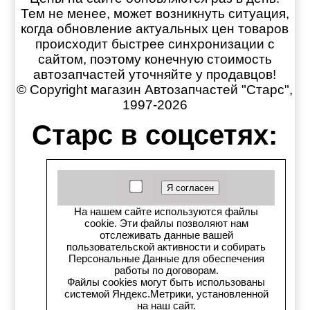
Тем не менее, может возникнуть ситуация,
когда обновление актуальных цен товаров
происходит быстрее синхронизации с
сайтом, поэтому конечную стоимость
автозапчастей уточняйте у продавцов!
© Copyright магазин Автозапчастей "Старс",
1997-2026
Старс в соцсетях:
Старс вКонтакте
Старс в YouTube
На нашем сайте используются файлы
cookie. Эти файлы позволяют нам
Телеграм-канал
отслеживать данные вашей
пользовательской активности и собирать
Старс на Drom.ru
Персональные Данные для обеспечения
работы по договорам.
Файлы cookies могут быть использованы
Старс в auto.ru
системой Яндекс.Метрики, установленной
на наш сайт.