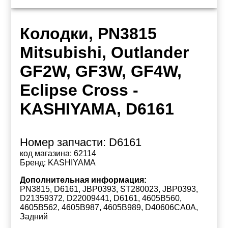
Колодки, PN3815
Mitsubishi, Outlander
GF2W, GF3W, GF4W,
Eclipse Cross -
KASHIYAMA, D6161
Номер запчасти:
D6161
код магазина:
62114
Бренд:
KASHIYAMA
Дополнительная информация:
PN3815, D6161, JBP0393, ST280023, JBP0393,
D21359372, D22009441, D6161, 4605B560,
4605B562, 4605B987, 4605B989, D40606CA0A,
Задний