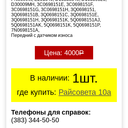
D30009MH, 3C0698151E, 3C0698151F,
3C0698151G, 3C0698151H, 3Q0698151,
3Q0698151B, 3Q0698151C, 3Q0698151E,
3Q0698151H, 3Q0698151K, 5Q0698151AJ,
5Q0698151AK, 5Q0698151K, 5Q0698151P,
7N0698151A,
Передний с датчиком износа
Цена:
4000
Р
1шт.
В наличии:
где купить:
Райсовета 10а
Телефоны для справок:
(383) 344-50-50