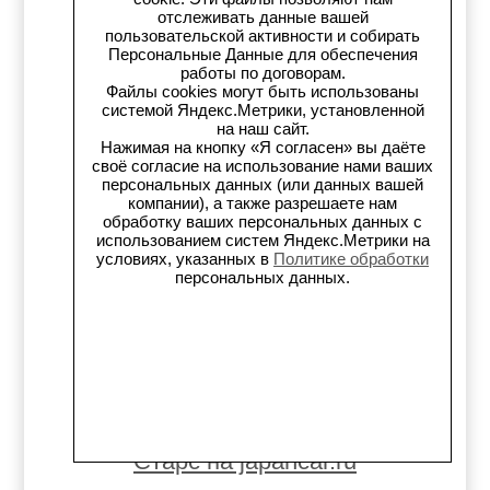
отслеживать данные вашей
Телеграм-канал
пользовательской активности и собирать
Персональные Данные для обеспечения
Старс на Drom.ru
работы по договорам.
Файлы cookies могут быть использованы
системой Яндекс.Метрики, установленной
Старс в auto.ru
на наш сайт.
Нажимая на кнопку «Я согласен» вы даёте
своё согласие на использование нами ваших
Старс в картах Яндекс
персональных данных (или данных вашей
компании), а также разрешаете нам
Старс в картах 2ГИС
обработку ваших персональных данных с
использованием систем Яндекс.Метрики на
условиях, указанных в
Политике обработки
Старс на Avito.ru
персональных данных.
Старс на Drive2
Старс на Flamp
Старс на Carmont.ru
Старс на japancar.ru