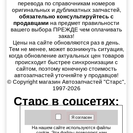
перевода по справочникам номеров
оригинальных и дубликатных запчастей,
обязательно консультируйтесь с
продавцами
на предмет правильности
вашего выбора ПРЕЖДЕ чем оплачивать
заказ!
Цены на сайте обновляются раз в день.
Тем не менее, может возникнуть ситуация,
когда обновление актуальных цен товаров
происходит быстрее синхронизации с
сайтом, поэтому конечную стоимость
автозапчастей уточняйте у продавцов!
© Copyright магазин Автозапчастей "Старс",
1997-2026
Старс в соцсетях:
Старс вКонтакте
Старс в YouTube
На нашем сайте используются файлы
cookie. Эти файлы позволяют нам