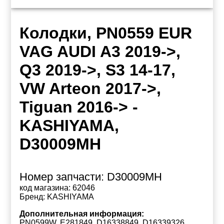
Колодки, PN0559 EUR
VAG AUDI A3 2019->,
Q3 2019->, S3 14-17,
VW Arteon 2017->,
Tiguan 2016-> -
KASHIYAMA,
D30009MH
Номер запчасти:
D30009MH
код магазина:
62046
Бренд:
KASHIYAMA
Дополнительная информация:
PN0599W, E281849, D16338849, D16339326,