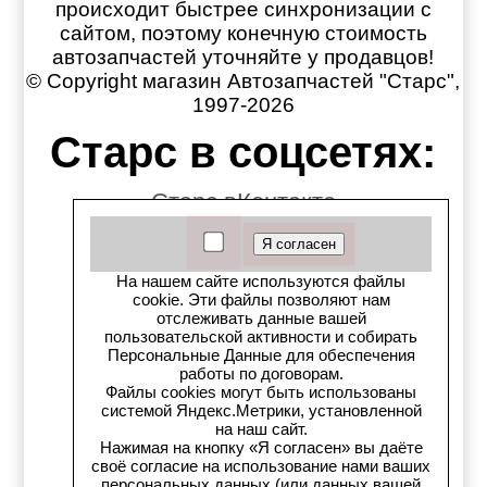
происходит быстрее синхронизации с
сайтом, поэтому конечную стоимость
автозапчастей уточняйте у продавцов!
© Copyright магазин Автозапчастей "Старс",
1997-2026
Старс в соцсетях:
Старс вКонтакте
Старс в YouTube
На нашем сайте используются файлы
Телеграм-канал
cookie. Эти файлы позволяют нам
отслеживать данные вашей
пользовательской активности и собирать
Старс на Drom.ru
Персональные Данные для обеспечения
работы по договорам.
Старс в auto.ru
Файлы cookies могут быть использованы
системой Яндекс.Метрики, установленной
на наш сайт.
Старс в картах Яндекс
Нажимая на кнопку «Я согласен» вы даёте
своё согласие на использование нами ваших
персональных данных (или данных вашей