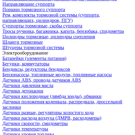
Направляющие суппорта
Поршни тормозного суппорта
Рем, комплекты тормозной системы (суппорта,
направляющих, цилиндров, ПГУ)
Суппорты тормозные, скобы суппорта
Тросы ручника, багажника, капота, бензобака, спидометра
Цилиндры тормозные, цилиндры сцепления
Шланги тормозные
Штуцеры тормозной системы
Электрооборудование
Батарейки (элементы питания)
Бегунки, коммутаторы
Бендиксы, редукторы бендиксов
Бензонасосы, топливные модули, топливные насосы
Датчики ABS, провода датчиков ABS
Датчики давления масла
Датчики детонации
Датчики кислородные (лямбда зонды), обманки
Датчики положения коленвала, распредвала, дроссельной
заслонки
Датчики разные, регуляторы холостого хода
Датчики расхода воздуха (ДМРВ, расходомеры)
Датчики скорости, смидометры
Датчики температуры
Датчики уровня топлива