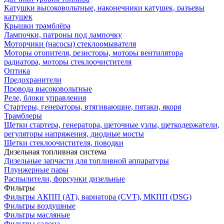
Катушки высоковольтные, наконечники катушек, разъевы
катушек
Крышки трамблёра
Лампочки, патроны под лампочку
Моторчики (насосы) стеклоомывателя
Моторы отопителя, резисторы, моторы вентилятора
радиатора, моторы стеклоочистителя
Оптика
Предохранители
Провода высоковольтные
Реле, блоки управления
Стартеры, генераторы, втягивающие, пятаки, якоря
Трамблеры
Щетки стартера, генератора, щеточные узлы, щеткодержатели,
регуляторы напряжения, диодные мосты
Щетки стеклоочистителя, поводки
Дизельная топливная система
Дизельные запчасти для топливной аппаратуры
Плунжерные пары
Распылители, форсунки дизельные
Фильтры
Фильтры АКПП (AT), вариатора (CVT), МКПП (DSG)
Фильтры воздушные
Фильтры масляные
Фильтры салона