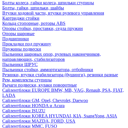
Болты колеса, гайки колеса, шпильки ступицы
Болты, гайки, шпильки, шайбы
Втулки ходовой части, втулки рулевого управления
Картриджи стойки
Кольца стопорные, роторы ABS
Опоры стойки, проставки, седла пружин
Опоры шаровые
Подшипники
Прокладки под пружину
Пружины подвески
Пыльники шаровых опор, рулевых наконечников,
направляющих, стабилизаторов
Пыльники ШРУС
Пыльники стойки, аммортизатора, отбойники
Резинки, втулки стабилизатора (бушинги), резинки разные
Рем, комплекты ступицы
Рычаги подвески, кулаки поворотные
Сайлентблоки EUROPE BMW, MB, VAG, Renault, PSA, FIAT,
LADA
Сайлентблоки GM, Opel, Chevrolet, Daewoo
Сайлентблоки HONDA и Acura
Сайлентблоки ISUZU
Сайлентблоки KOREA HYUNDAI, KIA, SsangYong, ASIA
Сайлентблоки MAZDA, FORD, USA
Сайлентблоки MMC, FUSO