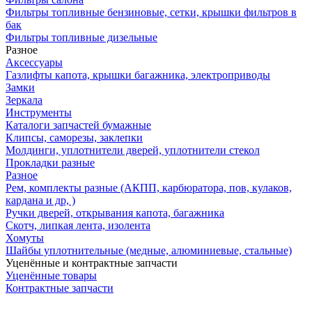
Фильтры топливные бензиновые, сетки, крышки фильтров в
бак
Фильтры топливные дизельные
Разное
Аксесcуары
Газлифты капота, крышки багажника, электроприводы
Замки
Зеркала
Инструменты
Каталоги запчастей бумажные
Клипсы, саморезы, заклепки
Молдинги, уплотнители дверей, уплотнители стекол
Прокладки разные
Разное
Рем, комплекты разные (АКПП, карбюратора, пов, кулаков,
кардана и др, )
Ручки дверей, открывания капота, багажника
Скотч, липкая лента, изолента
Хомуты
Шайбы уплотнительные (медные, алюминиевые, стальные)
Уценённые и контрактные запчасти
Уценённые товары
Контрактные запчасти