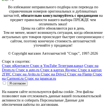
Во избежание неправильного подбора или перевода по
справочникам номеров оригинальных и дубликатных
запчастей,
обязательно консультируйтесь с продавцами
на
предмет правильности вашего выбора ПРЕЖДЕ чем
оплачивать заказ!
Цены на сайте обновляются раз в день.
Тем не менее, может возникнуть ситуация, когда обновление
актуальных цен товаров происходит быстрее синхронизации с
сайтом, поэтому конечную стоимость автозапчастей
уточняйте у продавцов!
© Copyright магазин Автозапчастей "Старс", 1997-2026
Старс в соцсетях:
Старс вКонтакте
Старс в YouTube
Телеграм-канал
Старс на
Drom.ru
Старс в auto.ru
Старс в картах Яндекс
Старс в картах
2ГИС
Старс на Avito.ru
Старс на Drive2
Старс на Flamp
Старс
на Carmont.ru
Старс на japancar.ru
На нашем сайте используются файлы cookie. Эти файлы
позволяют нам отслеживать данные вашей пользовательской
активности и собирать Персональные Данные для
обеспечения работы по договорам.