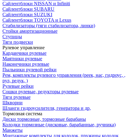
Сайлентблоки NISSAN и Infiniti
Сайлентблоки SUBARU
Сайлентблоки SUZUKI
Сайлентблоки TOYOTA и Lexus
Стабилизаторы (тяги стабилизатора, линки)
Стойки амортизационные
Ступицы
Тяги подвески
Рулевое управление
Карданчики рулевые
Маятники рулевые
Наконечники рулевые
Пыльники рулевой рейки
Рем, комплекты рулевого управления (реек, нас, гидроус, ,
рул, редук, )
Рулевые рейки
Сошки рулевые, редукторы рулевые
Тяги рулевые
Шкворни
Шланги гидроусилителя, генератора и др,
Тормозная система
Диски тормозные, тормозные барабаны
Колодки тормозные (дисковые, барабанные, ручника)
Манжеты
Монтажные комплекты для колодок, пружины колодок