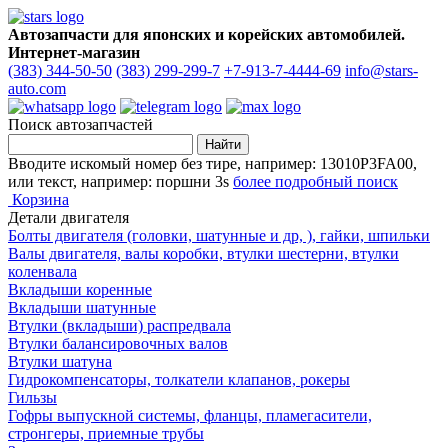
Автозапчасти для японских и корейских автомобилей.
Интернет-магазин
(383) 344-50-50
(383) 299-299-7
+7-913-7-4444-69
info@stars-
auto.com
Поиск автозапчастей
Вводите искомый номер без тире, например: 13010P3FA00,
или текст, например: поршни 3s
более подробный поиск
Корзина
Детали двигателя
Болты двигателя (головки, шатунные и др, ), гайки, шпильки
Валы двигателя, валы коробки, втулки шестерни, втулки
коленвала
Вкладыши коренные
Вкладыши шатунные
Втулки (вкладыши) распредвала
Втулки балансировочных валов
Втулки шатуна
Гидрокомпенсаторы, толкатели клапанов, рокеры
Гильзы
Гофры выпускной системы, фланцы, пламегасители,
стронгеры, приемные трубы