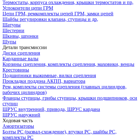
Термостаты, корпуса охлаждения, крышки термостатов и пр,
Успокоители цепи ГРМ
Цепи ГРМ, ремкомплекты цепей ГРМ, замки цепей
Шайбы регулировки клапана, ступицы и др,
Шатуны
Шестерни
Шкивы, шпонки
Щупы
Детали трансмиссии
Диски сцепления
Карданные валы
Корзины сцепления, комплекты сцепления, маховики, венцы
Крестовины
Подшипники выжимные, вилки сцепления
Прокладки поддона АКПП, вариатора
Рем, комплекты системы сцепления (главных цилиндров,
рабочих цилиндров)
Фланцы ступицы, грибы ступицы, крышки подшипников, оси
ступиц
ШРУС внутренний, привода, ШРУС кардана
ШРУС наружний
Ходовая часть
Амортизаторы
Болты РС (развал-схождение), втулки РС, шайбы РС,
комплекты РС