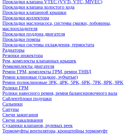
Прокладки клапана VTEC (VVTi, VTC, MIVEC)
Прокладки клапана холостого хода
Прокладки клапанной крышки
Прокладки коллектора
Прокладки маслонасоса, системы смазки, лобовины,
маслоохладителя
Прокладки поддона двигателя
Прокладки помпы
Прокладки системы охлаждения, термостата
Радиаторы
Резинки инжектора
Рем, комплекты клапанных крышек
Ремкомплекты двигателя
Ремни ГРМ, комплекты ГРМ, ремни ТНВД
Ремни клиновые (гладкие, зубчатые)
Ремни поликлиновые 3PK, 4PK, 5PK, 6PK, 7PK, 8PK, 9PK
Ролики ГРМ
Ролики навесного ремня, ремня балансировочного вала
Сайлентблоки подушки
Сальники
Сапуны
Свечи зажигания
Свечи накаливания
Сухарики клапанов, рулевых реек
Термомуфты вентилятора, кронштейны термомуфт