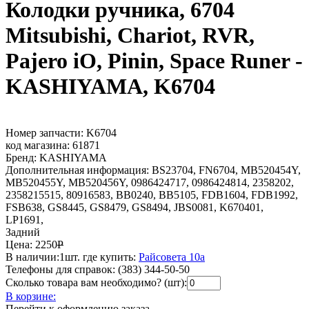
Колодки ручника, 6704
Mitsubishi, Chariot, RVR,
Pajero iO, Pinin, Space Runer -
KASHIYAMA, K6704
Номер запчасти:
K6704
код магазина:
61871
Бренд:
KASHIYAMA
Дополнительная информация:
BS23704, FN6704, MB520454Y,
MB520455Y, MB520456Y, 0986424717, 0986424814, 2358202,
2358215515, 80916583, BB0240, BB5105, FDB1604, FDB1992,
FSB638, GS8445, GS8479, GS8494, JBS0081, K670401,
LP1691,
Задний
Цена:
2250
Р
В наличии:
1шт.
где купить:
Райсовета 10а
Телефоны для справок:
(383) 344-50-50
Сколько товара вам необходимо? (шт):
В корзине:
Перейти к оформлению заказа