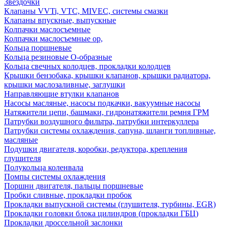
Звездочки
Клапаны VVTi, VTC, MIVEC, системы смазки
Клапаны впускные, выпускные
Колпачки маслосъемные
Колпачки маслосъемные ор,
Кольца поршневые
Кольца резиновые О-образные
Кольца свечных колодцев, прокладки колодцев
Крышки бензобака, крышки клапанов, крышки радиатора,
крышки маслозаливные, заглушки
Направляющие втулки клапанов
Насосы масляные, насосы подкачки, вакуумные насосы
Натяжители цепи, башмаки, гидронатяжители ремня ГРМ
Патрубки воздушного фильтра, патрубки интеркуллера
Патрубки системы охлаждения, сапуна, шланги топливные,
масляные
Подушки двигателя, коробки, редуктора, крепления
глушителя
Полукольца коленвала
Помпы системы охлаждения
Поршни двигателя, пальцы поршневые
Пробки сливные, прокладки пробок
Прокладки выпускной системы (глушителя, турбины, EGR)
Прокладки головки блока цилиндров (прокладки ГБЦ)
Прокладки дроссельной заслонки