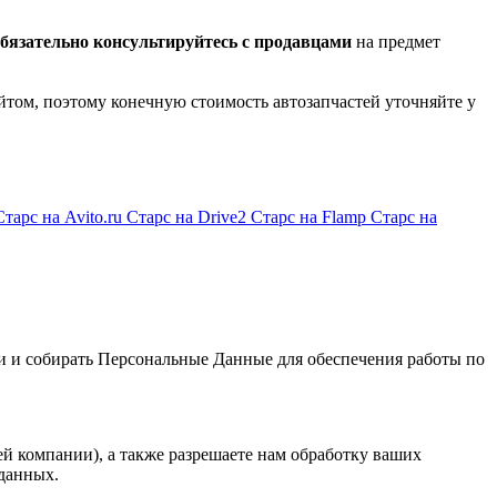
бязательно консультируйтесь с продавцами
на предмет
йтом, поэтому конечную стоимость автозапчастей уточняйте у
Старс на Avito.ru
Старс на Drive2
Старс на Flamp
Старс на
и и собирать Персональные Данные для обеспечения работы по
й компании), а также разрешаете нам обработку ваших
данных.