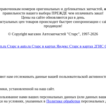
справочникам номеров оригинальных и дубликатных запчастей,
о
правильности вашего выбора ПРЕЖДЕ чем оплачивать заказ!
Цены на сайте обновляются раз в день.
 актуальных цен товаров происходит быстрее синхронизации с са
продавцов!
© Copyright магазин Автозапчастей "Старс", 1997-2026
m.ru
Старс в auto.ru
Старс в картах Яндекс
Старс в картах 2ГИС
яют нам отслеживать данные вашей пользовательской активност
ики, установленной на наш сайт.
спользование нами ваших персональных данных (или данных ваше
и на условиях, указанных в
Политике обработки
персональных 