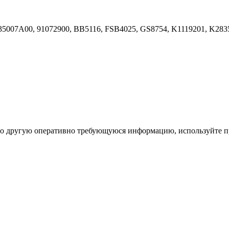
5835007A00, 91072900, BB5116, FSB4025, GS8754, K1119201, K2
ибо другую оперативно требующуюся информацию, используйте п