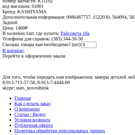
Номер запчасти:
K11192
код магазина:
61801
Бренд:
KASHIYAMA
Дополнительная информация:
0986487757, 1522030, 564094, 
Задний
Цена:
1400
Р
В наличии:
1шт.
где купить:
Райсовета 10а
Телефоны для справок:
(383) 344-50-50
Сколько товара вам необходимо? (шт):
В корзине:
Перейти к оформлению заказа
Для того, чтобы передать нам изображения, замеры деталей л
8-913-715-57-58, 8-913-7-4444-69
skype: stars_novosibirsk
Главная
Как сделать заказ
О компании
Статьи / Видео
Условия возврата
Публичная оферта
Политика обработки персональных данных