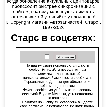
когда обновление актуальных цен товаров
происходит быстрее синхронизации с
сайтом, поэтому конечную стоимость
автозапчастей уточняйте у продавцов!
© Copyright магазин Автозапчастей "Старс",
1997-2026
Старс в соцсетях:
Старс вКонтакте
Старс в YouTube
На нашем сайте используются файлы
Телеграм-канал
cookie. Эти файлы позволяют нам
отслеживать данные вашей
пользовательской активности и собирать
Старс на Drom.ru
Персональные Данные для обеспечения
работы по договорам.
Старс в auto.ru
Файлы cookies могут быть использованы
системой Яндекс.Метрики, установленной
на наш сайт.
Старс в картах Яндекс
Нажимая на кнопку «Я согласен» вы даёте
своё согласие на использование нами ваших