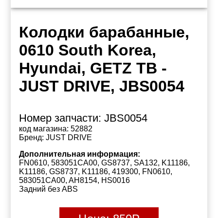
Колодки барабанные,
0610 South Korea,
Hyundai, GETZ TB -
JUST DRIVE, JBS0054
Номер запчасти:
JBS0054
код магазина:
52882
Бренд:
JUST DRIVE
Дополнительная информация:
FN0610, 583051CA00, GS8737, SA132, K11186,
K11186, GS8737, K11186, 419300, FN0610,
583051CA00, AH8154, HS0016
Задний без ABS