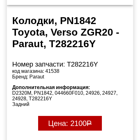
Колодки, PN1842
Toyota, Verso ZGR20 -
Paraut, T282216Y
Номер запчасти:
T282216Y
код магазина:
41538
Бренд:
Paraut
Дополнительная информация:
D2320M, PN1842, 044660F010, 24926, 24927,
24928, T282216Y
Задний
Цена:
2100
Р