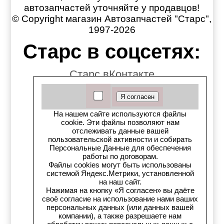
автозапчастей уточняйте у продавцов!
© Copyright магазин Автозапчастей "Старс",
1997-2026
Старс в соцсетях:
Старс вКонтакте
Старс в YouTube
На нашем сайте используются файлы
Телеграм-канал
cookie. Эти файлы позволяют нам
отслеживать данные вашей
Старс на Drom.ru
пользовательской активности и собирать
Персональные Данные для обеспечения
работы по договорам.
Старс в auto.ru
Файлы cookies могут быть использованы
системой Яндекс.Метрики, установленной
на наш сайт.
Старс в картах Яндекс
Нажимая на кнопку «Я согласен» вы даёте
своё согласие на использование нами ваших
Старс в картах 2ГИС
персональных данных (или данных вашей
компании), а также разрешаете нам