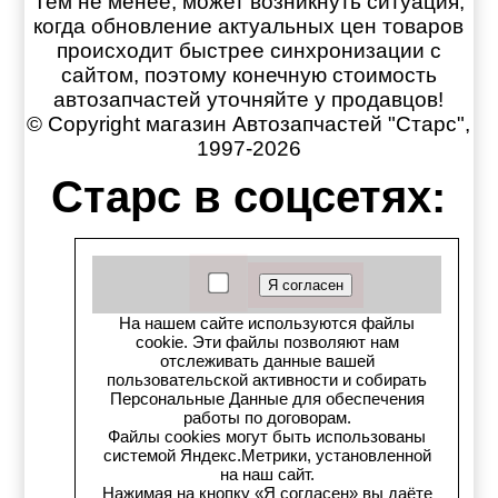
Тем не менее, может возникнуть ситуация,
когда обновление актуальных цен товаров
происходит быстрее синхронизации с
сайтом, поэтому конечную стоимость
автозапчастей уточняйте у продавцов!
© Copyright магазин Автозапчастей "Старс",
1997-2026
Старс в соцсетях:
Старс вКонтакте
Старс в YouTube
На нашем сайте используются файлы
Телеграм-канал
cookie. Эти файлы позволяют нам
отслеживать данные вашей
пользовательской активности и собирать
Старс на Drom.ru
Персональные Данные для обеспечения
работы по договорам.
Файлы cookies могут быть использованы
Старс в auto.ru
системой Яндекс.Метрики, установленной
на наш сайт.
Старс в картах Яндекс
Нажимая на кнопку «Я согласен» вы даёте