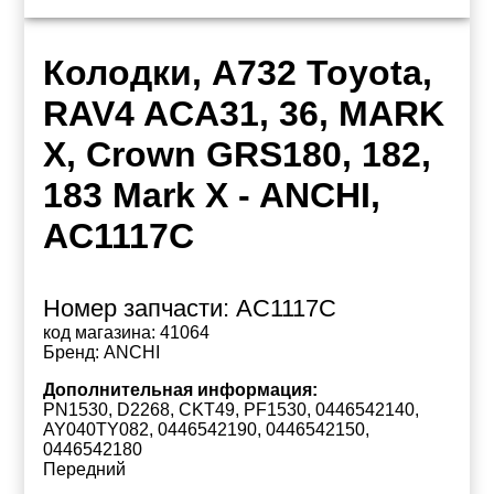
Колодки, A732 Toyota,
RAV4 ACA31, 36, MARK
X, Crown GRS180, 182,
183 Mark X - ANCHI,
AC1117C
Номер запчасти:
AC1117C
код магазина:
41064
Бренд:
ANCHI
Дополнительная информация:
PN1530, D2268, CKT49, PF1530, 0446542140,
AY040TY082, 0446542190, 0446542150,
0446542180
Передний