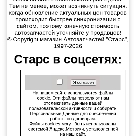
Тем не менее, может возникнуть ситуация,
когда обновление актуальных цен товаров
происходит быстрее синхронизации с
сайтом, поэтому конечную стоимость
автозапчастей уточняйте у продавцов!
© Copyright магазин Автозапчастей "Старс",
1997-2026
Старс в соцсетях:
Старс вКонтакте
Старс в YouTube
На нашем сайте используются файлы
cookie. Эти файлы позволяют нам
Телеграм-канал
отслеживать данные вашей
пользовательской активности и собирать
Старс на Drom.ru
Персональные Данные для обеспечения
работы по договорам.
Файлы cookies могут быть использованы
Старс в auto.ru
системой Яндекс.Метрики, установленной
на наш сайт.