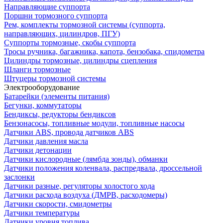
Направляющие суппорта
Поршни тормозного суппорта
Рем, комплекты тормозной системы (суппорта,
направляющих, цилиндров, ПГУ)
Суппорты тормозные, скобы суппорта
Тросы ручника, багажника, капота, бензобака, спидометра
Цилиндры тормозные, цилиндры сцепления
Шланги тормозные
Штуцеры тормозной системы
Электрооборудование
Батарейки (элементы питания)
Бегунки, коммутаторы
Бендиксы, редукторы бендиксов
Бензонасосы, топливные модули, топливные насосы
Датчики ABS, провода датчиков ABS
Датчики давления масла
Датчики детонации
Датчики кислородные (лямбда зонды), обманки
Датчики положения коленвала, распредвала, дроссельной
заслонки
Датчики разные, регуляторы холостого хода
Датчики расхода воздуха (ДМРВ, расходомеры)
Датчики скорости, смидометры
Датчики температуры
Датчики уровня топлива