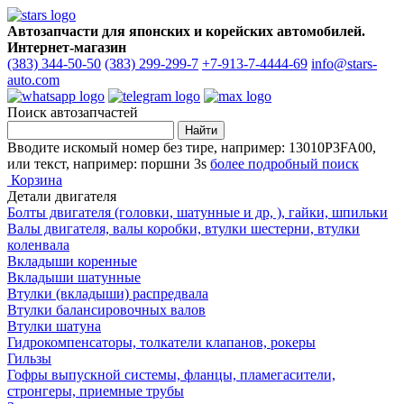
Автозапчасти для японских и корейских автомобилей.
Интернет-магазин
(383) 344-50-50
(383) 299-299-7
+7-913-7-4444-69
info@stars-
auto.com
Поиск автозапчастей
Вводите искомый номер без тире, например: 13010P3FA00,
или текст, например: поршни 3s
более подробный поиск
Корзина
Детали двигателя
Болты двигателя (головки, шатунные и др, ), гайки, шпильки
Валы двигателя, валы коробки, втулки шестерни, втулки
коленвала
Вкладыши коренные
Вкладыши шатунные
Втулки (вкладыши) распредвала
Втулки балансировочных валов
Втулки шатуна
Гидрокомпенсаторы, толкатели клапанов, рокеры
Гильзы
Гофры выпускной системы, фланцы, пламегасители,
стронгеры, приемные трубы