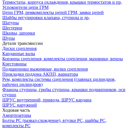
Термостаты, корпуса охлаждения, крышки термостатов и пр,
Успокоители цепи ГРМ
Цепи ГРМ, ремкомплекты цепей ГРМ, замки цепей
Шайбы регулировки клапана, ступицы и др,
Шатуны
Шестерни
Шкивы, шпонки
Щупы
Детали трансмиссии
Диски сцепления
Карданные валы
Корзины сцепления, комплекты сцепления, маховики, венцы
Крестовины
Подшипники выжимные, вилки сцепления
Прокладки поддона АКПП, вариатора
Рем, комплекты системы сцепления (главных цилиндров,
рабочих цилиндров)
Фланцы ступицы, грибы ступицы, крышки подшипников, оси
ступиц
ШРУС внутренний, привода, ШРУС кардана
ШРУС наружний
Ходовая часть
Амортизаторы
Болты РС (развал-схождение), втулки РС, шайбы РС,
комплекты РС