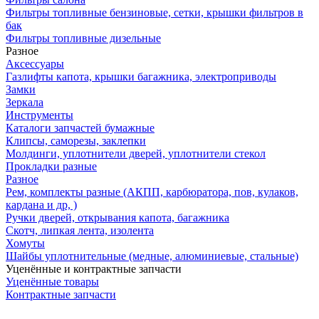
Фильтры топливные бензиновые, сетки, крышки фильтров в
бак
Фильтры топливные дизельные
Разное
Аксесcуары
Газлифты капота, крышки багажника, электроприводы
Замки
Зеркала
Инструменты
Каталоги запчастей бумажные
Клипсы, саморезы, заклепки
Молдинги, уплотнители дверей, уплотнители стекол
Прокладки разные
Разное
Рем, комплекты разные (АКПП, карбюратора, пов, кулаков,
кардана и др, )
Ручки дверей, открывания капота, багажника
Скотч, липкая лента, изолента
Хомуты
Шайбы уплотнительные (медные, алюминиевые, стальные)
Уценённые и контрактные запчасти
Уценённые товары
Контрактные запчасти