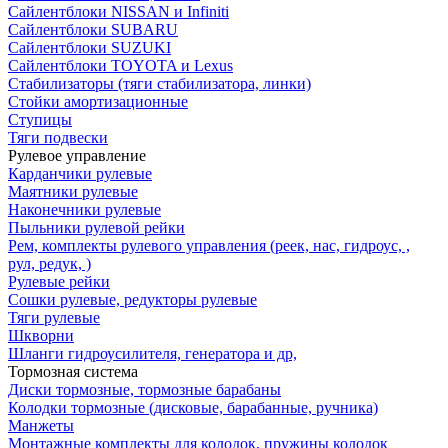
Сайлентблоки NISSAN и Infiniti
Сайлентблоки SUBARU
Сайлентблоки SUZUKI
Сайлентблоки TOYOTA и Lexus
Стабилизаторы (тяги стабилизатора, линки)
Стойки амортизационные
Ступицы
Тяги подвески
Рулевое управление
Карданчики рулевые
Маятники рулевые
Наконечники рулевые
Пыльники рулевой рейки
Рем, комплекты рулевого управления (реек, нас, гидроус, ,
рул, редук, )
Рулевые рейки
Сошки рулевые, редукторы рулевые
Тяги рулевые
Шкворни
Шланги гидроусилителя, генератора и др,
Тормозная система
Диски тормозные, тормозные барабаны
Колодки тормозные (дисковые, барабанные, ручника)
Манжеты
Монтажные комплекты для колодок, пружины колодок