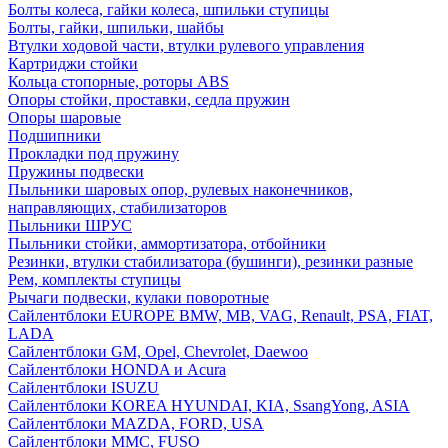
Болты колеса, гайки колеса, шпильки ступицы
Болты, гайки, шпильки, шайбы
Втулки ходовой части, втулки рулевого управления
Картриджи стойки
Кольца стопорные, роторы ABS
Опоры стойки, проставки, седла пружин
Опоры шаровые
Подшипники
Прокладки под пружину
Пружины подвески
Пыльники шаровых опор, рулевых наконечников,
направляющих, стабилизаторов
Пыльники ШРУС
Пыльники стойки, аммортизатора, отбойники
Резинки, втулки стабилизатора (бушинги), резинки разные
Рем, комплекты ступицы
Рычаги подвески, кулаки поворотные
Сайлентблоки EUROPE BMW, MB, VAG, Renault, PSA, FIAT,
LADA
Сайлентблоки GM, Opel, Chevrolet, Daewoo
Сайлентблоки HONDA и Acura
Сайлентблоки ISUZU
Сайлентблоки KOREA HYUNDAI, KIA, SsangYong, ASIA
Сайлентблоки MAZDA, FORD, USA
Сайлентблоки MMC, FUSO