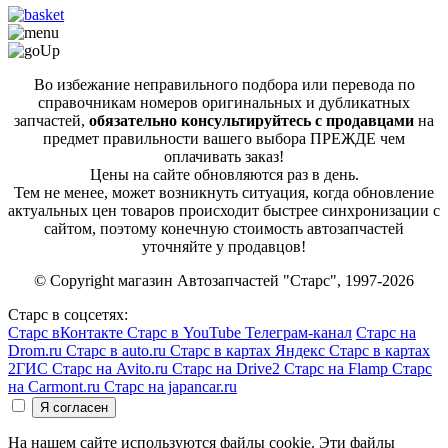
Во избежание неправильного подбора или перевода по
справочникам номеров оригинальных и дубликатных
запчастей,
обязательно консультируйтесь с продавцами
на
предмет правильности вашего выбора ПРЕЖДЕ чем
оплачивать заказ!
Цены на сайте обновляются раз в день.
Тем не менее, может возникнуть ситуация, когда обновление
актуальных цен товаров происходит быстрее синхронизации с
сайтом, поэтому конечную стоимость автозапчастей
уточняйте у продавцов!
© Copyright магазин Автозапчастей "Старс", 1997-2026
Старс в соцсетях:
Старс вКонтакте
Старс в YouTube
Телеграм-канал
Старс на
Drom.ru
Старс в auto.ru
Старс в картах Яндекс
Старс в картах
2ГИС
Старс на Avito.ru
Старс на Drive2
Старс на Flamp
Старс
на Carmont.ru
Старс на japancar.ru
На нашем сайте используются файлы cookie. Эти файлы