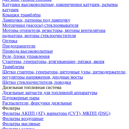
Катушки высоковольтные, наконечники катушек, разъевы
катушек
Крышки трамблёра
Лампочки, патроны под лампочку
Моторчики (насосы) стеклоомывателя
Моторы отопителя, резисторы, моторы вентилятора
радиатора, моторы стеклоочистителя
Оптика
Предохранители
Провода высоковольтные
Реле, блоки управления
Стартеры, генераторы, втягивающие, пятаки, якоря
Трамблеры
Щетки стартера, генератора, щеточные узлы, щеткодержатели,
регуляторы напряжения, диодные мосты
Щетки стеклоочистителя, поводки
Дизельная топливная система
Дизельные запчасти для топливной аппаратуры
Плунжерные пары
Распылители, форсунки дизельные
Фильтры
Фильтры АКПП (AT), вариатора (CVT), МКПП (DSG)
Фильтры воздушные
Фильтры масляные
Фильтры салона