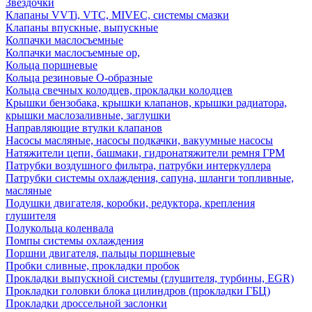
Звездочки
Клапаны VVTi, VTC, MIVEC, системы смазки
Клапаны впускные, выпускные
Колпачки маслосъемные
Колпачки маслосъемные ор,
Кольца поршневые
Кольца резиновые О-образные
Кольца свечных колодцев, прокладки колодцев
Крышки бензобака, крышки клапанов, крышки радиатора,
крышки маслозаливные, заглушки
Направляющие втулки клапанов
Насосы масляные, насосы подкачки, вакуумные насосы
Натяжители цепи, башмаки, гидронатяжители ремня ГРМ
Патрубки воздушного фильтра, патрубки интеркуллера
Патрубки системы охлаждения, сапуна, шланги топливные,
масляные
Подушки двигателя, коробки, редуктора, крепления
глушителя
Полукольца коленвала
Помпы системы охлаждения
Поршни двигателя, пальцы поршневые
Пробки сливные, прокладки пробок
Прокладки выпускной системы (глушителя, турбины, EGR)
Прокладки головки блока цилиндров (прокладки ГБЦ)
Прокладки дроссельной заслонки