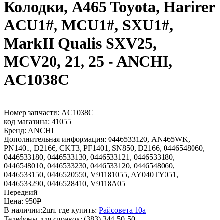
Колодки, A465 Toyota, Harirer
ACU1#, MCU1#, SXU1#,
MarkII Qualis SXV25,
MCV20, 21, 25 - ANCHI,
AC1038C
Номер запчасти:
AC1038C
код магазина:
41055
Бренд:
ANCHI
Дополнительная информация:
0446533120, AN465WK,
PN1401, D2166, CKT3, PF1401, SN850, D2166, 0446548060,
0446533180, 0446533130, 0446533121, 0446533180,
0446548010, 0446533230, 0446533120, 0446548060,
0446533150, 0446520550, V91181055, AY040TY051,
0446533290, 0446528410, V9118A05
Передний
Цена:
950
Р
В наличии:
2шт.
где купить:
Райсовета 10а
Телефоны для справок:
(383) 344-50-50