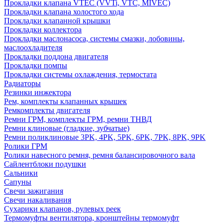
Прокладки клапана VTEC (VVTi, VTC, MIVEC)
Прокладки клапана холостого хода
Прокладки клапанной крышки
Прокладки коллектора
Прокладки маслонасоса, системы смазки, лобовины,
маслоохладителя
Прокладки поддона двигателя
Прокладки помпы
Прокладки системы охлаждения, термостата
Радиаторы
Резинки инжектора
Рем, комплекты клапанных крышек
Ремкомплекты двигателя
Ремни ГРМ, комплекты ГРМ, ремни ТНВД
Ремни клиновые (гладкие, зубчатые)
Ремни поликлиновые 3PK, 4PK, 5PK, 6PK, 7PK, 8PK, 9PK
Ролики ГРМ
Ролики навесного ремня, ремня балансировочного вала
Сайлентблоки подушки
Сальники
Сапуны
Свечи зажигания
Свечи накаливания
Сухарики клапанов, рулевых реек
Термомуфты вентилятора, кронштейны термомуфт