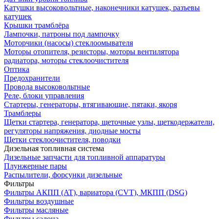
Катушки высоковольтные, наконечники катушек, разъевы
катушек
Крышки трамблёра
Лампочки, патроны под лампочку
Моторчики (насосы) стеклоомывателя
Моторы отопителя, резисторы, моторы вентилятора
радиатора, моторы стеклоочистителя
Оптика
Предохранители
Провода высоковольтные
Реле, блоки управления
Стартеры, генераторы, втягивающие, пятаки, якоря
Трамблеры
Щетки стартера, генератора, щеточные узлы, щеткодержатели,
регуляторы напряжения, диодные мосты
Щетки стеклоочистителя, поводки
Дизельная топливная система
Дизельные запчасти для топливной аппаратуры
Плунжерные пары
Распылители, форсунки дизельные
Фильтры
Фильтры АКПП (AT), вариатора (CVT), МКПП (DSG)
Фильтры воздушные
Фильтры масляные
Фильтры салона