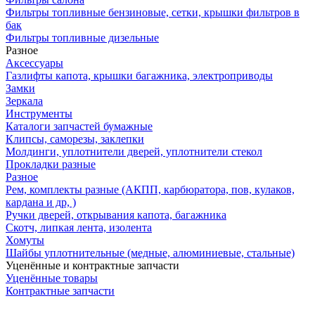
Фильтры топливные бензиновые, сетки, крышки фильтров в
бак
Фильтры топливные дизельные
Разное
Аксесcуары
Газлифты капота, крышки багажника, электроприводы
Замки
Зеркала
Инструменты
Каталоги запчастей бумажные
Клипсы, саморезы, заклепки
Молдинги, уплотнители дверей, уплотнители стекол
Прокладки разные
Разное
Рем, комплекты разные (АКПП, карбюратора, пов, кулаков,
кардана и др, )
Ручки дверей, открывания капота, багажника
Скотч, липкая лента, изолента
Хомуты
Шайбы уплотнительные (медные, алюминиевые, стальные)
Уценённые и контрактные запчасти
Уценённые товары
Контрактные запчасти