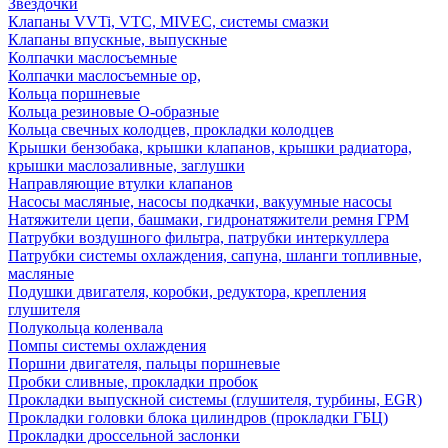
Звездочки
Клапаны VVTi, VTC, MIVEC, системы смазки
Клапаны впускные, выпускные
Колпачки маслосъемные
Колпачки маслосъемные ор,
Кольца поршневые
Кольца резиновые О-образные
Кольца свечных колодцев, прокладки колодцев
Крышки бензобака, крышки клапанов, крышки радиатора,
крышки маслозаливные, заглушки
Направляющие втулки клапанов
Насосы масляные, насосы подкачки, вакуумные насосы
Натяжители цепи, башмаки, гидронатяжители ремня ГРМ
Патрубки воздушного фильтра, патрубки интеркуллера
Патрубки системы охлаждения, сапуна, шланги топливные,
масляные
Подушки двигателя, коробки, редуктора, крепления
глушителя
Полукольца коленвала
Помпы системы охлаждения
Поршни двигателя, пальцы поршневые
Пробки сливные, прокладки пробок
Прокладки выпускной системы (глушителя, турбины, EGR)
Прокладки головки блока цилиндров (прокладки ГБЦ)
Прокладки дроссельной заслонки