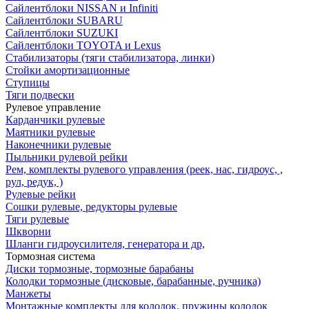
Сайлентблоки NISSAN и Infiniti
Сайлентблоки SUBARU
Сайлентблоки SUZUKI
Сайлентблоки TOYOTA и Lexus
Стабилизаторы (тяги стабилизатора, линки)
Стойки амортизационные
Ступицы
Тяги подвески
Рулевое управление
Карданчики рулевые
Маятники рулевые
Наконечники рулевые
Пыльники рулевой рейки
Рем, комплекты рулевого управления (реек, нас, гидроус, ,
рул, редук, )
Рулевые рейки
Сошки рулевые, редукторы рулевые
Тяги рулевые
Шкворни
Шланги гидроусилителя, генератора и др,
Тормозная система
Диски тормозные, тормозные барабаны
Колодки тормозные (дисковые, барабанные, ручника)
Манжеты
Монтажные комплекты для колодок, пружины колодок