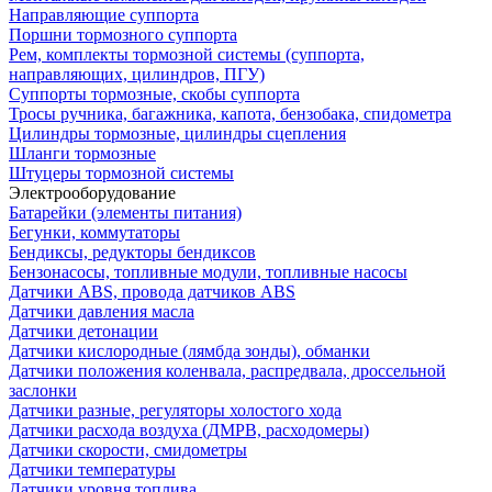
Направляющие суппорта
Поршни тормозного суппорта
Рем, комплекты тормозной системы (суппорта,
направляющих, цилиндров, ПГУ)
Суппорты тормозные, скобы суппорта
Тросы ручника, багажника, капота, бензобака, спидометра
Цилиндры тормозные, цилиндры сцепления
Шланги тормозные
Штуцеры тормозной системы
Электрооборудование
Батарейки (элементы питания)
Бегунки, коммутаторы
Бендиксы, редукторы бендиксов
Бензонасосы, топливные модули, топливные насосы
Датчики ABS, провода датчиков ABS
Датчики давления масла
Датчики детонации
Датчики кислородные (лямбда зонды), обманки
Датчики положения коленвала, распредвала, дроссельной
заслонки
Датчики разные, регуляторы холостого хода
Датчики расхода воздуха (ДМРВ, расходомеры)
Датчики скорости, смидометры
Датчики температуры
Датчики уровня топлива