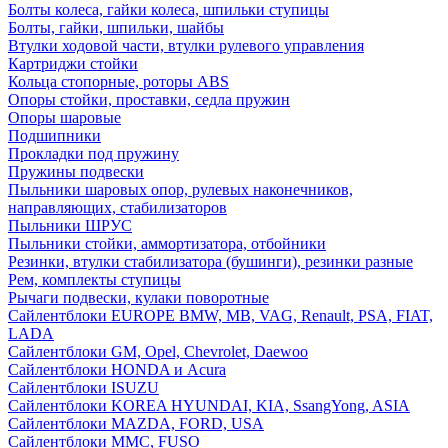
Болты колеса, гайки колеса, шпильки ступицы
Болты, гайки, шпильки, шайбы
Втулки ходовой части, втулки рулевого управления
Картриджи стойки
Кольца стопорные, роторы ABS
Опоры стойки, проставки, седла пружин
Опоры шаровые
Подшипники
Прокладки под пружину
Пружины подвески
Пыльники шаровых опор, рулевых наконечников,
направляющих, стабилизаторов
Пыльники ШРУС
Пыльники стойки, аммортизатора, отбойники
Резинки, втулки стабилизатора (бушинги), резинки разные
Рем, комплекты ступицы
Рычаги подвески, кулаки поворотные
Сайлентблоки EUROPE BMW, MB, VAG, Renault, PSA, FIAT,
LADA
Сайлентблоки GM, Opel, Chevrolet, Daewoo
Сайлентблоки HONDA и Acura
Сайлентблоки ISUZU
Сайлентблоки KOREA HYUNDAI, KIA, SsangYong, ASIA
Сайлентблоки MAZDA, FORD, USA
Сайлентблоки MMC, FUSO