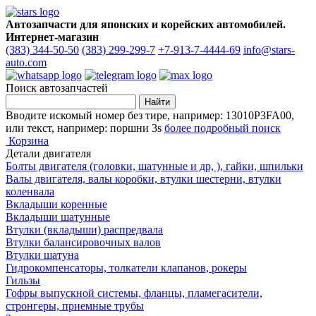
Автозапчасти для японских и корейских автомобилей.
Интернет-магазин
(383) 344-50-50
(383) 299-299-7
+7-913-7-4444-69
info@stars-
auto.com
Поиск автозапчастей
Вводите искомый номер без тире, например: 13010P3FA00,
или текст, например: поршни 3s
более подробный поиск
Корзина
Детали двигателя
Болты двигателя (головки, шатунные и др, ), гайки, шпильки
Валы двигателя, валы коробки, втулки шестерни, втулки
коленвала
Вкладыши коренные
Вкладыши шатунные
Втулки (вкладыши) распредвала
Втулки балансировочных валов
Втулки шатуна
Гидрокомпенсаторы, толкатели клапанов, рокеры
Гильзы
Гофры выпускной системы, фланцы, пламегасители,
стронгеры, приемные трубы