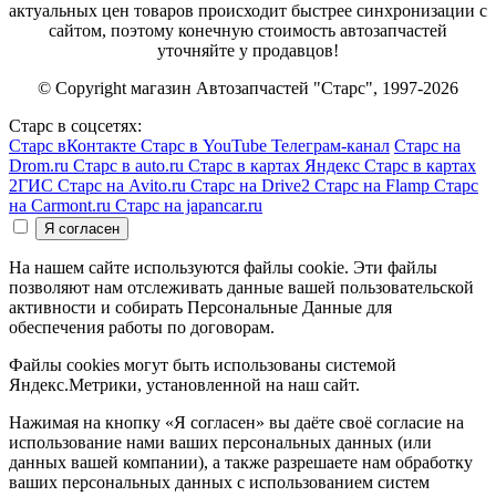
актуальных цен товаров происходит быстрее синхронизации с
сайтом, поэтому конечную стоимость автозапчастей
уточняйте у продавцов!
© Copyright магазин Автозапчастей "Старс", 1997-2026
Старс в соцсетях:
Старс вКонтакте
Старс в YouTube
Телеграм-канал
Старс на
Drom.ru
Старс в auto.ru
Старс в картах Яндекс
Старс в картах
2ГИС
Старс на Avito.ru
Старс на Drive2
Старс на Flamp
Старс
на Carmont.ru
Старс на japancar.ru
На нашем сайте используются файлы cookie. Эти файлы
позволяют нам отслеживать данные вашей пользовательской
активности и собирать Персональные Данные для
обеспечения работы по договорам.
Файлы cookies могут быть использованы системой
Яндекс.Метрики, установленной на наш сайт.
Нажимая на кнопку «Я согласен» вы даёте своё согласие на
использование нами ваших персональных данных (или
данных вашей компании), а также разрешаете нам обработку
ваших персональных данных с использованием систем