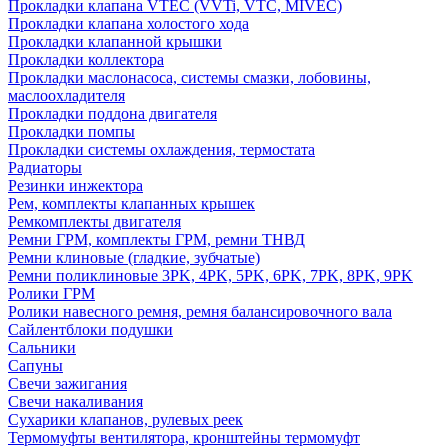
Прокладки клапана VTEC (VVTi, VTC, MIVEC)
Прокладки клапана холостого хода
Прокладки клапанной крышки
Прокладки коллектора
Прокладки маслонасоса, системы смазки, лобовины,
маслоохладителя
Прокладки поддона двигателя
Прокладки помпы
Прокладки системы охлаждения, термостата
Радиаторы
Резинки инжектора
Рем, комплекты клапанных крышек
Ремкомплекты двигателя
Ремни ГРМ, комплекты ГРМ, ремни ТНВД
Ремни клиновые (гладкие, зубчатые)
Ремни поликлиновые 3PK, 4PK, 5PK, 6PK, 7PK, 8PK, 9PK
Ролики ГРМ
Ролики навесного ремня, ремня балансировочного вала
Сайлентблоки подушки
Сальники
Сапуны
Свечи зажигания
Свечи накаливания
Сухарики клапанов, рулевых реек
Термомуфты вентилятора, кронштейны термомуфт