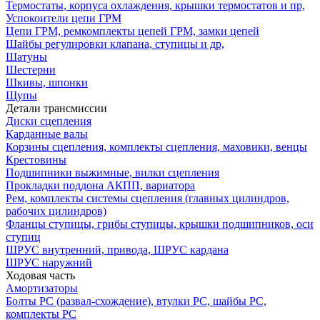
Термостаты, корпуса охлаждения, крышки термостатов и пр,
Успокоители цепи ГРМ
Цепи ГРМ, ремкомплекты цепей ГРМ, замки цепей
Шайбы регулировки клапана, ступицы и др,
Шатуны
Шестерни
Шкивы, шпонки
Щупы
Детали трансмиссии
Диски сцепления
Карданные валы
Корзины сцепления, комплекты сцепления, маховики, венцы
Крестовины
Подшипники выжимные, вилки сцепления
Прокладки поддона АКПП, вариатора
Рем, комплекты системы сцепления (главных цилиндров,
рабочих цилиндров)
Фланцы ступицы, грибы ступицы, крышки подшипников, оси
ступиц
ШРУС внутренний, привода, ШРУС кардана
ШРУС наружний
Ходовая часть
Амортизаторы
Болты РС (развал-схождение), втулки РС, шайбы РС,
комплекты РС