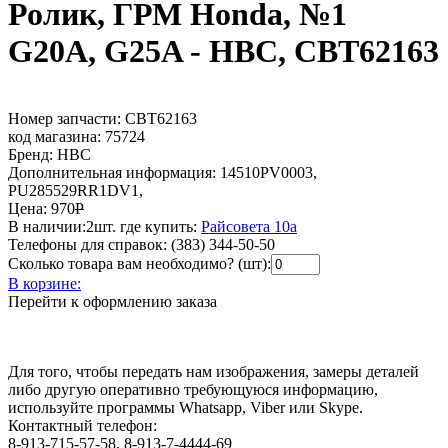
Ролик, ГРМ Honda, №1
G20A, G25A - HBC, CBT62163
Номер запчасти:
CBT62163
код магазина:
75724
Бренд:
HBC
Дополнительная информация:
14510PV0003,
PU285529RR1DV1,
Цена:
970
Р
В наличии:
2шт.
где купить:
Райсовета 10а
Телефоны для справок:
(383) 344-50-50
Сколько товара вам необходимо? (шт):
В корзине:
Перейти к оформлению заказа
Для того, чтобы передать нам изображения, замеры деталей
либо другую оперативно требующуюся информацию,
используйте программы Whatsapp, Viber или Skype.
Контактный телефон:
8-913-715-57-58, 8-913-7-4444-69