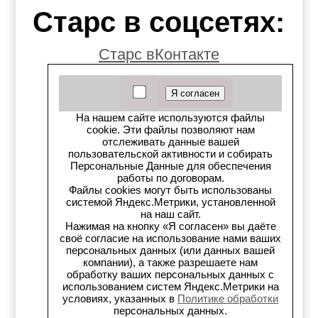
Старс в соцсетях:
Старс вКонтакте
Старс в YouTube
Телеграм-канал
На нашем сайте используются файлы
cookie. Эти файлы позволяют нам
отслеживать данные вашей
Старс на Drom.ru
пользовательской активности и собирать
Персональные Данные для обеспечения
Старс в auto.ru
работы по договорам.
Файлы cookies могут быть использованы
системой Яндекс.Метрики, установленной
Старс в картах Яндекс
на наш сайт.
Нажимая на кнопку «Я согласен» вы даёте
своё согласие на использование нами ваших
Старс в картах 2ГИС
персональных данных (или данных вашей
компании), а также разрешаете нам
Старс на Avito.ru
обработку ваших персональных данных с
использованием систем Яндекс.Метрики на
условиях, указанных в
Политике обработки
Старс на Drive2
персональных данных.