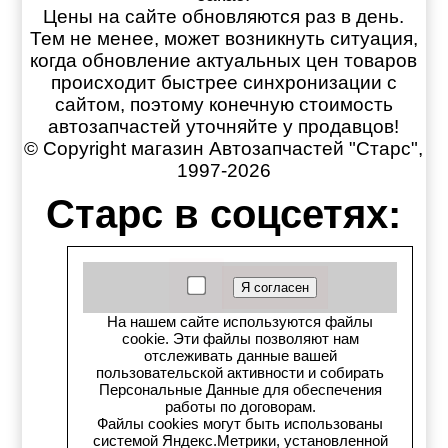
Цены на сайте обновляются раз в день.
Тем не менее, может возникнуть ситуация,
когда обновление актуальных цен товаров
происходит быстрее синхронизации с
сайтом, поэтому конечную стоимость
автозапчастей уточняйте у продавцов!
© Copyright магазин Автозапчастей "Старс",
1997-2026
Старс в соцсетях:
Старс вКонтакте
Старс в YouTube
На нашем сайте используются файлы
cookie. Эти файлы позволяют нам
Телеграм-канал
отслеживать данные вашей
пользовательской активности и собирать
Старс на Drom.ru
Персональные Данные для обеспечения
работы по договорам.
Файлы cookies могут быть использованы
Старс в auto.ru
системой Яндекс.Метрики, установленной