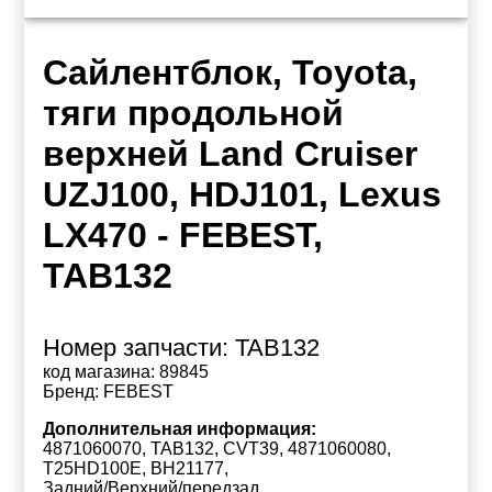
Сайлентблок, Toyota,
тяги продольной
верхней Land Cruiser
UZJ100, HDJ101, Lexus
LX470 - FEBEST,
TAB132
Номер запчасти:
TAB132
код магазина:
89845
Бренд:
FEBEST
Дополнительная информация:
4871060070, TAB132, CVT39, 4871060080,
T25HD100E, BH21177,
Задний/Верхний/передзад