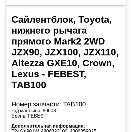
Сайлентблок, Toyota,
нижнего рычага
прямого Mark2 2WD
JZX90, JZX100, JZX110,
Altezza GXE10, Crown,
Lexus - FEBEST,
TAB100
Номер запчасти:
TAB100
код магазина:
89608
Бренд:
FEBEST
Дополнительная информация:
T24GX901W, 4806822100, 4806859025