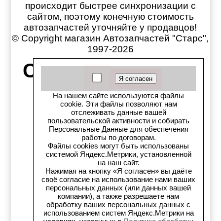
происходит быстрее синхронизации с
сайтом, поэтому конечную стоимость
автозапчастей уточняйте у продавцов!
© Copyright магазин Автозапчастей "Старс",
1997-2026
Старс в соцсетях:
Старс вКонтакте
На нашем сайте используются файлы
cookie. Эти файлы позволяют нам
отслеживать данные вашей
Старс в YouTube
пользовательской активности и собирать
Персональные Данные для обеспечения
Телеграм-канал
работы по договорам.
Файлы cookies могут быть использованы
системой Яндекс.Метрики, установленной
Старс на Drom.ru
на наш сайт.
Нажимая на кнопку «Я согласен» вы даёте
Старс в auto.ru
своё согласие на использование нами ваших
персональных данных (или данных вашей
компании), а также разрешаете нам
Старс в картах Яндекс
обработку ваших персональных данных с
использованием систем Яндекс.Метрики на