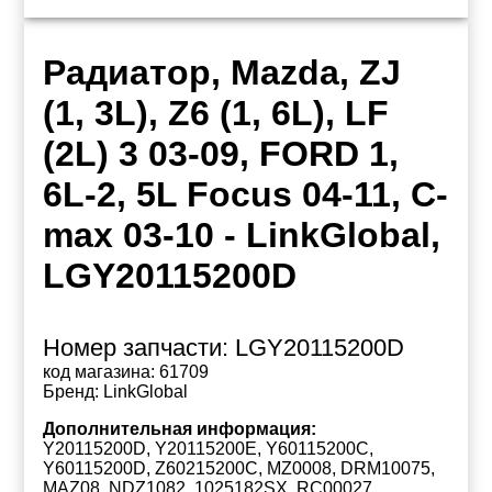
Радиатор, Mazda, ZJ
(1, 3L), Z6 (1, 6L), LF
(2L) 3 03-09, FORD 1,
6L-2, 5L Focus 04-11, C-
max 03-10 - LinkGlobal,
LGY20115200D
Номер запчасти:
LGY20115200D
код магазина:
61709
Бренд:
LinkGlobal
Дополнительная информация:
Y20115200D, Y20115200E, Y60115200C,
Y60115200D, Z60215200C, MZ0008, DRM10075,
MAZ08, NDZ1082, 1025182SX, RC00027,