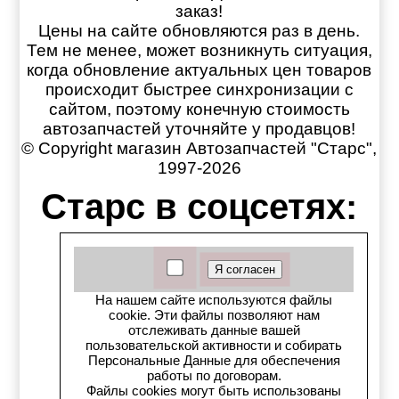
заказ!
Цены на сайте обновляются раз в день.
Тем не менее, может возникнуть ситуация,
когда обновление актуальных цен товаров
происходит быстрее синхронизации с
сайтом, поэтому конечную стоимость
автозапчастей уточняйте у продавцов!
© Copyright магазин Автозапчастей "Старс",
1997-2026
Старс в соцсетях:
Старс вКонтакте
Старс в YouTube
На нашем сайте используются файлы
cookie. Эти файлы позволяют нам
Телеграм-канал
отслеживать данные вашей
пользовательской активности и собирать
Персональные Данные для обеспечения
Старс на Drom.ru
работы по договорам.
Файлы cookies могут быть использованы