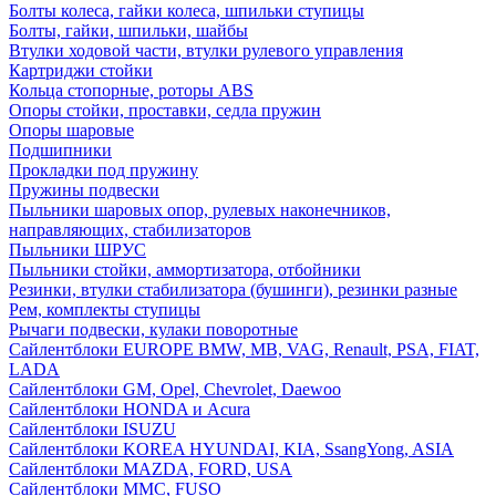
Болты колеса, гайки колеса, шпильки ступицы
Болты, гайки, шпильки, шайбы
Втулки ходовой части, втулки рулевого управления
Картриджи стойки
Кольца стопорные, роторы ABS
Опоры стойки, проставки, седла пружин
Опоры шаровые
Подшипники
Прокладки под пружину
Пружины подвески
Пыльники шаровых опор, рулевых наконечников,
направляющих, стабилизаторов
Пыльники ШРУС
Пыльники стойки, аммортизатора, отбойники
Резинки, втулки стабилизатора (бушинги), резинки разные
Рем, комплекты ступицы
Рычаги подвески, кулаки поворотные
Сайлентблоки EUROPE BMW, MB, VAG, Renault, PSA, FIAT,
LADA
Сайлентблоки GM, Opel, Chevrolet, Daewoo
Сайлентблоки HONDA и Acura
Сайлентблоки ISUZU
Сайлентблоки KOREA HYUNDAI, KIA, SsangYong, ASIA
Сайлентблоки MAZDA, FORD, USA
Сайлентблоки MMC, FUSO