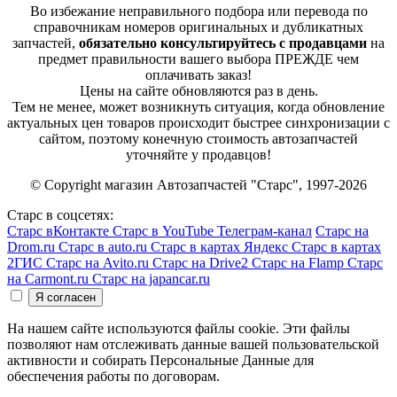
Во избежание неправильного подбора или перевода по
справочникам номеров оригинальных и дубликатных
запчастей,
обязательно консультируйтесь с продавцами
на
предмет правильности вашего выбора ПРЕЖДЕ чем
оплачивать заказ!
Цены на сайте обновляются раз в день.
Тем не менее, может возникнуть ситуация, когда обновление
актуальных цен товаров происходит быстрее синхронизации с
сайтом, поэтому конечную стоимость автозапчастей
уточняйте у продавцов!
© Copyright магазин Автозапчастей "Старс", 1997-2026
Старс в соцсетях:
Старс вКонтакте
Старс в YouTube
Телеграм-канал
Старс на
Drom.ru
Старс в auto.ru
Старс в картах Яндекс
Старс в картах
2ГИС
Старс на Avito.ru
Старс на Drive2
Старс на Flamp
Старс
на Carmont.ru
Старс на japancar.ru
На нашем сайте используются файлы cookie. Эти файлы
позволяют нам отслеживать данные вашей пользовательской
активности и собирать Персональные Данные для
обеспечения работы по договорам.