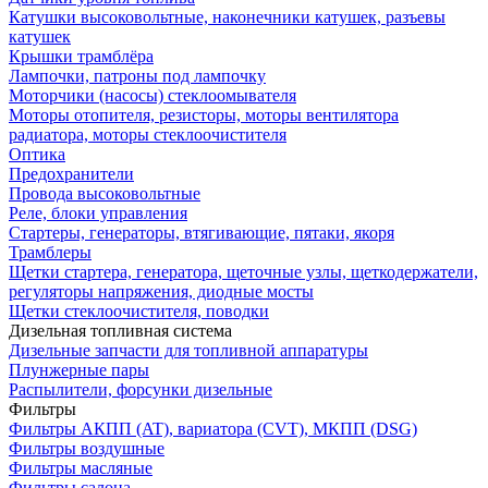
Катушки высоковольтные, наконечники катушек, разъевы
катушек
Крышки трамблёра
Лампочки, патроны под лампочку
Моторчики (насосы) стеклоомывателя
Моторы отопителя, резисторы, моторы вентилятора
радиатора, моторы стеклоочистителя
Оптика
Предохранители
Провода высоковольтные
Реле, блоки управления
Стартеры, генераторы, втягивающие, пятаки, якоря
Трамблеры
Щетки стартера, генератора, щеточные узлы, щеткодержатели,
регуляторы напряжения, диодные мосты
Щетки стеклоочистителя, поводки
Дизельная топливная система
Дизельные запчасти для топливной аппаратуры
Плунжерные пары
Распылители, форсунки дизельные
Фильтры
Фильтры АКПП (AT), вариатора (CVT), МКПП (DSG)
Фильтры воздушные
Фильтры масляные
Фильтры салона