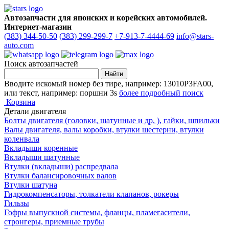
Автозапчасти для японских и корейских автомобилей.
Интернет-магазин
(383) 344-50-50
(383) 299-299-7
+7-913-7-4444-69
info@stars-
auto.com
Поиск автозапчастей
Вводите искомый номер без тире, например: 13010P3FA00,
или текст, например: поршни 3s
более подробный поиск
Корзина
Детали двигателя
Болты двигателя (головки, шатунные и др, ), гайки, шпильки
Валы двигателя, валы коробки, втулки шестерни, втулки
коленвала
Вкладыши коренные
Вкладыши шатунные
Втулки (вкладыши) распредвала
Втулки балансировочных валов
Втулки шатуна
Гидрокомпенсаторы, толкатели клапанов, рокеры
Гильзы
Гофры выпускной системы, фланцы, пламегасители,
стронгеры, приемные трубы