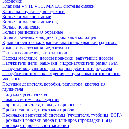
Звездочки
Клапаны VVTi, VTC, MIVEC, системы смазки
Клапаны впускные, выпускные
Колпачки маслосъемные
Колпачки маслосъемные ор,
Кольца поршневые
Кольца резиновые О-образные
Кольца свечных колодцев, прокладки колодцев
Крышки бензобака, крышки клапанов, крышки радиатора,
крышки маслозаливные, заглушки
Направляющие втулки клапанов
Насосы масляные, насосы подкачки, вакуумные насосы
Натяжители цепи, башмаки, гидронатяжители ремня ГРМ
Патрубки воздушного фильтра, патрубки интеркуллера
Патрубки системы охлаждения, сапуна, шланги топливные,
масляные
Подушки двигателя, коробки, редуктора, крепления
глушителя
Полукольца коленвала
Помпы системы охлаждения
Поршни двигателя, пальцы поршневые
Пробки сливные, прокладки пробок
Прокладки выпускной системы (глушителя, турбины, EGR)
Прокладки головки блока цилиндров (прокладки ГБЦ)
Прокладки дроссельной заслонки