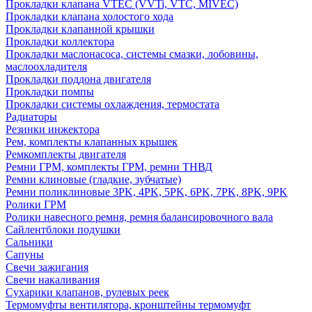
Прокладки клапана VTEC (VVTi, VTC, MIVEC)
Прокладки клапана холостого хода
Прокладки клапанной крышки
Прокладки коллектора
Прокладки маслонасоса, системы смазки, лобовины,
маслоохладителя
Прокладки поддона двигателя
Прокладки помпы
Прокладки системы охлаждения, термостата
Радиаторы
Резинки инжектора
Рем, комплекты клапанных крышек
Ремкомплекты двигателя
Ремни ГРМ, комплекты ГРМ, ремни ТНВД
Ремни клиновые (гладкие, зубчатые)
Ремни поликлиновые 3PK, 4PK, 5PK, 6PK, 7PK, 8PK, 9PK
Ролики ГРМ
Ролики навесного ремня, ремня балансировочного вала
Сайлентблоки подушки
Сальники
Сапуны
Свечи зажигания
Свечи накаливания
Сухарики клапанов, рулевых реек
Термомуфты вентилятора, кронштейны термомуфт