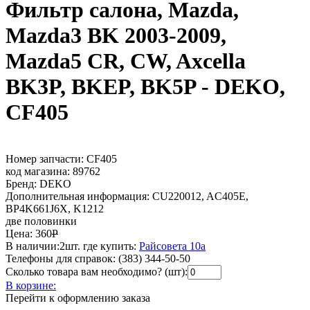
Фильтр салона, Mazda,
Mazda3 BK 2003-2009,
Mazda5 CR, CW, Axcella
BK3P, BKEP, BK5P - DEKO,
CF405
Номер запчасти:
CF405
код магазина:
89762
Бренд:
DEKO
Дополнительная информация:
CU220012, AC405E,
BP4K661J6X, K1212
две половинки
Цена:
360
Р
В наличии:
2шт.
где купить:
Райсовета 10а
Телефоны для справок:
(383) 344-50-50
Сколько товара вам необходимо? (шт):
В корзине:
Перейти к оформлению заказа