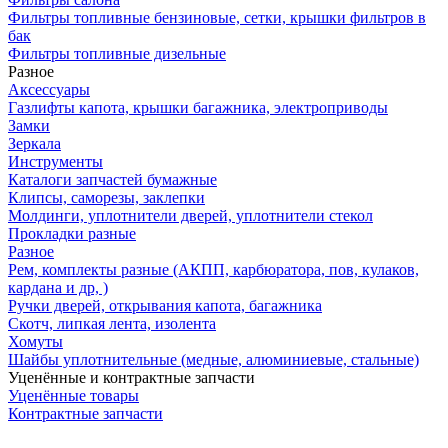
Фильтры топливные бензиновые, сетки, крышки фильтров в
бак
Фильтры топливные дизельные
Разное
Аксесcуары
Газлифты капота, крышки багажника, электроприводы
Замки
Зеркала
Инструменты
Каталоги запчастей бумажные
Клипсы, саморезы, заклепки
Молдинги, уплотнители дверей, уплотнители стекол
Прокладки разные
Разное
Рем, комплекты разные (АКПП, карбюратора, пов, кулаков,
кардана и др, )
Ручки дверей, открывания капота, багажника
Скотч, липкая лента, изолента
Хомуты
Шайбы уплотнительные (медные, алюминиевые, стальные)
Уценённые и контрактные запчасти
Уценённые товары
Контрактные запчасти