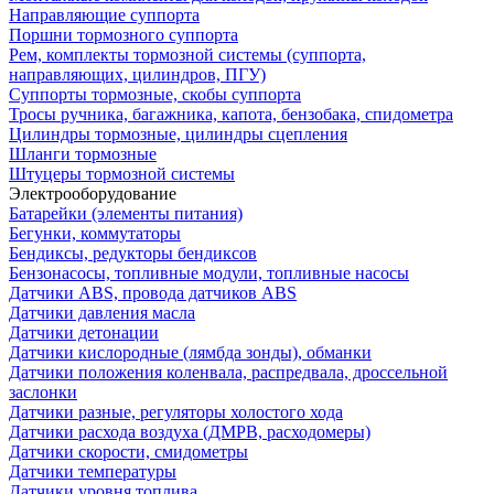
Направляющие суппорта
Поршни тормозного суппорта
Рем, комплекты тормозной системы (суппорта,
направляющих, цилиндров, ПГУ)
Суппорты тормозные, скобы суппорта
Тросы ручника, багажника, капота, бензобака, спидометра
Цилиндры тормозные, цилиндры сцепления
Шланги тормозные
Штуцеры тормозной системы
Электрооборудование
Батарейки (элементы питания)
Бегунки, коммутаторы
Бендиксы, редукторы бендиксов
Бензонасосы, топливные модули, топливные насосы
Датчики ABS, провода датчиков ABS
Датчики давления масла
Датчики детонации
Датчики кислородные (лямбда зонды), обманки
Датчики положения коленвала, распредвала, дроссельной
заслонки
Датчики разные, регуляторы холостого хода
Датчики расхода воздуха (ДМРВ, расходомеры)
Датчики скорости, смидометры
Датчики температуры
Датчики уровня топлива