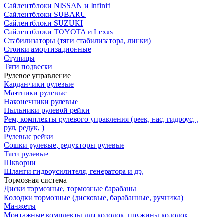
Сайлентблоки NISSAN и Infiniti
Сайлентблоки SUBARU
Сайлентблоки SUZUKI
Сайлентблоки TOYOTA и Lexus
Стабилизаторы (тяги стабилизатора, линки)
Стойки амортизационные
Ступицы
Тяги подвески
Рулевое управление
Карданчики рулевые
Маятники рулевые
Наконечники рулевые
Пыльники рулевой рейки
Рем, комплекты рулевого управления (реек, нас, гидроус, ,
рул, редук, )
Рулевые рейки
Сошки рулевые, редукторы рулевые
Тяги рулевые
Шкворни
Шланги гидроусилителя, генератора и др,
Тормозная система
Диски тормозные, тормозные барабаны
Колодки тормозные (дисковые, барабанные, ручника)
Манжеты
Монтажные комплекты для колодок, пружины колодок