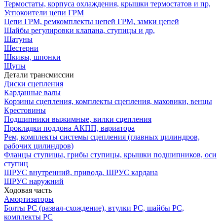
Термостаты, корпуса охлаждения, крышки термостатов и пр,
Успокоители цепи ГРМ
Цепи ГРМ, ремкомплекты цепей ГРМ, замки цепей
Шайбы регулировки клапана, ступицы и др,
Шатуны
Шестерни
Шкивы, шпонки
Щупы
Детали трансмиссии
Диски сцепления
Карданные валы
Корзины сцепления, комплекты сцепления, маховики, венцы
Крестовины
Подшипники выжимные, вилки сцепления
Прокладки поддона АКПП, вариатора
Рем, комплекты системы сцепления (главных цилиндров,
рабочих цилиндров)
Фланцы ступицы, грибы ступицы, крышки подшипников, оси
ступиц
ШРУС внутренний, привода, ШРУС кардана
ШРУС наружний
Ходовая часть
Амортизаторы
Болты РС (развал-схождение), втулки РС, шайбы РС,
комплекты РС