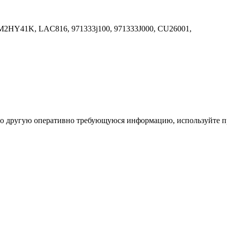
M2HY41K, LAC816, 971333j100, 971333J000, CU26001,
ибо другую оперативно требующуюся информацию, используйте п