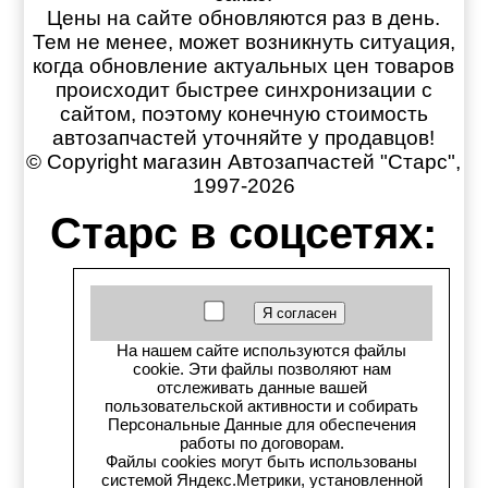
Цены на сайте обновляются раз в день.
Тем не менее, может возникнуть ситуация,
когда обновление актуальных цен товаров
происходит быстрее синхронизации с
сайтом, поэтому конечную стоимость
автозапчастей уточняйте у продавцов!
© Copyright магазин Автозапчастей "Старс",
1997-2026
Старс в соцсетях:
Старс вКонтакте
Старс в YouTube
На нашем сайте используются файлы
cookie. Эти файлы позволяют нам
Телеграм-канал
отслеживать данные вашей
пользовательской активности и собирать
Старс на Drom.ru
Персональные Данные для обеспечения
работы по договорам.
Файлы cookies могут быть использованы
Старс в auto.ru
системой Яндекс.Метрики, установленной