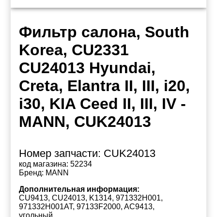
Фильтр салона, South
Korea, CU2331
CU24013 Hyundai,
Creta, Elantra II, III, i20,
i30, KIA Ceed II, III, IV -
MANN, CUK24013
Номер запчасти:
CUK24013
код магазина:
52234
Бренд:
MANN
Дополнительная информация:
CU9413, CU24013, K1314, 971332H001,
971332H001AT, 97133F2000, AC9413,
угольный