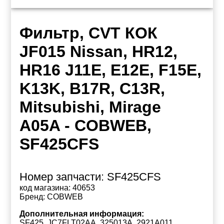
Фильтр, CVT КОК
JF015 Nissan, HR12,
HR16 J11E, E12E, F15E,
K13K, B17R, C13R,
Mitsubishi, Mirage
A05A - COBWEB,
SF425CFS
Номер запчасти:
SF425CFS
код магазина:
40653
Бренд:
COBWEB
Дополнительная информация:
SF425, JC7FLT02AA, 325013A, 2921A011,