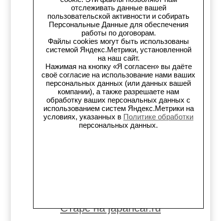
отслеживать данные вашей
Телеграм-канал
пользовательской активности и собирать
Персональные Данные для обеспечения
Старс на Drom.ru
работы по договорам.
Файлы cookies могут быть использованы
системой Яндекс.Метрики, установленной
Старс в auto.ru
на наш сайт.
Нажимая на кнопку «Я согласен» вы даёте
своё согласие на использование нами ваших
Старс в картах Яндекс
персональных данных (или данных вашей
компании), а также разрешаете нам
Старс в картах 2ГИС
обработку ваших персональных данных с
использованием систем Яндекс.Метрики на
условиях, указанных в
Политике обработки
Старс на Avito.ru
персональных данных.
Старс на Drive2
Старс на Flamp
Старс на Carmont.ru
Старс на japancar.ru