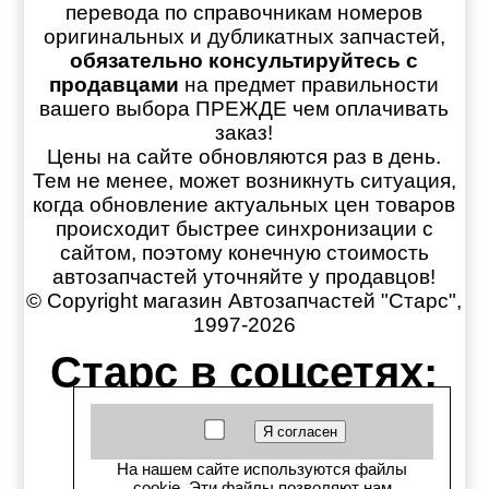
перевода по справочникам номеров
оригинальных и дубликатных запчастей,
обязательно консультируйтесь с
продавцами
на предмет правильности
вашего выбора ПРЕЖДЕ чем оплачивать
заказ!
Цены на сайте обновляются раз в день.
Тем не менее, может возникнуть ситуация,
когда обновление актуальных цен товаров
происходит быстрее синхронизации с
сайтом, поэтому конечную стоимость
автозапчастей уточняйте у продавцов!
© Copyright магазин Автозапчастей "Старс",
1997-2026
Старс в соцсетях:
Старс вКонтакте
Старс в YouTube
На нашем сайте используются файлы
cookie. Эти файлы позволяют нам