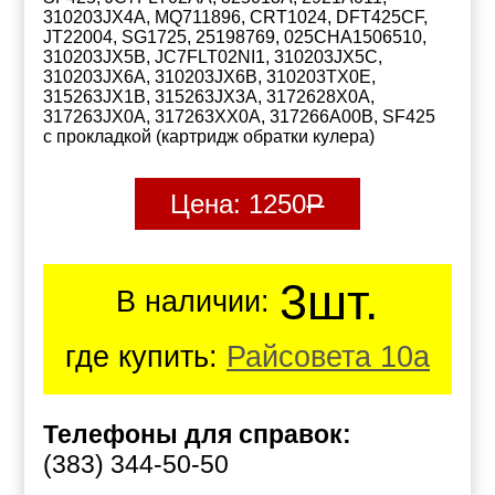
310203JX4A, MQ711896, CRT1024, DFT425CF,
JT22004, SG1725, 25198769, 025CHA1506510,
310203JX5B, JC7FLT02NI1, 310203JX5C,
310203JX6A, 310203JX6B, 310203TX0E,
315263JX1B, 315263JX3A, 3172628X0A,
317263JX0A, 317263XX0A, 317266A00B, SF425
с прокладкой (картридж обратки кулера)
Цена:
1250
Р
3шт.
В наличии:
где купить:
Райсовета 10а
Телефоны для справок:
(383) 344-50-50