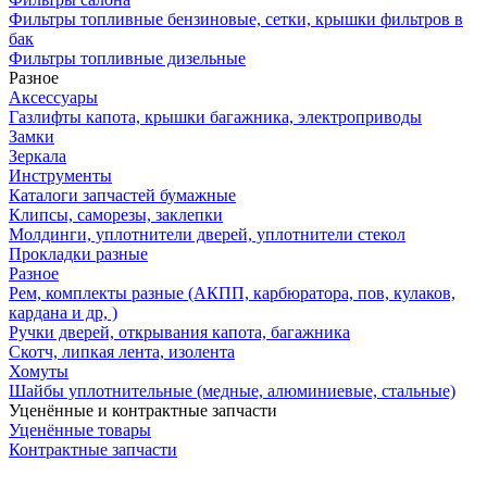
Фильтры топливные бензиновые, сетки, крышки фильтров в
бак
Фильтры топливные дизельные
Разное
Аксесcуары
Газлифты капота, крышки багажника, электроприводы
Замки
Зеркала
Инструменты
Каталоги запчастей бумажные
Клипсы, саморезы, заклепки
Молдинги, уплотнители дверей, уплотнители стекол
Прокладки разные
Разное
Рем, комплекты разные (АКПП, карбюратора, пов, кулаков,
кардана и др, )
Ручки дверей, открывания капота, багажника
Скотч, липкая лента, изолента
Хомуты
Шайбы уплотнительные (медные, алюминиевые, стальные)
Уценённые и контрактные запчасти
Уценённые товары
Контрактные запчасти