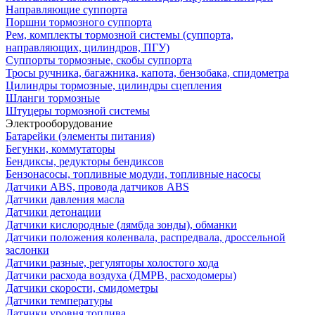
Направляющие суппорта
Поршни тормозного суппорта
Рем, комплекты тормозной системы (суппорта,
направляющих, цилиндров, ПГУ)
Суппорты тормозные, скобы суппорта
Тросы ручника, багажника, капота, бензобака, спидометра
Цилиндры тормозные, цилиндры сцепления
Шланги тормозные
Штуцеры тормозной системы
Электрооборудование
Батарейки (элементы питания)
Бегунки, коммутаторы
Бендиксы, редукторы бендиксов
Бензонасосы, топливные модули, топливные насосы
Датчики ABS, провода датчиков ABS
Датчики давления масла
Датчики детонации
Датчики кислородные (лямбда зонды), обманки
Датчики положения коленвала, распредвала, дроссельной
заслонки
Датчики разные, регуляторы холостого хода
Датчики расхода воздуха (ДМРВ, расходомеры)
Датчики скорости, смидометры
Датчики температуры
Датчики уровня топлива