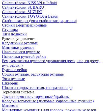
Сайлентблоки NISSAN и Infiniti
Сайлентблоки SUBARU
Сайлентблоки SUZUKI
Сайлентблоки TOYOTA и Lexus
Стабилизаторы (тяги стабилизатора, линки)
Стойки амортизационные
Ступицы
Тяги подвески
Рулевое управление
Карданчики рулевые
Маятники рулевые
Наконечники рулевые
Пыльники рулевой рейки
Рем, комплекты рулевого управления (реек, нас, гидроус, ,
рул, редук, )
Рулевые рейки
Сошки рулевые, редукторы рулевые
Тяги рулевые
Шкворни
Шланги гидроусилителя, генератора и др,
Тормозная система
Диски тормозные, тормозные барабаны
Колодки тормозные (дисковые, барабанные, ручника)
Манжеты
Монтажные комплекты для колодок, пружины колодок