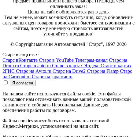
предмет правильности вашего выбора ПРЕЖДЕ чем
оплачивать заказ!
Цены на сайте обновляются раз в день.
Тем не менее, может возникнуть ситуация, когда обновление
актуальных цен товаров происходит быстрее синхронизации с
сайтом, поэтому конечную стоимость автозапчастей
уточняйте у продавцов!
© Copyright магазин Автозапчастей "Старс", 1997-2026
Старс в соцсетях:
Старс вКонтакте
Старс в YouTube
Телеграм-канал
Старс на
Drom.ru
Старс в auto.ru
Старс в картах Яндекс
Старс в картах
2ГИС
Старс на Avito.ru
Старс на Drive2
Старс на Flamp
Старс
на Carmont.ru
Старс на japancar.ru
На нашем сайте используются файлы cookie. Эти файлы
позволяют нам отслеживать данные вашей пользовательской
активности и собирать Персональные Данные для
обеспечения работы по договорам.
Файлы cookies могут быть использованы системой
Яндекс.Метрики, установленной на наш сайт.
Нажимая на кнопку «Я согласен» вы даёте своё согласие на