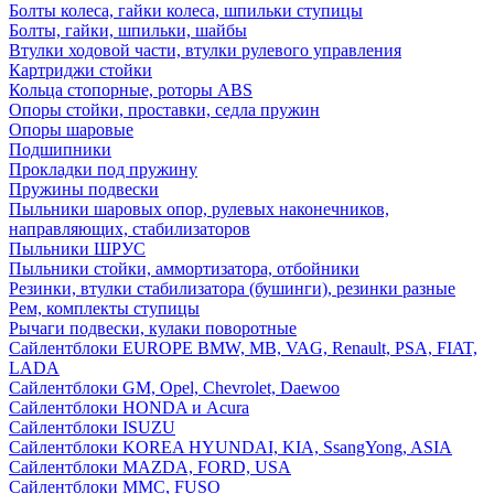
Болты колеса, гайки колеса, шпильки ступицы
Болты, гайки, шпильки, шайбы
Втулки ходовой части, втулки рулевого управления
Картриджи стойки
Кольца стопорные, роторы ABS
Опоры стойки, проставки, седла пружин
Опоры шаровые
Подшипники
Прокладки под пружину
Пружины подвески
Пыльники шаровых опор, рулевых наконечников,
направляющих, стабилизаторов
Пыльники ШРУС
Пыльники стойки, аммортизатора, отбойники
Резинки, втулки стабилизатора (бушинги), резинки разные
Рем, комплекты ступицы
Рычаги подвески, кулаки поворотные
Сайлентблоки EUROPE BMW, MB, VAG, Renault, PSA, FIAT,
LADA
Сайлентблоки GM, Opel, Chevrolet, Daewoo
Сайлентблоки HONDA и Acura
Сайлентблоки ISUZU
Сайлентблоки KOREA HYUNDAI, KIA, SsangYong, ASIA
Сайлентблоки MAZDA, FORD, USA
Сайлентблоки MMC, FUSO