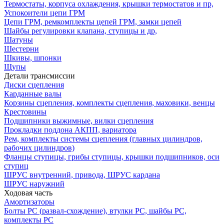
Термостаты, корпуса охлаждения, крышки термостатов и пр,
Успокоители цепи ГРМ
Цепи ГРМ, ремкомплекты цепей ГРМ, замки цепей
Шайбы регулировки клапана, ступицы и др,
Шатуны
Шестерни
Шкивы, шпонки
Щупы
Детали трансмиссии
Диски сцепления
Карданные валы
Корзины сцепления, комплекты сцепления, маховики, венцы
Крестовины
Подшипники выжимные, вилки сцепления
Прокладки поддона АКПП, вариатора
Рем, комплекты системы сцепления (главных цилиндров,
рабочих цилиндров)
Фланцы ступицы, грибы ступицы, крышки подшипников, оси
ступиц
ШРУС внутренний, привода, ШРУС кардана
ШРУС наружний
Ходовая часть
Амортизаторы
Болты РС (развал-схождение), втулки РС, шайбы РС,
комплекты РС