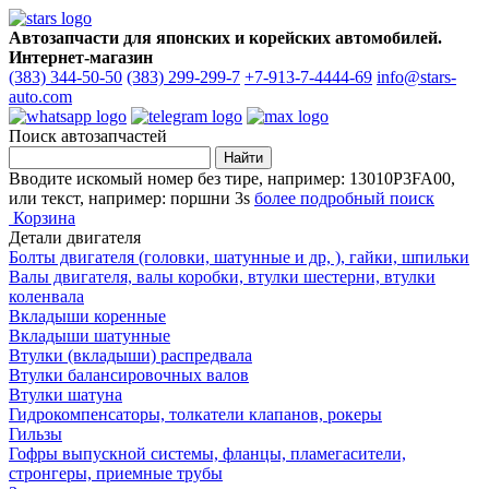
Автозапчасти для японских и корейских автомобилей.
Интернет-магазин
(383) 344-50-50
(383) 299-299-7
+7-913-7-4444-69
info@stars-
auto.com
Поиск автозапчастей
Вводите искомый номер без тире, например: 13010P3FA00,
или текст, например: поршни 3s
более подробный поиск
Корзина
Детали двигателя
Болты двигателя (головки, шатунные и др, ), гайки, шпильки
Валы двигателя, валы коробки, втулки шестерни, втулки
коленвала
Вкладыши коренные
Вкладыши шатунные
Втулки (вкладыши) распредвала
Втулки балансировочных валов
Втулки шатуна
Гидрокомпенсаторы, толкатели клапанов, рокеры
Гильзы
Гофры выпускной системы, фланцы, пламегасители,
стронгеры, приемные трубы