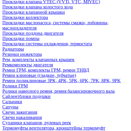
Прокладки клапана VTEC (VVTi, VTC, MIVEC)
Прокладки клапана холостого хода
Прокладки клапанной крышки
Прокладки коллектора
Прокладки маслонасоса, системы смазки, лобовины,
маслоохладителя
Прокладки поддона двигателя
Прокладки помпы
Прокладки системы охлаждения, термостата
Радиаторы
Резинки инжектора
Рем, комплекты клапанных крышек
Ремкомплекты двигателя
Ремни ГРМ, комплекты ГРМ, ремни ТНВД
Ремни клиновые (гладкие, зубчатые)
Ремни поликлиновые 3PK, 4PK, 5PK, 6PK, 7PK, 8PK, 9PK
Ролики ГРМ
Ролики навесного ремня, ремня балансировочного вала
Сайлентблоки подушки
Сальники
Сапуны
Свечи зажигания
Свечи накаливания
Сухарики клапанов, рулевых реек
Термомуфты вентилятора, кронштейны термомуфт