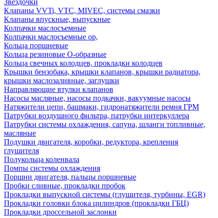
Звездочки
Клапаны VVTi, VTC, MIVEC, системы смазки
Клапаны впускные, выпускные
Колпачки маслосъемные
Колпачки маслосъемные ор,
Кольца поршневые
Кольца резиновые О-образные
Кольца свечных колодцев, прокладки колодцев
Крышки бензобака, крышки клапанов, крышки радиатора,
крышки маслозаливные, заглушки
Направляющие втулки клапанов
Насосы масляные, насосы подкачки, вакуумные насосы
Натяжители цепи, башмаки, гидронатяжители ремня ГРМ
Патрубки воздушного фильтра, патрубки интеркуллера
Патрубки системы охлаждения, сапуна, шланги топливные,
масляные
Подушки двигателя, коробки, редуктора, крепления
глушителя
Полукольца коленвала
Помпы системы охлаждения
Поршни двигателя, пальцы поршневые
Пробки сливные, прокладки пробок
Прокладки выпускной системы (глушителя, турбины, EGR)
Прокладки головки блока цилиндров (прокладки ГБЦ)
Прокладки дроссельной заслонки