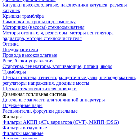
Катушки высоковольтные, наконечники катушек, разъевы
катушек
Крышки трамблёра
Лампочки, патроны под лампочку
Моторчики (насосы) стеклоомывателя
Моторы отопителя, резисторы, моторы вентилятора
радиатора, моторы стеклоочистителя
Оптика
Предохранители
Провода высоковольтные
Реле, блоки управления
Стартеры, генераторы, втягивающие, пятаки, якоря
Трамблеры
Щетки стартера, генератора, щеточные узлы, щеткодержатели,
регуляторы напряжения, диодные мосты
Щетки стеклоочистителя, поводки
Дизельная топливная система
Дизельные запчасти для топливной аппаратуры
Плунжерные пары
Распылители, форсунки дизельные
Фильтры
Фильтры АКПП (AT), вариатора (CVT), МКПП (DSG)
Фильтры воздушные
Фильтры масляные
Фильтры салона