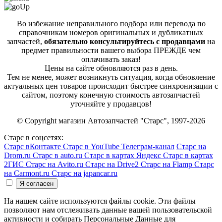
Во избежание неправильного подбора или перевода по
справочникам номеров оригинальных и дубликатных
запчастей,
обязательно консультируйтесь с продавцами
на
предмет правильности вашего выбора ПРЕЖДЕ чем
оплачивать заказ!
Цены на сайте обновляются раз в день.
Тем не менее, может возникнуть ситуация, когда обновление
актуальных цен товаров происходит быстрее синхронизации с
сайтом, поэтому конечную стоимость автозапчастей
уточняйте у продавцов!
© Copyright магазин Автозапчастей "Старс", 1997-2026
Старс в соцсетях:
Старс вКонтакте
Старс в YouTube
Телеграм-канал
Старс на
Drom.ru
Старс в auto.ru
Старс в картах Яндекс
Старс в картах
2ГИС
Старс на Avito.ru
Старс на Drive2
Старс на Flamp
Старс
на Carmont.ru
Старс на japancar.ru
На нашем сайте используются файлы cookie. Эти файлы
позволяют нам отслеживать данные вашей пользовательской
активности и собирать Персональные Данные для