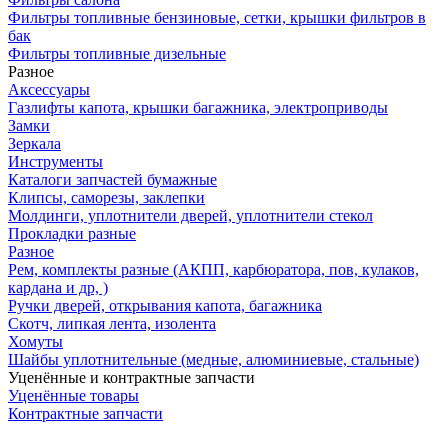
Фильтры топливные бензиновые, сетки, крышки фильтров в
бак
Фильтры топливные дизельные
Разное
Аксесcуары
Газлифты капота, крышки багажника, электроприводы
Замки
Зеркала
Инструменты
Каталоги запчастей бумажные
Клипсы, саморезы, заклепки
Молдинги, уплотнители дверей, уплотнители стекол
Прокладки разные
Разное
Рем, комплекты разные (АКПП, карбюратора, пов, кулаков,
кардана и др, )
Ручки дверей, открывания капота, багажника
Скотч, липкая лента, изолента
Хомуты
Шайбы уплотнительные (медные, алюминиевые, стальные)
Уценённые и контрактные запчасти
Уценённые товары
Контрактные запчасти