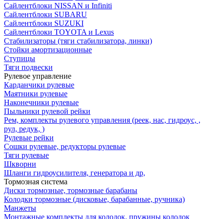
Сайлентблоки NISSAN и Infiniti
Сайлентблоки SUBARU
Сайлентблоки SUZUKI
Сайлентблоки TOYOTA и Lexus
Стабилизаторы (тяги стабилизатора, линки)
Стойки амортизационные
Ступицы
Тяги подвески
Рулевое управление
Карданчики рулевые
Маятники рулевые
Наконечники рулевые
Пыльники рулевой рейки
Рем, комплекты рулевого управления (реек, нас, гидроус, ,
рул, редук, )
Рулевые рейки
Сошки рулевые, редукторы рулевые
Тяги рулевые
Шкворни
Шланги гидроусилителя, генератора и др,
Тормозная система
Диски тормозные, тормозные барабаны
Колодки тормозные (дисковые, барабанные, ручника)
Манжеты
Монтажные комплекты для колодок, пружины колодок