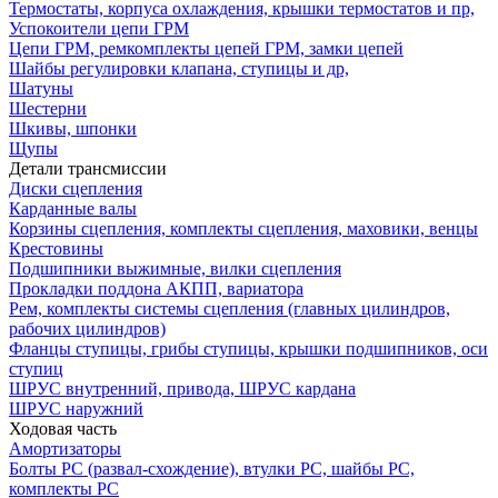
Термостаты, корпуса охлаждения, крышки термостатов и пр,
Успокоители цепи ГРМ
Цепи ГРМ, ремкомплекты цепей ГРМ, замки цепей
Шайбы регулировки клапана, ступицы и др,
Шатуны
Шестерни
Шкивы, шпонки
Щупы
Детали трансмиссии
Диски сцепления
Карданные валы
Корзины сцепления, комплекты сцепления, маховики, венцы
Крестовины
Подшипники выжимные, вилки сцепления
Прокладки поддона АКПП, вариатора
Рем, комплекты системы сцепления (главных цилиндров,
рабочих цилиндров)
Фланцы ступицы, грибы ступицы, крышки подшипников, оси
ступиц
ШРУС внутренний, привода, ШРУС кардана
ШРУС наружний
Ходовая часть
Амортизаторы
Болты РС (развал-схождение), втулки РС, шайбы РС,
комплекты РС