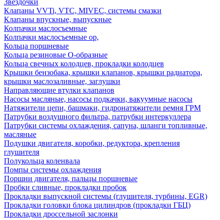
Звездочки
Клапаны VVTi, VTC, MIVEC, системы смазки
Клапаны впускные, выпускные
Колпачки маслосъемные
Колпачки маслосъемные ор,
Кольца поршневые
Кольца резиновые О-образные
Кольца свечных колодцев, прокладки колодцев
Крышки бензобака, крышки клапанов, крышки радиатора,
крышки маслозаливные, заглушки
Направляющие втулки клапанов
Насосы масляные, насосы подкачки, вакуумные насосы
Натяжители цепи, башмаки, гидронатяжители ремня ГРМ
Патрубки воздушного фильтра, патрубки интеркуллера
Патрубки системы охлаждения, сапуна, шланги топливные,
масляные
Подушки двигателя, коробки, редуктора, крепления
глушителя
Полукольца коленвала
Помпы системы охлаждения
Поршни двигателя, пальцы поршневые
Пробки сливные, прокладки пробок
Прокладки выпускной системы (глушителя, турбины, EGR)
Прокладки головки блока цилиндров (прокладки ГБЦ)
Прокладки дроссельной заслонки