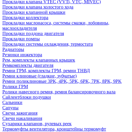
Прокладки клапана VTEC (VVTi, VTC, MIVEC)
Прокладки клапана холостого хода
Прокладки клапанной крышки
Прокладки коллектора
Прокладки маслонасоса, системы смазки, лобовины,
маслоохладителя
Прокладки поддона двигателя
Прокладки помпы
Прокладки системы охлаждения, термостата
Радиаторы
Резинки инжектора
Рем, комплекты клапанных крышек
Ремкомплекты двигателя
Ремни ГРМ, комплекты ГРМ, ремни ТНВД
Ремни клиновые (гладкие, зубчатые)
Ремни поликлиновые 3PK, 4PK, 5PK, 6PK, 7PK, 8PK, 9PK
Ролики ГРМ
Ролики навесного ремня, ремня балансировочного вала
Сайлентблоки подушки
Сальники
Сапуны
Свечи зажигания
Свечи накаливания
Сухарики клапанов, рулевых реек
Термомуфты вентилятора, кронштейны термомуфт