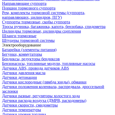
Направляющие суппорта
Поршни тормозного суппорта
Рем, комплекты тормозной системы (суппорта,
направляющих, цилиндров, ПГУ)
Суппорты тормозные, скобы суппорта
Тросы ручника, багажника, капота, бензобака, спидометра
Цилиндры тормозные, цилиндры сцепления
Шланги тормозные
Штуцеры тормозной системы
Электрооборудование
Батарейки (элементы питания)
Бегунки, коммутаторы
Бендиксы, редукторы бендиксов
Бензонасосы, топливные модули, топливные насосы
Датчики ABS, провода датчиков ABS
Датчики давления масла
Датчики детонации
Датчики кислородные (лямбда зонды), обманки
Датчики положения коленвала, распредвала, дроссельной
заслонки
Датчики разные, регуляторы холостого хода
Датчики расхода воздуха (ДМРВ, расходомеры)
Датчики скорости, смидометры
Датчики температуры
Датчики уровня топлива