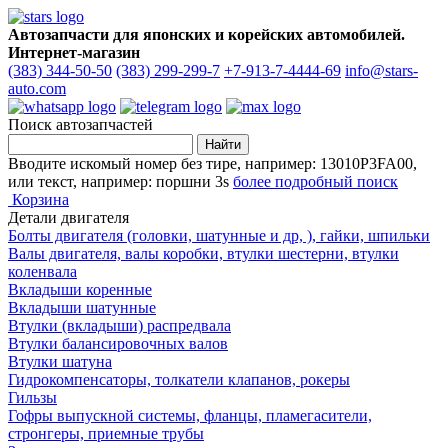
Автозапчасти для японских и корейских автомобилей.
Интернет-магазин
(383) 344-50-50
(383) 299-299-7
+7-913-7-4444-69
info@stars-
auto.com
Поиск автозапчастей
Вводите искомый номер без тире, например: 13010P3FA00,
или текст, например: поршни 3s
более подробный поиск
Корзина
Детали двигателя
Болты двигателя (головки, шатунные и др, ), гайки, шпильки
Валы двигателя, валы коробки, втулки шестерни, втулки
коленвала
Вкладыши коренные
Вкладыши шатунные
Втулки (вкладыши) распредвала
Втулки балансировочных валов
Втулки шатуна
Гидрокомпенсаторы, толкатели клапанов, рокеры
Гильзы
Гофры выпускной системы, фланцы, пламегасители,
стронгеры, приемные трубы