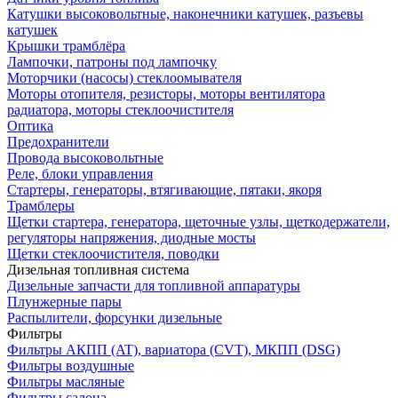
Катушки высоковольтные, наконечники катушек, разъевы
катушек
Крышки трамблёра
Лампочки, патроны под лампочку
Моторчики (насосы) стеклоомывателя
Моторы отопителя, резисторы, моторы вентилятора
радиатора, моторы стеклоочистителя
Оптика
Предохранители
Провода высоковольтные
Реле, блоки управления
Стартеры, генераторы, втягивающие, пятаки, якоря
Трамблеры
Щетки стартера, генератора, щеточные узлы, щеткодержатели,
регуляторы напряжения, диодные мосты
Щетки стеклоочистителя, поводки
Дизельная топливная система
Дизельные запчасти для топливной аппаратуры
Плунжерные пары
Распылители, форсунки дизельные
Фильтры
Фильтры АКПП (AT), вариатора (CVT), МКПП (DSG)
Фильтры воздушные
Фильтры масляные
Фильтры салона