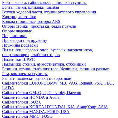
Болты колеса, гайки колеса, шпильки ступицы
Болты, гайки, шпильки, шайбы
Втулки ходовой части, втулки рулевого управления
Картриджи стойки
Кольца стопорные, роторы ABS
Опоры стойки, проставки, седла пружин
Опоры шаровые
Подшипники
Прокладки под пружину
Пружины подвески
Пыльники шаровых опор, рулевых наконечников,
направляющих, стабилизаторов
Пыльники ШРУС
Пыльники стойки, аммортизатора, отбойники
Резинки, втулки стабилизатора (бушинги), резинки разные
Рем, комплекты ступицы
Рычаги подвески, кулаки поворотные
Сайлентблоки EUROPE BMW, MB, VAG, Renault, PSA, FIAT,
LADA
Сайлентблоки GM, Opel, Chevrolet, Daewoo
Сайлентблоки HONDA и Acura
Сайлентблоки ISUZU
Сайлентблоки KOREA HYUNDAI, KIA, SsangYong, ASIA
Сайлентблоки MAZDA, FORD, USA
Сайлентблоки MMC, FUSO