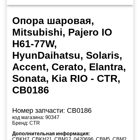
Опора шаровая,
Mitsubishi, Pajero IO
H61-77W,
HyunDaihatsu, Solaris,
Accent, Cerato, Elantra,
Sonata, Kia RIO - CTR,
CB0186
Номер запчасти:
CB0186
код магазина:
90347
Бренд:
CTR
Дополнительная информация:
CBKH7, CBKH21, CBM12, 0420696, CBM5, CBM2,