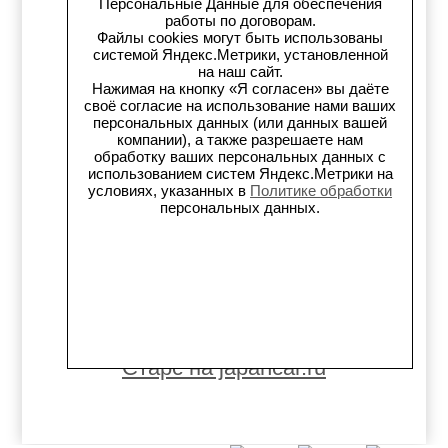
Персональные Данные для обеспечения
Старс на Drom.ru
работы по договорам.
Файлы cookies могут быть использованы
системой Яндекс.Метрики, установленной
Старс в auto.ru
на наш сайт.
Нажимая на кнопку «Я согласен» вы даёте
Старс в картах Яндекс
своё согласие на использование нами ваших
персональных данных (или данных вашей
компании), а также разрешаете нам
Старс в картах 2ГИС
обработку ваших персональных данных с
использованием систем Яндекс.Метрики на
Старс на Avito.ru
условиях, указанных в
Политике обработки
персональных данных.
Старс на Drive2
Старс на Flamp
Старс на Carmont.ru
Старс на japancar.ru