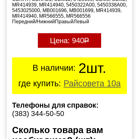
MR414939, MR414940, 5450322A00, 5450338A00,
5453025000, MB001696, MB001699, MR414939,
MR414940, MR566555, MR566556
Передний/НижнийПравыйЛевый
Цена:
940
Р
2шт.
В наличии:
где купить:
Райсовета 10а
Телефоны для справок:
(383) 344-50-50
Сколько товара вам