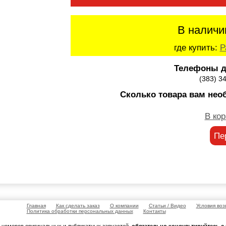
В наличи
где купить:
Р
Телефоны д
(383) 3
Сколько товара вам нео
В кор
Пе
Главная
Как сделать заказ
О компании
Статьи / Видео
Условия воз
Политика обработки персональных данных
Контакты
м номеров оригинальных и дубликатных запчастей,
обязательно консультируйтесь 