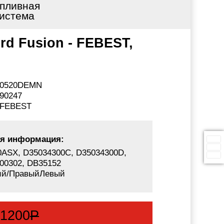
пливная
истема
rd Fusion - FEBEST,
0520DEMN
90247
FEBEST
я информация:
10ASX, D35034300C, D35034300D,
00302, DB35152
ий/ПравыйЛевый
:
1200
Р