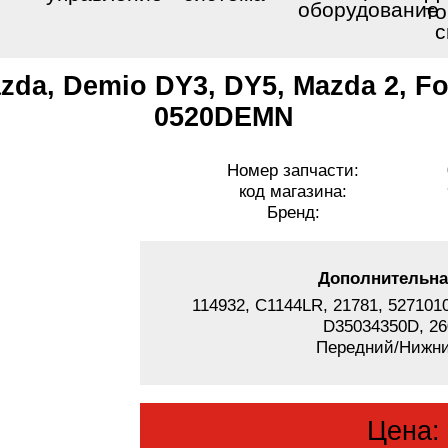
оборудование
то
с
da, Demio DY3, DY5, Mazda 2, Fo
0520DEMN
Номер запчасти:
код магазина:
Бренд:
Дополнительна
114932, C1144LR, 21781, 52710
D35034350D, 26
Передний/Нижн
Цена