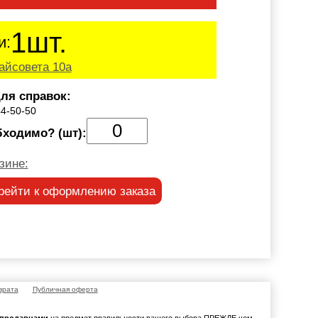
1шт.
и:
айсовета 10а
ля справок:
44-50-50
бходимо? (шт):
зине:
рейти к оформлению заказа
врата
Публичная оферта
с продавцами
на предмет правильности вашего выбора ПРЕЖДЕ чем