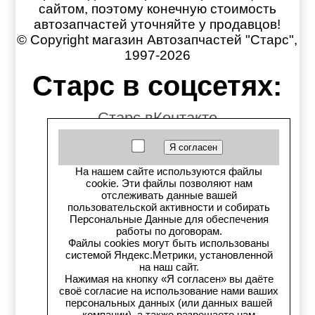
сайтом, поэтому конечную стоимость
автозапчастей уточняйте у продавцов!
© Copyright магазин Автозапчастей "Старс",
1997-2026
Старс в соцсетях:
Старс вКонтакте
Старс в YouTube
На нашем сайте используются файлы
Телеграм-канал
cookie. Эти файлы позволяют нам
отслеживать данные вашей
пользовательской активности и собирать
Старс на Drom.ru
Персональные Данные для обеспечения
работы по договорам.
Старс в auto.ru
Файлы cookies могут быть использованы
системой Яндекс.Метрики, установленной
на наш сайт.
Старс в картах Яндекс
Нажимая на кнопку «Я согласен» вы даёте
своё согласие на использование нами ваших
Старс в картах 2ГИС
персональных данных (или данных вашей
компании), а также разрешаете нам