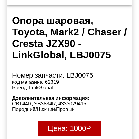
Опора шаровая,
Toyota, Mark2 / Chaser /
Cresta JZX90 -
LinkGlobal, LBJ0075
Номер запчасти:
LBJ0075
код магазина:
62319
Бренд:
LinkGlobal
Дополнительная информация:
CBT44R, SB3834R, 4333029415,
Передний/Нижний/Правый
Цена:
1000
Р