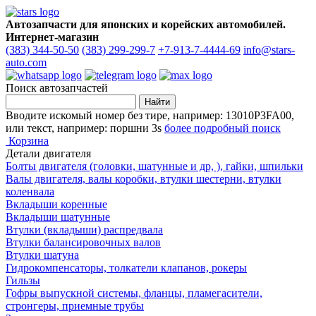
Автозапчасти для японских и корейских автомобилей.
Интернет-магазин
(383) 344-50-50
(383) 299-299-7
+7-913-7-4444-69
info@stars-
auto.com
Поиск автозапчастей
Вводите искомый номер без тире, например: 13010P3FA00,
или текст, например: поршни 3s
более подробный поиск
Корзина
Детали двигателя
Болты двигателя (головки, шатунные и др, ), гайки, шпильки
Валы двигателя, валы коробки, втулки шестерни, втулки
коленвала
Вкладыши коренные
Вкладыши шатунные
Втулки (вкладыши) распредвала
Втулки балансировочных валов
Втулки шатуна
Гидрокомпенсаторы, толкатели клапанов, рокеры
Гильзы
Гофры выпускной системы, фланцы, пламегасители,
стронгеры, приемные трубы