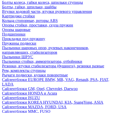
Болты колеса, гайки колеса, шпильки ступицы
Болты, гайки, шпильки, шайбы
Втулки ходовой части, втулки рулевого управления
Картриджи стойки
Кольца стопорные, роторы ABS
Опоры стойки, проставки, седла пружин
Опоры шаровые
Подшипники
Прокладки под пружину
Пружины подвески
Пыльники шаровых опор, рулевых наконечников,
направляющих, стабилизаторов
Пыльники ШРУС
Пыльники стойки, аммортизатора, отбойники
Резинки, втулки стабилизатора (бушинги), резинки разные
Рем, комплекты ступицы
Рычаги подвески, кулаки поворотные
Сайлентблоки EUROPE BMW, MB, VAG, Renault, PSA, FIAT,
LADA
Сайлентблоки GM, Opel, Chevrolet, Daewoo
Сайлентблоки HONDA и Acura
Сайлентблоки ISUZU
Сайлентблоки KOREA HYUNDAI, KIA, SsangYong, ASIA
Сайлентблоки MAZDA, FORD, USA
Сайлентблоки MMC, FUSO