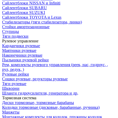
Сайлентблоки NISSAN и Infiniti
Сайлентблоки SUBARU
Сайлентблоки SUZUKI
Сайлентблоки TOYOTA и Lexus
Стабилизаторы (тяги стабилизатора, линки)
Стойки амортизационные
Ступицы
Тяги подвески
Рулевое управление
Карданчики рулевые
Маятники рулевые
Наконечники рулевые
Пыльники рулевой рейки
Рем, комплекты рулевого управления (реек, нас, гидроус, ,
рул, редук, )
Рулевые рейки
Сошки рулевые, редукторы рулевые
Тяги рулевые
Шкворни
Шланги гидроусилителя, генератора и др,
Тормозная система
Диски тормозные, тормозные барабаны
Колодки тормозные (дисковые, барабанные, ручника)
Манжеты
Монтажные комплекты для колодок, пружины колодок