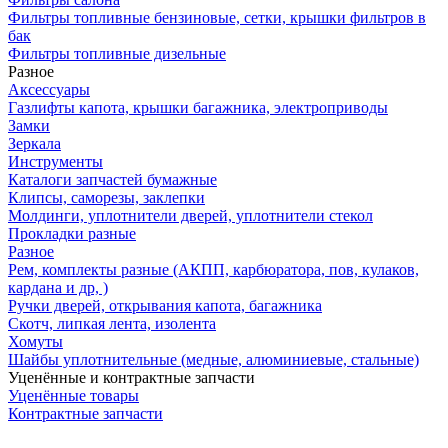
Фильтры топливные бензиновые, сетки, крышки фильтров в
бак
Фильтры топливные дизельные
Разное
Аксесcуары
Газлифты капота, крышки багажника, электроприводы
Замки
Зеркала
Инструменты
Каталоги запчастей бумажные
Клипсы, саморезы, заклепки
Молдинги, уплотнители дверей, уплотнители стекол
Прокладки разные
Разное
Рем, комплекты разные (АКПП, карбюратора, пов, кулаков,
кардана и др, )
Ручки дверей, открывания капота, багажника
Скотч, липкая лента, изолента
Хомуты
Шайбы уплотнительные (медные, алюминиевые, стальные)
Уценённые и контрактные запчасти
Уценённые товары
Контрактные запчасти