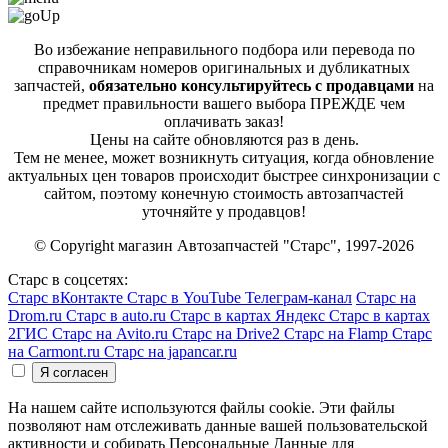
Во избежание неправильного подбора или перевода по
справочникам номеров оригинальных и дубликатных
запчастей,
обязательно консультируйтесь с продавцами
на
предмет правильности вашего выбора ПРЕЖДЕ чем
оплачивать заказ!
Цены на сайте обновляются раз в день.
Тем не менее, может возникнуть ситуация, когда обновление
актуальных цен товаров происходит быстрее синхронизации с
сайтом, поэтому конечную стоимость автозапчастей
уточняйте у продавцов!
© Copyright магазин Автозапчастей "Старс", 1997-2026
Старс в соцсетях:
Старс вКонтакте
Старс в YouTube
Телеграм-канал
Старс на
Drom.ru
Старс в auto.ru
Старс в картах Яндекс
Старс в картах
2ГИС
Старс на Avito.ru
Старс на Drive2
Старс на Flamp
Старс
на Carmont.ru
Старс на japancar.ru
На нашем сайте используются файлы cookie. Эти файлы
позволяют нам отслеживать данные вашей пользовательской
активности и собирать Персональные Данные для