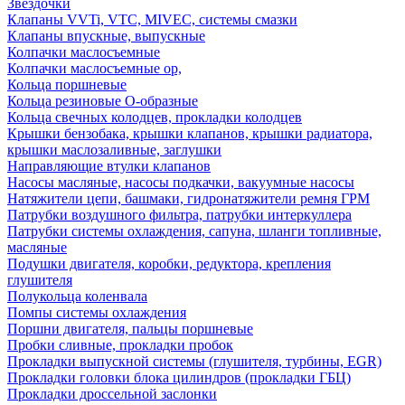
Звездочки
Клапаны VVTi, VTC, MIVEC, системы смазки
Клапаны впускные, выпускные
Колпачки маслосъемные
Колпачки маслосъемные ор,
Кольца поршневые
Кольца резиновые О-образные
Кольца свечных колодцев, прокладки колодцев
Крышки бензобака, крышки клапанов, крышки радиатора,
крышки маслозаливные, заглушки
Направляющие втулки клапанов
Насосы масляные, насосы подкачки, вакуумные насосы
Натяжители цепи, башмаки, гидронатяжители ремня ГРМ
Патрубки воздушного фильтра, патрубки интеркуллера
Патрубки системы охлаждения, сапуна, шланги топливные,
масляные
Подушки двигателя, коробки, редуктора, крепления
глушителя
Полукольца коленвала
Помпы системы охлаждения
Поршни двигателя, пальцы поршневые
Пробки сливные, прокладки пробок
Прокладки выпускной системы (глушителя, турбины, EGR)
Прокладки головки блока цилиндров (прокладки ГБЦ)
Прокладки дроссельной заслонки