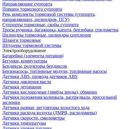
Направляющие суппорта
Поршни тормозного суппорта
Рем, комплекты тормозной системы (суппорта,
направляющих, цилиндров, ПГУ)
Суппорты тормозные, скобы суппорта
Тросы ручника, багажника, капота, бензобака, спидометра
Цилиндры тормозные, цилиндры сцепления
Шланги тормозные
Штуцеры тормозной системы
Электрооборудование
Батарейки (элементы питания)
Бегунки, коммутаторы
Бендиксы, редукторы бендиксов
Бензонасосы, топливные модули, топливные насосы
Датчики ABS, провода датчиков ABS
Датчики давления масла
Датчики детонации
Датчики кислородные (лямбда зонды), обманки
Датчики положения коленвала, распредвала, дроссельной
заслонки
Датчики разные, регуляторы холостого хода
Датчики расхода воздуха (ДМРВ, расходомеры)
Датчики скорости, смидометры
Датчики температуры
Датчики уровня топлива