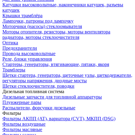
Катушки высоковольтные, наконечники катушек, разъевы
катушек
Крышки трамблёра
Лампочки, патроны под лампочку
Моторчики (насосы) стеклоомывателя
Моторы отопителя, резисторы, моторы вентилятора
радиатора, моторы стеклоочистителя
Оптика
Предохранители
Провода высоковольтные
Реле, блоки управления
Стартеры, генераторы, втягивающие, пятаки, якоря
Трамблеры
Щетки стартера, генератора, щеточные узлы, щеткодержатели,
регуляторы напряжения, диодные мосты
Щетки стеклоочистителя, поводки
Дизельная топливная система
Дизельные запчасти для топливной аппаратуры
Плунжерные пары
Распылители, форсунки дизельные
Фильтры
Фильтры АКПП (AT), вариатора (CVT), МКПП (DSG)
Фильтры воздушные
Фильтры масляные
Фильтры салона