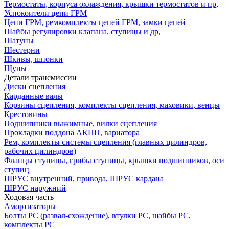
Термостаты, корпуса охлаждения, крышки термостатов и пр,
Успокоители цепи ГРМ
Цепи ГРМ, ремкомплекты цепей ГРМ, замки цепей
Шайбы регулировки клапана, ступицы и др,
Шатуны
Шестерни
Шкивы, шпонки
Щупы
Детали трансмиссии
Диски сцепления
Карданные валы
Корзины сцепления, комплекты сцепления, маховики, венцы
Крестовины
Подшипники выжимные, вилки сцепления
Прокладки поддона АКПП, вариатора
Рем, комплекты системы сцепления (главных цилиндров,
рабочих цилиндров)
Фланцы ступицы, грибы ступицы, крышки подшипников, оси
ступиц
ШРУС внутренний, привода, ШРУС кардана
ШРУС наружний
Ходовая часть
Амортизаторы
Болты РС (развал-схождение), втулки РС, шайбы РС,
комплекты РС