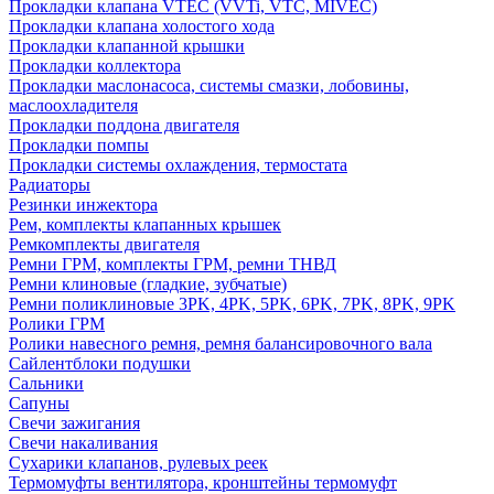
Прокладки клапана VTEC (VVTi, VTC, MIVEC)
Прокладки клапана холостого хода
Прокладки клапанной крышки
Прокладки коллектора
Прокладки маслонасоса, системы смазки, лобовины,
маслоохладителя
Прокладки поддона двигателя
Прокладки помпы
Прокладки системы охлаждения, термостата
Радиаторы
Резинки инжектора
Рем, комплекты клапанных крышек
Ремкомплекты двигателя
Ремни ГРМ, комплекты ГРМ, ремни ТНВД
Ремни клиновые (гладкие, зубчатые)
Ремни поликлиновые 3PK, 4PK, 5PK, 6PK, 7PK, 8PK, 9PK
Ролики ГРМ
Ролики навесного ремня, ремня балансировочного вала
Сайлентблоки подушки
Сальники
Сапуны
Свечи зажигания
Свечи накаливания
Сухарики клапанов, рулевых реек
Термомуфты вентилятора, кронштейны термомуфт