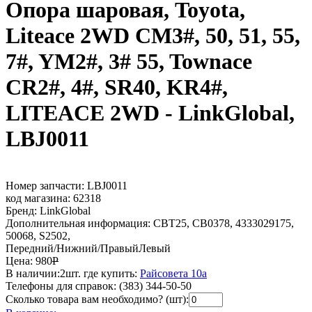
Опора шаровая, Toyota,
Liteace 2WD CM3#, 50, 51, 55,
7#, YM2#, 3# 55, Townace
CR2#, 4#, SR40, KR4#,
LITEACE 2WD - LinkGlobal,
LBJ0011
Номер запчасти:
LBJ0011
код магазина:
62318
Бренд:
LinkGlobal
Дополнительная информация:
CBT25, CB0378, 4333029175,
50068, S2502,
Передний/Нижний/ПравыйЛевый
Цена:
980
Р
В наличии:
2шт.
где купить:
Райсовета 10а
Телефоны для справок:
(383) 344-50-50
Сколько товара вам необходимо? (шт):