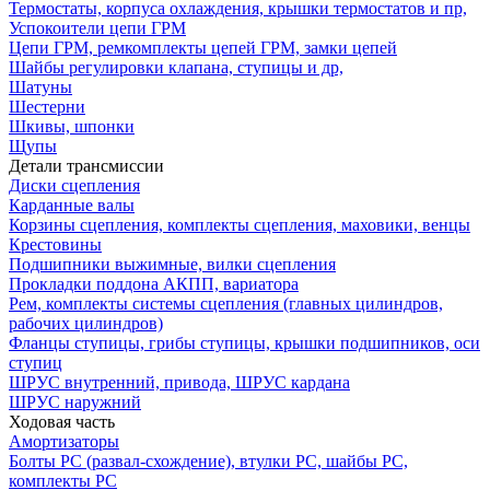
Термостаты, корпуса охлаждения, крышки термостатов и пр,
Успокоители цепи ГРМ
Цепи ГРМ, ремкомплекты цепей ГРМ, замки цепей
Шайбы регулировки клапана, ступицы и др,
Шатуны
Шестерни
Шкивы, шпонки
Щупы
Детали трансмиссии
Диски сцепления
Карданные валы
Корзины сцепления, комплекты сцепления, маховики, венцы
Крестовины
Подшипники выжимные, вилки сцепления
Прокладки поддона АКПП, вариатора
Рем, комплекты системы сцепления (главных цилиндров,
рабочих цилиндров)
Фланцы ступицы, грибы ступицы, крышки подшипников, оси
ступиц
ШРУС внутренний, привода, ШРУС кардана
ШРУС наружний
Ходовая часть
Амортизаторы
Болты РС (развал-схождение), втулки РС, шайбы РС,
комплекты РС