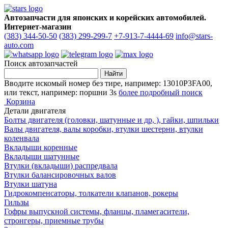
Автозапчасти для японских и корейских автомобилей.
Интернет-магазин
(383) 344-50-50
(383) 299-299-7
+7-913-7-4444-69
info@stars-
auto.com
Поиск автозапчастей
Вводите искомый номер без тире, например: 13010P3FA00,
или текст, например: поршни 3s
более подробный поиск
Корзина
Детали двигателя
Болты двигателя (головки, шатунные и др, ), гайки, шпильки
Валы двигателя, валы коробки, втулки шестерни, втулки
коленвала
Вкладыши коренные
Вкладыши шатунные
Втулки (вкладыши) распредвала
Втулки балансировочных валов
Втулки шатуна
Гидрокомпенсаторы, толкатели клапанов, рокеры
Гильзы
Гофры выпускной системы, фланцы, пламегасители,
стронгеры, приемные трубы