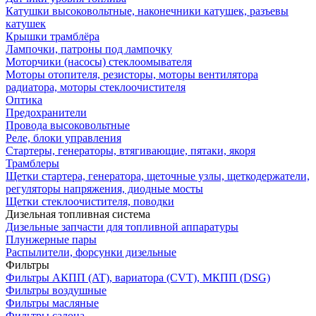
Катушки высоковольтные, наконечники катушек, разъевы
катушек
Крышки трамблёра
Лампочки, патроны под лампочку
Моторчики (насосы) стеклоомывателя
Моторы отопителя, резисторы, моторы вентилятора
радиатора, моторы стеклоочистителя
Оптика
Предохранители
Провода высоковольтные
Реле, блоки управления
Стартеры, генераторы, втягивающие, пятаки, якоря
Трамблеры
Щетки стартера, генератора, щеточные узлы, щеткодержатели,
регуляторы напряжения, диодные мосты
Щетки стеклоочистителя, поводки
Дизельная топливная система
Дизельные запчасти для топливной аппаратуры
Плунжерные пары
Распылители, форсунки дизельные
Фильтры
Фильтры АКПП (AT), вариатора (CVT), МКПП (DSG)
Фильтры воздушные
Фильтры масляные
Фильтры салона