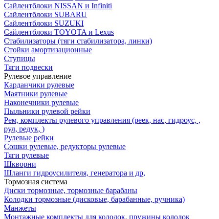
Сайлентблоки NISSAN и Infiniti
Сайлентблоки SUBARU
Сайлентблоки SUZUKI
Сайлентблоки TOYOTA и Lexus
Стабилизаторы (тяги стабилизатора, линки)
Стойки амортизационные
Ступицы
Тяги подвески
Рулевое управление
Карданчики рулевые
Маятники рулевые
Наконечники рулевые
Пыльники рулевой рейки
Рем, комплекты рулевого управления (реек, нас, гидроус, ,
рул, редук, )
Рулевые рейки
Сошки рулевые, редукторы рулевые
Тяги рулевые
Шкворни
Шланги гидроусилителя, генератора и др,
Тормозная система
Диски тормозные, тормозные барабаны
Колодки тормозные (дисковые, барабанные, ручника)
Манжеты
Монтажные комплекты для колодок, пружины колодок