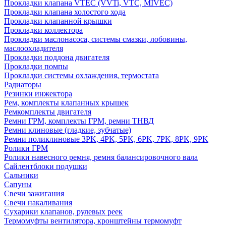
Прокладки клапана VTEC (VVTi, VTC, MIVEC)
Прокладки клапана холостого хода
Прокладки клапанной крышки
Прокладки коллектора
Прокладки маслонасоса, системы смазки, лобовины,
маслоохладителя
Прокладки поддона двигателя
Прокладки помпы
Прокладки системы охлаждения, термостата
Радиаторы
Резинки инжектора
Рем, комплекты клапанных крышек
Ремкомплекты двигателя
Ремни ГРМ, комплекты ГРМ, ремни ТНВД
Ремни клиновые (гладкие, зубчатые)
Ремни поликлиновые 3PK, 4PK, 5PK, 6PK, 7PK, 8PK, 9PK
Ролики ГРМ
Ролики навесного ремня, ремня балансировочного вала
Сайлентблоки подушки
Сальники
Сапуны
Свечи зажигания
Свечи накаливания
Сухарики клапанов, рулевых реек
Термомуфты вентилятора, кронштейны термомуфт