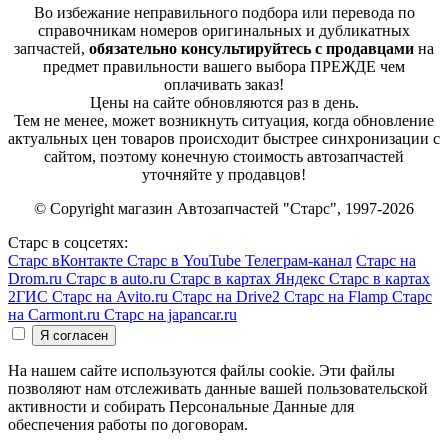
Во избежание неправильного подбора или перевода по
справочникам номеров оригинальных и дубликатных
запчастей,
обязательно консультируйтесь с продавцами
на
предмет правильности вашего выбора ПРЕЖДЕ чем
оплачивать заказ!
Цены на сайте обновляются раз в день.
Тем не менее, может возникнуть ситуация, когда обновление
актуальных цен товаров происходит быстрее синхронизации с
сайтом, поэтому конечную стоимость автозапчастей
уточняйте у продавцов!
© Copyright магазин Автозапчастей "Старс", 1997-2026
Старс в соцсетях:
Старс вКонтакте
Старс в YouTube
Телеграм-канал
Старс на
Drom.ru
Старс в auto.ru
Старс в картах Яндекс
Старс в картах
2ГИС
Старс на Avito.ru
Старс на Drive2
Старс на Flamp
Старс
на Carmont.ru
Старс на japancar.ru
На нашем сайте используются файлы cookie. Эти файлы
позволяют нам отслеживать данные вашей пользовательской
активности и собирать Персональные Данные для
обеспечения работы по договорам.