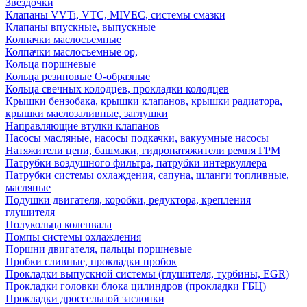
Звездочки
Клапаны VVTi, VTC, MIVEC, системы смазки
Клапаны впускные, выпускные
Колпачки маслосъемные
Колпачки маслосъемные ор,
Кольца поршневые
Кольца резиновые О-образные
Кольца свечных колодцев, прокладки колодцев
Крышки бензобака, крышки клапанов, крышки радиатора,
крышки маслозаливные, заглушки
Направляющие втулки клапанов
Насосы масляные, насосы подкачки, вакуумные насосы
Натяжители цепи, башмаки, гидронатяжители ремня ГРМ
Патрубки воздушного фильтра, патрубки интеркуллера
Патрубки системы охлаждения, сапуна, шланги топливные,
масляные
Подушки двигателя, коробки, редуктора, крепления
глушителя
Полукольца коленвала
Помпы системы охлаждения
Поршни двигателя, пальцы поршневые
Пробки сливные, прокладки пробок
Прокладки выпускной системы (глушителя, турбины, EGR)
Прокладки головки блока цилиндров (прокладки ГБЦ)
Прокладки дроссельной заслонки