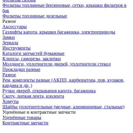
Фильтры топливные бензиновые, сетки, крышки фильтров в
бак
Фильтры топливные дизельные
Разное
Аксесcуары
Газлифты капота, крышки багажника, электроприводы
Замки
Зеркала
Инструменты
Каталоги запчастей бумажные
Клипсы, саморезы, заклепки
Молдинги, уплотнители дверей, уплотнители стекол
Прокладки разные
Разное
Рем, комплекты разные (АКПП, карбюратора, пов, кулаков,
кардана и др, )
Ручки дверей, открывания капота, багажника
Скотч, липкая лента, изолента
Хомуты
Шайбы уплотнительные (медные, алюминиевые, стальные)
Уценённые и контрактные запчасти
Уценённые товары
Контрактные запчасти