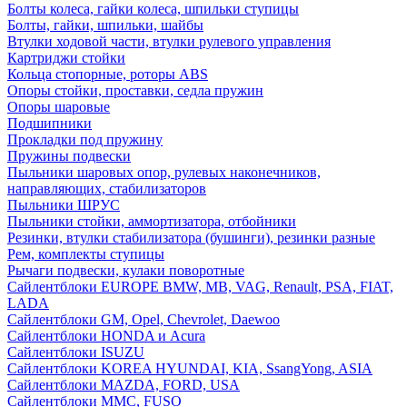
Болты колеса, гайки колеса, шпильки ступицы
Болты, гайки, шпильки, шайбы
Втулки ходовой части, втулки рулевого управления
Картриджи стойки
Кольца стопорные, роторы ABS
Опоры стойки, проставки, седла пружин
Опоры шаровые
Подшипники
Прокладки под пружину
Пружины подвески
Пыльники шаровых опор, рулевых наконечников,
направляющих, стабилизаторов
Пыльники ШРУС
Пыльники стойки, аммортизатора, отбойники
Резинки, втулки стабилизатора (бушинги), резинки разные
Рем, комплекты ступицы
Рычаги подвески, кулаки поворотные
Сайлентблоки EUROPE BMW, MB, VAG, Renault, PSA, FIAT,
LADA
Сайлентблоки GM, Opel, Chevrolet, Daewoo
Сайлентблоки HONDA и Acura
Сайлентблоки ISUZU
Сайлентблоки KOREA HYUNDAI, KIA, SsangYong, ASIA
Сайлентблоки MAZDA, FORD, USA
Сайлентблоки MMC, FUSO