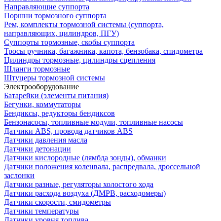
Направляющие суппорта
Поршни тормозного суппорта
Рем, комплекты тормозной системы (суппорта,
направляющих, цилиндров, ПГУ)
Суппорты тормозные, скобы суппорта
Тросы ручника, багажника, капота, бензобака, спидометра
Цилиндры тормозные, цилиндры сцепления
Шланги тормозные
Штуцеры тормозной системы
Электрооборудование
Батарейки (элементы питания)
Бегунки, коммутаторы
Бендиксы, редукторы бендиксов
Бензонасосы, топливные модули, топливные насосы
Датчики ABS, провода датчиков ABS
Датчики давления масла
Датчики детонации
Датчики кислородные (лямбда зонды), обманки
Датчики положения коленвала, распредвала, дроссельной
заслонки
Датчики разные, регуляторы холостого хода
Датчики расхода воздуха (ДМРВ, расходомеры)
Датчики скорости, смидометры
Датчики температуры
Датчики уровня топлива