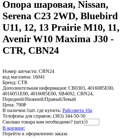
Опора шаровая, Nissan,
Serena C23 2WD, Bluebird
U11, 12, 13 Prairie M10, 11,
Avenir W10 Maxima J30 -
CTR, CBN24
Номер запчасти:
CBN24
код магазина:
16041
Бренд:
CTR
Дополнительная информация:
CB0303, 4016085E00,
4016051E00, 4016085E00, SB4692, CBN24,
Передний/Нижний/ПравыйЛевый
Цена:
790
Р
В наличии:
1шт.
где купить:
Райсовета 10а
Телефоны для справок:
(383) 344-50-50
Сколько товара вам необходимо? (шт):
В корзине:
Перейти к оформлению заказа