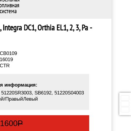
опливная
система
ntegra DC1, Orthia EL1, 2, 3, Pa -
CB0109
16019
CTR
я информация:
 51220SR3003, SB6192, 51220S04003
ий/ПравыйЛевый
:
1600
Р