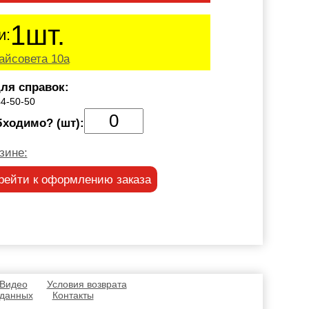
1шт.
и:
айсовета 10а
ля справок:
44-50-50
бходимо? (шт):
зине:
рейти к оформлению заказа
 Видео
Условия возврата
 данных
Контакты