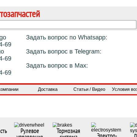
тозапчастей
Задать вопрос по Whatsapp:
4-69
Задать вопрос в Telegram:
4-69
Задать вопрос в Max:
4-69
компании
Доставка
Статьи / Видео
Условия во
сть
Рулевое
Тормозная
Электро-
Д
управление
система