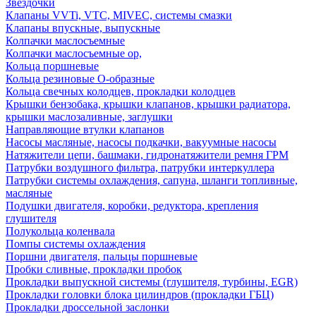
Звездочки
Клапаны VVTi, VTC, MIVEC, системы смазки
Клапаны впускные, выпускные
Колпачки маслосъемные
Колпачки маслосъемные ор,
Кольца поршневые
Кольца резиновые О-образные
Кольца свечных колодцев, прокладки колодцев
Крышки бензобака, крышки клапанов, крышки радиатора,
крышки маслозаливные, заглушки
Направляющие втулки клапанов
Насосы масляные, насосы подкачки, вакуумные насосы
Натяжители цепи, башмаки, гидронатяжители ремня ГРМ
Патрубки воздушного фильтра, патрубки интеркуллера
Патрубки системы охлаждения, сапуна, шланги топливные,
масляные
Подушки двигателя, коробки, редуктора, крепления
глушителя
Полукольца коленвала
Помпы системы охлаждения
Поршни двигателя, пальцы поршневые
Пробки сливные, прокладки пробок
Прокладки выпускной системы (глушителя, турбины, EGR)
Прокладки головки блока цилиндров (прокладки ГБЦ)
Прокладки дроссельной заслонки