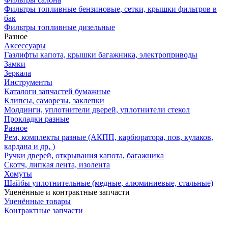
Фильтры топливные бензиновые, сетки, крышки фильтров в
бак
Фильтры топливные дизельные
Разное
Аксесcуары
Газлифты капота, крышки багажника, электроприводы
Замки
Зеркала
Инструменты
Каталоги запчастей бумажные
Клипсы, саморезы, заклепки
Молдинги, уплотнители дверей, уплотнители стекол
Прокладки разные
Разное
Рем, комплекты разные (АКПП, карбюратора, пов, кулаков,
кардана и др, )
Ручки дверей, открывания капота, багажника
Скотч, липкая лента, изолента
Хомуты
Шайбы уплотнительные (медные, алюминиевые, стальные)
Уценённые и контрактные запчасти
Уценённые товары
Контрактные запчасти