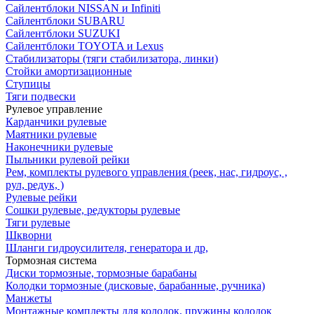
Сайлентблоки NISSAN и Infiniti
Сайлентблоки SUBARU
Сайлентблоки SUZUKI
Сайлентблоки TOYOTA и Lexus
Стабилизаторы (тяги стабилизатора, линки)
Стойки амортизационные
Ступицы
Тяги подвески
Рулевое управление
Карданчики рулевые
Маятники рулевые
Наконечники рулевые
Пыльники рулевой рейки
Рем, комплекты рулевого управления (реек, нас, гидроус, ,
рул, редук, )
Рулевые рейки
Сошки рулевые, редукторы рулевые
Тяги рулевые
Шкворни
Шланги гидроусилителя, генератора и др,
Тормозная система
Диски тормозные, тормозные барабаны
Колодки тормозные (дисковые, барабанные, ручника)
Манжеты
Монтажные комплекты для колодок, пружины колодок