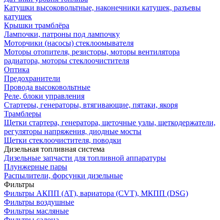
Катушки высоковольтные, наконечники катушек, разъевы
катушек
Крышки трамблёра
Лампочки, патроны под лампочку
Моторчики (насосы) стеклоомывателя
Моторы отопителя, резисторы, моторы вентилятора
радиатора, моторы стеклоочистителя
Оптика
Предохранители
Провода высоковольтные
Реле, блоки управления
Стартеры, генераторы, втягивающие, пятаки, якоря
Трамблеры
Щетки стартера, генератора, щеточные узлы, щеткодержатели,
регуляторы напряжения, диодные мосты
Щетки стеклоочистителя, поводки
Дизельная топливная система
Дизельные запчасти для топливной аппаратуры
Плунжерные пары
Распылители, форсунки дизельные
Фильтры
Фильтры АКПП (AT), вариатора (CVT), МКПП (DSG)
Фильтры воздушные
Фильтры масляные
Фильтры салона