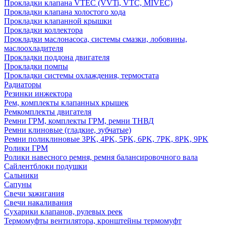
Прокладки клапана VTEC (VVTi, VTC, MIVEC)
Прокладки клапана холостого хода
Прокладки клапанной крышки
Прокладки коллектора
Прокладки маслонасоса, системы смазки, лобовины,
маслоохладителя
Прокладки поддона двигателя
Прокладки помпы
Прокладки системы охлаждения, термостата
Радиаторы
Резинки инжектора
Рем, комплекты клапанных крышек
Ремкомплекты двигателя
Ремни ГРМ, комплекты ГРМ, ремни ТНВД
Ремни клиновые (гладкие, зубчатые)
Ремни поликлиновые 3PK, 4PK, 5PK, 6PK, 7PK, 8PK, 9PK
Ролики ГРМ
Ролики навесного ремня, ремня балансировочного вала
Сайлентблоки подушки
Сальники
Сапуны
Свечи зажигания
Свечи накаливания
Сухарики клапанов, рулевых реек
Термомуфты вентилятора, кронштейны термомуфт