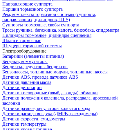
Направляющие суппорта
Поршни тормозного суппорта
Рем, комплекты тормозной системы (суппорта,
направляющих, цилиндров, ПГУ)
Суппорты тормозные, скобы суппорта
Тросы ручника, багажника, капота, бензобака, спидометра
Цилиндры тормозные, цилиндры сцепления
Шланги тормозные
Штуцеры тормозной системы
Электрооборудование
Батарейки (элементы питания)
Бегунки, коммутаторы
Бендиксы, редукторы бендиксов
Бензонасосы, топливные модули, топливные насосы
Датчики ABS, провода датчиков ABS
Датчики давления масла
Датчики детонации
Датчики кислородные (лямбда зонды), обманки
Датчики положения коленвала, распредвала, дроссельной
заслонки
Датчики разные, регуляторы холостого хода
Датчики расхода воздуха (ДМРВ, расходомеры)
Датчики скорости, смидометры
Датчики температуры
Датчики уровня топлива