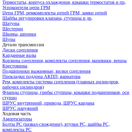
Термостаты, корпуса охлаждения, крышки термостатов и пр,
Успокоители цепи ГРМ
Цепи ГРМ, ремкомплекты цепей ГРМ, замки цепей
Шайбы регулировки клапана, ступицы и др,
Шатуны
Шестерни
Шкивы, шпонки
Щупы
Детали трансмиссии
Диски сцепления
Карданные валы
Корзины сцепления, комплекты сцепления, маховики, венцы
Крестовины
Подшипники выжимные, вилки сцепления
Прокладки поддона АКПП, вариатора
Рем, комплекты системы сцепления (главных цилиндров,
рабочих цилиндров)
Фланцы ступицы, грибы ступицы, крышки подшипников, оси
ступиц
ШРУС внутренний, привода, ШРУС кардана
ШРУС наружний
Ходовая часть
Амортизаторы
Болты РС (развал-схождение), втулки РС, шайбы РС,
комплекты РС