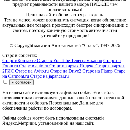
предмет правильности вашего выбора ПРЕЖДЕ чем
оплачивать заказ!
Цены на сайте обновляются раз в день.
Тем не менее, может возникнуть ситуация, когда обновление
актуальных цен товаров происходит быстрее синхронизации с
сайтом, поэтому конечную стоимость автозапчастей
уточняйте у продавцов!
© Copyright магазин Автозапчастей "Старс", 1997-2026
Старс в соцсетях:
Старс вКонтакте
Старс в YouTube
Телеграм-канал
Старс на
Drom.ru
Старс в auto.ru
Старс в картах Яндекс
Старс в картах
2ГИС
Старс на Avito.ru
Старс на Drive2
Старс на Flamp
Старс
на Carmont.ru
Старс на japancar.ru
На нашем сайте используются файлы cookie. Эти файлы
позволяют нам отслеживать данные вашей пользовательской
активности и собирать Персональные Данные для
обеспечения работы по договорам.
Файлы cookies могут быть использованы системой
Яндекс.Метрики, установленной на наш сайт.