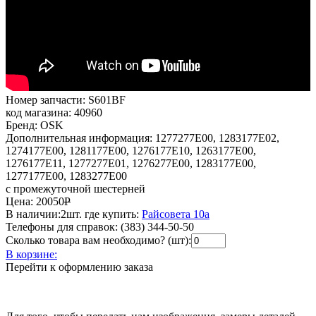
Номер запчасти:
S601BF
код магазина:
40960
Бренд:
OSK
Дополнительная информация:
1277277E00, 1283177E02,
1274177E00, 1281177E00, 1276177E10, 1263177E00,
1276177E11, 1277277E01, 1276277E00, 1283177E00,
1277177E00, 1283277E00
с промежуточной шестерней
Цена:
20050
Р
В наличии:
2шт.
где купить:
Райсовета 10а
Телефоны для справок:
(383) 344-50-50
Сколько товара вам необходимо? (шт):
В корзине:
Перейти к оформлению заказа