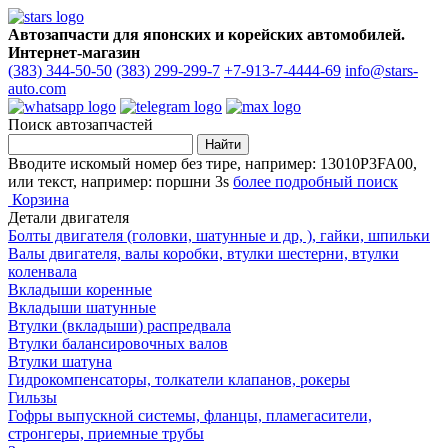
Автозапчасти для японских и корейских автомобилей.
Интернет-магазин
(383) 344-50-50
(383) 299-299-7
+7-913-7-4444-69
info@stars-
auto.com
Поиск автозапчастей
Вводите искомый номер без тире, например: 13010P3FA00,
или текст, например: поршни 3s
более подробный поиск
Корзина
Детали двигателя
Болты двигателя (головки, шатунные и др, ), гайки, шпильки
Валы двигателя, валы коробки, втулки шестерни, втулки
коленвала
Вкладыши коренные
Вкладыши шатунные
Втулки (вкладыши) распредвала
Втулки балансировочных валов
Втулки шатуна
Гидрокомпенсаторы, толкатели клапанов, рокеры
Гильзы
Гофры выпускной системы, фланцы, пламегасители,
стронгеры, приемные трубы