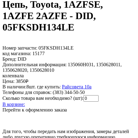
Цепь, Toyota, 1AZFSE,
1AZFE 2AZFE - DID,
05FKSDH134LE
Номер запчасти:
05FKSDH134LE
код магазина:
15177
Бренд:
DID
Дополнительная информация:
135060H031, 1350628011,
1350628020, 1350628010
коленвала
Цена:
3850
Р
В наличии:
8шт.
где купить:
Райсовета 10а
Телефоны для справок:
(383) 344-50-50
Сколько товара вам необходимо? (шт):
В корзине:
Перейти к оформлению заказа
Для того, чтобы передать нам изображения, замеры деталей
либо другую оперативно требующуюся информацию,