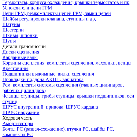
Термостаты, корпуса охлаждения, крышки термостатов и пр,
Успокоители цепи ГРМ
Цепи ГРМ, ремкомплекты цепей ГРМ, замки цепей
Шайбы регулировки клапана, ступицы и др,
Шатуны
Шестерни
Шкивы, шпонки
Щупы
Детали трансмиссии
Диски сцепления
Карданные валы
Корзины сцепления, комплекты сцепления, маховики, венцы
Крестовины
Подшипники выжимные, вилки сцепления
Прокладки поддона АКПП, вариатора
Рем, комплекты системы сцепления (главных цилиндров,
рабочих цилиндров)
Фланцы ступицы, грибы ступицы, крышки подшипников, оси
ступиц
ШРУС внутренний, привода, ШРУС кардана
ШРУС наружний
Ходовая часть
Амортизаторы
Болты РС (развал-схождение), втулки РС, шайбы РС,
комплекты РС