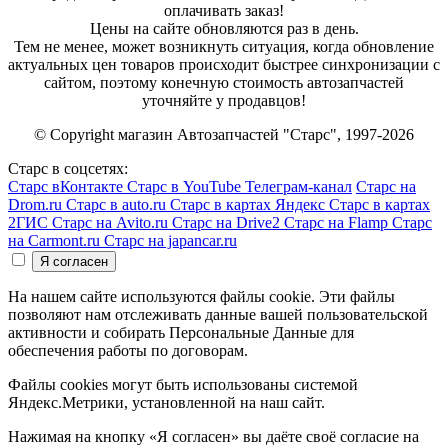
оплачивать заказ!
Цены на сайте обновляются раз в день.
Тем не менее, может возникнуть ситуация, когда обновление
актуальных цен товаров происходит быстрее синхронизации с
сайтом, поэтому конечную стоимость автозапчастей
уточняйте у продавцов!
© Copyright магазин Автозапчастей "Старс", 1997-2026
Старс в соцсетях:
Старс вКонтакте
Старс в YouTube
Телеграм-канал
Старс на
Drom.ru
Старс в auto.ru
Старс в картах Яндекс
Старс в картах
2ГИС
Старс на Avito.ru
Старс на Drive2
Старс на Flamp
Старс
на Carmont.ru
Старс на japancar.ru
На нашем сайте используются файлы cookie. Эти файлы
позволяют нам отслеживать данные вашей пользовательской
активности и собирать Персональные Данные для
обеспечения работы по договорам.
Файлы cookies могут быть использованы системой
Яндекс.Метрики, установленной на наш сайт.
Нажимая на кнопку «Я согласен» вы даёте своё согласие на