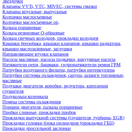
Звездочки
Клапаны VVTi, VTC, MIVEC, системы смазки
Клапаны впускные, выпускные
Колпачки маслосъемные
Колпачки маслосъемные ор,
Кольца поршневые
Кольца резиновые О-образные
Кольца свечных колодцев, прокладки колодцев
Крышки бензобака, крышки клапанов, крышки радиатора,
крышки маслозаливные, заглушки
Направляющие втулки клапанов
Насосы масляные, насосы подкачки, вакуумные насосы
Натяжители цепи, башмаки, гидронатяжители ремня ГРМ
Патрубки воздушного фильтра, патрубки интеркуллера
Патрубки системы охлаждения, сапуна, шланги топливные,
масляные
Подушки двигателя, коробки, редуктора, крепления
глушителя
Полукольца коленвала
Помпы системы охлаждения
Поршни двигателя, пальцы поршневые
Пробки сливные, прокладки пробок
Прокладки выпускной системы (глушителя, турбины, EGR)
Прокладки головки блока цилиндров (прокладки ГБЦ)
Прокладки дроссельной заслонки