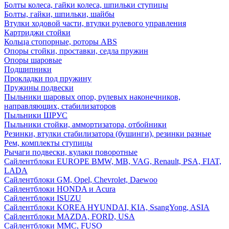
Болты колеса, гайки колеса, шпильки ступицы
Болты, гайки, шпильки, шайбы
Втулки ходовой части, втулки рулевого управления
Картриджи стойки
Кольца стопорные, роторы ABS
Опоры стойки, проставки, седла пружин
Опоры шаровые
Подшипники
Прокладки под пружину
Пружины подвески
Пыльники шаровых опор, рулевых наконечников,
направляющих, стабилизаторов
Пыльники ШРУС
Пыльники стойки, аммортизатора, отбойники
Резинки, втулки стабилизатора (бушинги), резинки разные
Рем, комплекты ступицы
Рычаги подвески, кулаки поворотные
Сайлентблоки EUROPE BMW, MB, VAG, Renault, PSA, FIAT,
LADA
Сайлентблоки GM, Opel, Chevrolet, Daewoo
Сайлентблоки HONDA и Acura
Сайлентблоки ISUZU
Сайлентблоки KOREA HYUNDAI, KIA, SsangYong, ASIA
Сайлентблоки MAZDA, FORD, USA
Сайлентблоки MMC, FUSO