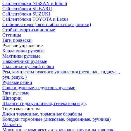
Сайлентблоки NISSAN и Infiniti
Сайлентблоки SUBARU
Сайлентблоки SUZUKI
Сайлентблоки TOYOTA и Lexus
Стабилизаторы (тяги стабилизатора, линки)
Стойки амортизационные
Ступицы
Тяги подвески
Рулевое управление
Карданчики рулевые
Маятники рулевые
Наконечники рулевые
Пыльники рулевой рейки
Рем, комплекты рулевого управления (реек, нас, гидроус, ,
рул, редук, )
Рулевые рейки
Сошки рулевые, редукторы рулевые
Тяги рулевые
Шкворни
Шланги гидроусилителя, генератора и др,
Тормозная система
Диски тормозные, тормозные барабаны
Колодки тормозные (дисковые, барабанные, ручника)
Манжеты
Монтажные комплекты для колодок, пружины колодок