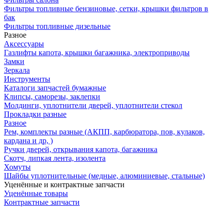
Фильтры топливные бензиновые, сетки, крышки фильтров в
бак
Фильтры топливные дизельные
Разное
Аксесcуары
Газлифты капота, крышки багажника, электроприводы
Замки
Зеркала
Инструменты
Каталоги запчастей бумажные
Клипсы, саморезы, заклепки
Молдинги, уплотнители дверей, уплотнители стекол
Прокладки разные
Разное
Рем, комплекты разные (АКПП, карбюратора, пов, кулаков,
кардана и др, )
Ручки дверей, открывания капота, багажника
Скотч, липкая лента, изолента
Хомуты
Шайбы уплотнительные (медные, алюминиевые, стальные)
Уценённые и контрактные запчасти
Уценённые товары
Контрактные запчасти