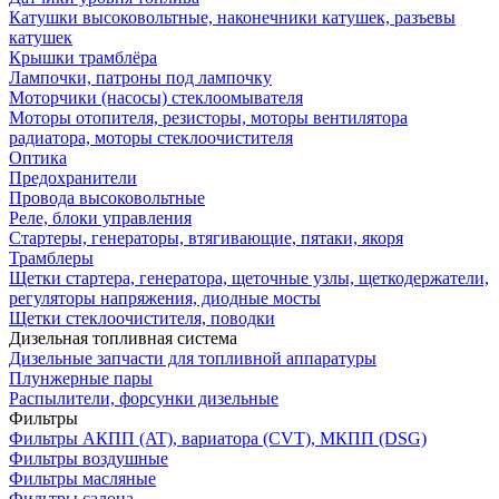
Катушки высоковольтные, наконечники катушек, разъевы
катушек
Крышки трамблёра
Лампочки, патроны под лампочку
Моторчики (насосы) стеклоомывателя
Моторы отопителя, резисторы, моторы вентилятора
радиатора, моторы стеклоочистителя
Оптика
Предохранители
Провода высоковольтные
Реле, блоки управления
Стартеры, генераторы, втягивающие, пятаки, якоря
Трамблеры
Щетки стартера, генератора, щеточные узлы, щеткодержатели,
регуляторы напряжения, диодные мосты
Щетки стеклоочистителя, поводки
Дизельная топливная система
Дизельные запчасти для топливной аппаратуры
Плунжерные пары
Распылители, форсунки дизельные
Фильтры
Фильтры АКПП (AT), вариатора (CVT), МКПП (DSG)
Фильтры воздушные
Фильтры масляные
Фильтры салона