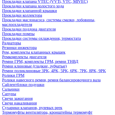
Прокладки клапана VTEC (VVTi, VTC, MIVEC)
Прокладки клапана холостого хода
Прокладки клапанной крышки
Прокладки коллектора
Прокладки маслонасоса, системы смазки, лобовины,
маслоохладителя
Прокладки поддона двигателя
Прокладки помпы
Прокладки системы охлаждения, термостата
Радиаторы
Резинки инжектора
Рем, комплекты клапанных крышек
Ремкомплекты двигателя
Ремни ГРМ, комплекты ГРМ, ремни ТНВД
Ремни клиновые (гладкие, зубчатые)
Ремни поликлиновые 3PK, 4PK, 5PK, 6PK, 7PK, 8PK, 9PK
Ролики ГРМ
Ролики навесного ремня, ремня балансировочного вала
Сайлентблоки подушки
Сальники
Сапуны
Свечи зажигания
Свечи накаливания
Сухарики клапанов, рулевых реек
Термомуфты вентилятора, кронштейны термомуфт