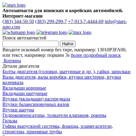
Автозапчасти для японских и корейских автомобилей.
Интернет-магазин
(383) 344-50-50
(383) 299-299-7
+7-913-7-4444-69
info@stars-
auto.com
Поиск автозапчастей
Вводите искомый номер без тире, например: 13010P3FA00,
или текст, например: поршни 3s
более подробный поиск
Корзина
Детали двигателя
Болты двигателя (головки, шатунные и др, ), гайки, шпильки
Валы двигателя, валы коробки, втулки шестерни, втулки
коленвала
Вкладыши коренные
Вкладыши шатунные
Втулки (вкладыши) распредвала
Втулки балансировочных валов
Втулки шатуна
Гидрокомпенсаторы, толкатели клапанов, рокеры
Гильзы
Гофры выпускной системы, фланцы, пламегасители,
стронгеры, приемные трубы