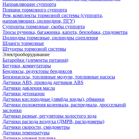
Направляющие суппорта
Поршни тормозного суппорта
Рем, комплекты тормозной системы (суппорта,
направляющих, цилиндров, ПГУ)
Суппорты тормозные, скобы суппорта
Тросы ручника, багажника, капота, бензобака, спидометра
Цилиндры тормозные, цилиндры сцепления
Шланги тормозные
Штуцеры тормозной системы
Электрооборудование
Батарейки (элементы питания)
Бегунки, коммутаторы
Бендиксы, редукторы бендиксов
Бензонасосы, топливные модули, топливные насосы
Датчики ABS, провода датчиков ABS
Датчики давления масла
Датчики детонации
Датчики кислородные (лямбда зонды), обманки
Датчики положения коленвала, распредвала, дроссельной
заслонки
Датчики разные, регуляторы холостого хода
Датчики расхода воздуха (ДМРВ, расходомеры)
Датчики скорости, смидометры
Датчики температуры
Датчики уровня топлива