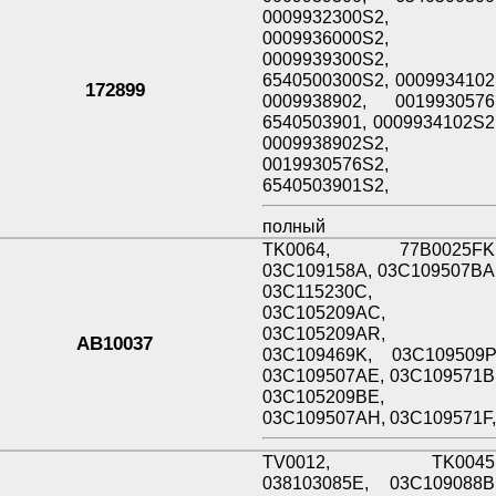
0009932300S2,
0009936000S2,
0009939300S2,
6540500300S2, 0009934102
172899
0009938902, 0019930576
6540503901, 0009934102S2
0009938902S2,
0019930576S2,
6540503901S2,
полный
TK0064, 77B0025FK
03C109158A, 03C109507BA
03C115230C,
03C105209AC,
03C105209AR,
AB10037
03C109469K, 03C109509P
03C109507AE, 03C109571B
03C105209BE,
03C109507AH, 03C109571F
TV0012, TK0045
038103085E, 03C109088B