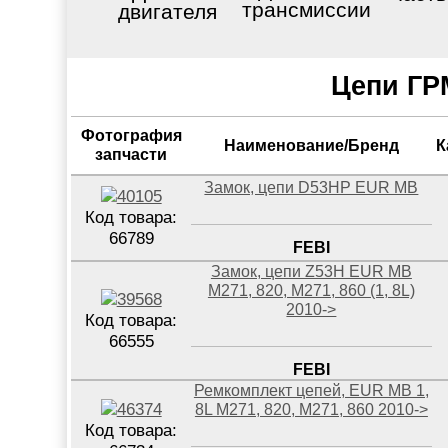
трансмиссии
двигателя
Цепи ГР
Фотография
Наименование/Бренд
К
запчасти
Замок, цепи D53HP EUR MB
Код товара:
66789
FEBI
Замок, цепи Z53H EUR MB
M271, 820, M271, 860 (1, 8L)
2010->
Код товара:
66555
FEBI
Ремкомплект цепей, EUR MB 1,
8L M271, 820, M271, 860 2010->
Код товара: