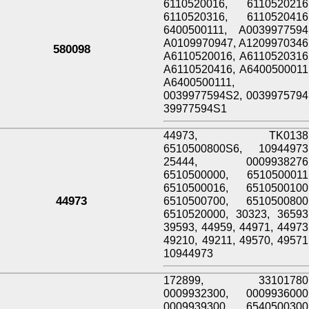
6110520016, 6110520216
6110520316, 6110520416
6400500111, A0039977594
A0109970947, A1209970346
580098
A6110520016, A6110520316
A6110520416, A6400500011
A6400500111,
0039977594S2, 0039975794
39977594S1
44973, TK0138
6510500800S6, 10944973
25444, 0009938276
6510500000, 6510500011
6510500016, 6510500100
44973
6510500700, 6510500800
6510520000, 30323, 36593
39593, 44959, 44971, 44973
49210, 49211, 49570, 49571
10944973
172899, 33101780
0009932300, 0009936000
0009939300, 6540500300