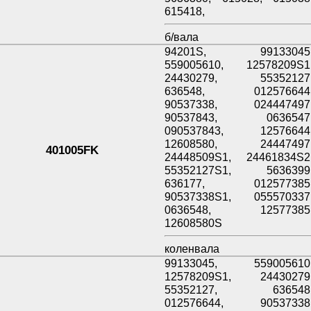
615418,
б/вала
94201S, 99133045
559005610, 12578209S1
24430279, 55352127
636548, 012576644
90537338, 024447497
90537843, 0636547
090537843, 12576644
12608580, 24447497
401005FK
24448509S1, 24461834S2
55352127S1, 5636399
636177, 012577385
90537338S1, 055570337
0636548, 12577385
12608580S
коленвала
99133045, 559005610
12578209S1, 24430279
55352127, 636548
012576644, 90537338