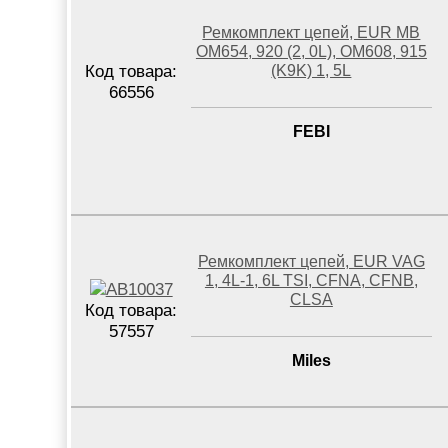
Ремкомплект цепей, EUR MB
OM654, 920 (2, 0L), OM608, 915
Код товара:
(K9K) 1, 5L
66556
FEBI
Ремкомплект цепей, EUR VAG
1, 4L-1, 6L TSI, CFNA, CFNB,
CLSA
Код товара:
57557
Miles