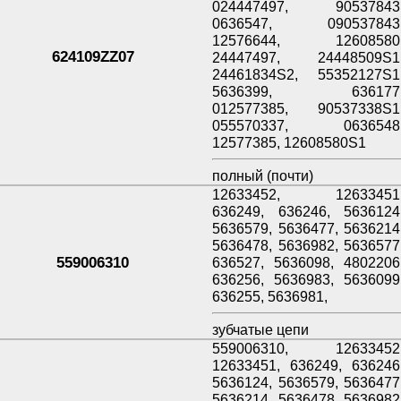
024447497, 90537843
0636547, 090537843
12576644, 12608580
624109ZZ07
24447497, 24448509S1
24461834S2, 55352127S1
5636399, 636177
012577385, 90537338S1
055570337, 0636548
12577385, 12608580S1
полный (почти)
12633452, 12633451
636249, 636246, 5636124
5636579, 5636477, 5636214
5636478, 5636982, 5636577
559006310
636527, 5636098, 4802206
636256, 5636983, 5636099
636255, 5636981,
зубчатые цепи
559006310, 12633452
12633451, 636249, 636246
5636124, 5636579, 5636477
5636214, 5636478, 5636982