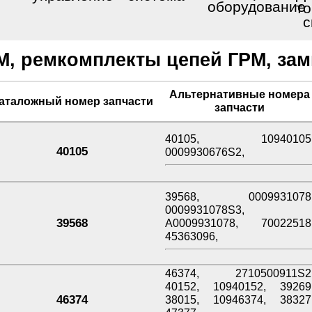
оборудование
то
с
М, ремкомплекты цепей ГРМ, зам
Альтернативные номера
аталожный номер запчасти
запчасти
40105, 10940105
40105
0009930676S2,
39568, 0009931078
0009931078S3,
39568
A0009931078, 70022518
45363096,
46374, 2710500911S2
40152, 10940152, 39269
46374
38015, 10946374, 38327