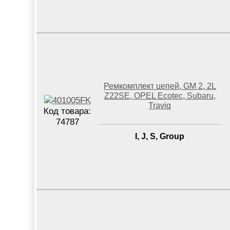
Ремкомплект цепей, GM 2, 2L
Z22SE, OPEL Ecotec, Subaru,
Traviq
Код товара:
74787
I, J, S, Group