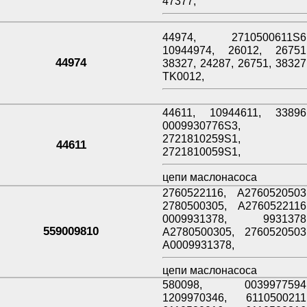
47377,
44974, 2710500611S6
10944974, 26012, 26751
44974
38327, 24287, 26751, 38327
TK0012,
44611, 10944611, 33896
0009930776S3,
2721810259S1,
44611
2721810059S1,
цепи маслонасоса
2760522116, A2760520503
2780500305, A2760522116
0009931378, 9931378
559009810
A2780500305, 2760520503
A0009931378,
цепи маслонасоса
580098, 0039977594
1209970346, 6110500211