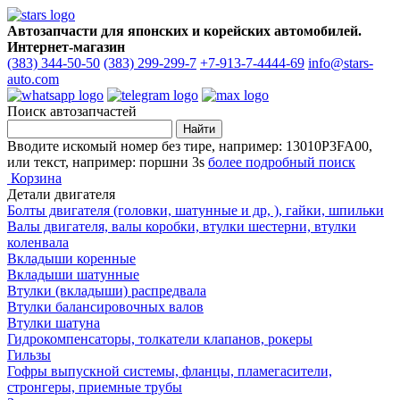
Автозапчасти для японских и корейских автомобилей.
Интернет-магазин
(383) 344-50-50
(383) 299-299-7
+7-913-7-4444-69
info@stars-
auto.com
Поиск автозапчастей
Вводите искомый номер без тире, например: 13010P3FA00,
или текст, например: поршни 3s
более подробный поиск
Корзина
Детали двигателя
Болты двигателя (головки, шатунные и др, ), гайки, шпильки
Валы двигателя, валы коробки, втулки шестерни, втулки
коленвала
Вкладыши коренные
Вкладыши шатунные
Втулки (вкладыши) распредвала
Втулки балансировочных валов
Втулки шатуна
Гидрокомпенсаторы, толкатели клапанов, рокеры
Гильзы
Гофры выпускной системы, фланцы, пламегасители,
стронгеры, приемные трубы