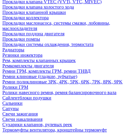
Прокладки клапана VTEC (VVTi, VTC, MIVEC)
Прокладки клапана холостого хода
Прокладки клапанной крышки
Прокладки коллектора
Прокладки маслонасоса, системы смазки, лобовины,
маслоохладителя
Прокладки поддона двигателя
Прокладки помпы
Прокладки системы охлаждения, термостата
Радиаторы
Резинки инжектора
Рем, комплекты клапанных крышек
Ремкомплекты двигателя
Ремни ГРМ, комплекты ГРМ, ремни ТНВД
Ремни клиновые (гладкие, зубчатые)
Ремни поликлиновые 3PK, 4PK, 5PK, 6PK, 7PK, 8PK, 9PK
Ролики ГРМ
Ролики навесного ремня, ремня балансировочного вала
Сайлентблоки подушки
Сальники
Сапуны
Свечи зажигания
Свечи накаливания
Сухарики клапанов, рулевых реек
Термомуфты вентилятора, кронштейны термомуфт