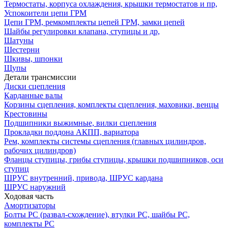
Термостаты, корпуса охлаждения, крышки термостатов и пр,
Успокоители цепи ГРМ
Цепи ГРМ, ремкомплекты цепей ГРМ, замки цепей
Шайбы регулировки клапана, ступицы и др,
Шатуны
Шестерни
Шкивы, шпонки
Щупы
Детали трансмиссии
Диски сцепления
Карданные валы
Корзины сцепления, комплекты сцепления, маховики, венцы
Крестовины
Подшипники выжимные, вилки сцепления
Прокладки поддона АКПП, вариатора
Рем, комплекты системы сцепления (главных цилиндров,
рабочих цилиндров)
Фланцы ступицы, грибы ступицы, крышки подшипников, оси
ступиц
ШРУС внутренний, привода, ШРУС кардана
ШРУС наружний
Ходовая часть
Амортизаторы
Болты РС (развал-схождение), втулки РС, шайбы РС,
комплекты РС