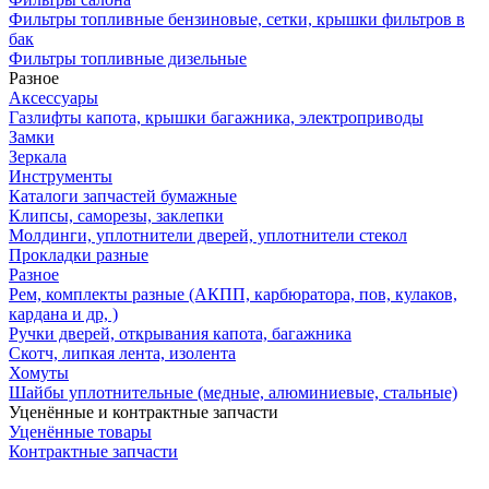
Фильтры топливные бензиновые, сетки, крышки фильтров в
бак
Фильтры топливные дизельные
Разное
Аксесcуары
Газлифты капота, крышки багажника, электроприводы
Замки
Зеркала
Инструменты
Каталоги запчастей бумажные
Клипсы, саморезы, заклепки
Молдинги, уплотнители дверей, уплотнители стекол
Прокладки разные
Разное
Рем, комплекты разные (АКПП, карбюратора, пов, кулаков,
кардана и др, )
Ручки дверей, открывания капота, багажника
Скотч, липкая лента, изолента
Хомуты
Шайбы уплотнительные (медные, алюминиевые, стальные)
Уценённые и контрактные запчасти
Уценённые товары
Контрактные запчасти