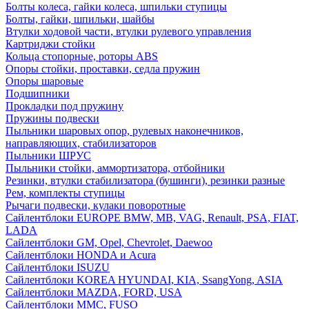
Болты колеса, гайки колеса, шпильки ступицы
Болты, гайки, шпильки, шайбы
Втулки ходовой части, втулки рулевого управления
Картриджи стойки
Кольца стопорные, роторы ABS
Опоры стойки, проставки, седла пружин
Опоры шаровые
Подшипники
Прокладки под пружину
Пружины подвески
Пыльники шаровых опор, рулевых наконечников,
направляющих, стабилизаторов
Пыльники ШРУС
Пыльники стойки, аммортизатора, отбойники
Резинки, втулки стабилизатора (бушинги), резинки разные
Рем, комплекты ступицы
Рычаги подвески, кулаки поворотные
Сайлентблоки EUROPE BMW, MB, VAG, Renault, PSA, FIAT,
LADA
Сайлентблоки GM, Opel, Chevrolet, Daewoo
Сайлентблоки HONDA и Acura
Сайлентблоки ISUZU
Сайлентблоки KOREA HYUNDAI, KIA, SsangYong, ASIA
Сайлентблоки MAZDA, FORD, USA
Сайлентблоки MMC, FUSO