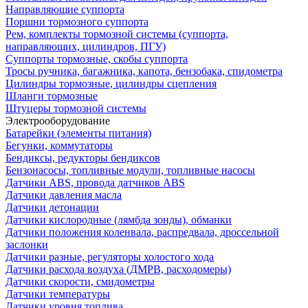
Направляющие суппорта
Поршни тормозного суппорта
Рем, комплекты тормозной системы (суппорта,
направляющих, цилиндров, ПГУ)
Суппорты тормозные, скобы суппорта
Тросы ручника, багажника, капота, бензобака, спидометра
Цилиндры тормозные, цилиндры сцепления
Шланги тормозные
Штуцеры тормозной системы
Электрооборудование
Батарейки (элементы питания)
Бегунки, коммутаторы
Бендиксы, редукторы бендиксов
Бензонасосы, топливные модули, топливные насосы
Датчики ABS, провода датчиков ABS
Датчики давления масла
Датчики детонации
Датчики кислородные (лямбда зонды), обманки
Датчики положения коленвала, распредвала, дроссельной
заслонки
Датчики разные, регуляторы холостого хода
Датчики расхода воздуха (ДМРВ, расходомеры)
Датчики скорости, смидометры
Датчики температуры
Датчики уровня топлива