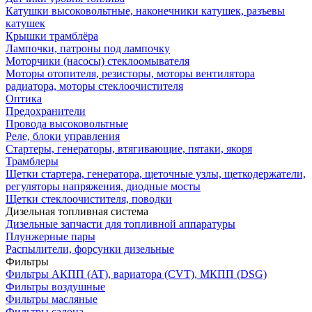
Катушки высоковольтные, наконечники катушек, разъевы
катушек
Крышки трамблёра
Лампочки, патроны под лампочку
Моторчики (насосы) стеклоомывателя
Моторы отопителя, резисторы, моторы вентилятора
радиатора, моторы стеклоочистителя
Оптика
Предохранители
Провода высоковольтные
Реле, блоки управления
Стартеры, генераторы, втягивающие, пятаки, якоря
Трамблеры
Щетки стартера, генератора, щеточные узлы, щеткодержатели,
регуляторы напряжения, диодные мосты
Щетки стеклоочистителя, поводки
Дизельная топливная система
Дизельные запчасти для топливной аппаратуры
Плунжерные пары
Распылители, форсунки дизельные
Фильтры
Фильтры АКПП (AT), вариатора (CVT), МКПП (DSG)
Фильтры воздушные
Фильтры масляные
Фильтры салона