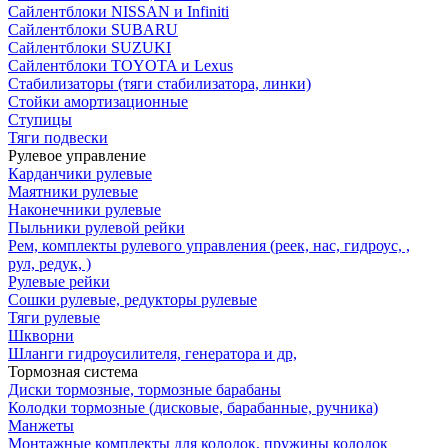
Сайлентблоки NISSAN и Infiniti
Сайлентблоки SUBARU
Сайлентблоки SUZUKI
Сайлентблоки TOYOTA и Lexus
Стабилизаторы (тяги стабилизатора, линки)
Стойки амортизационные
Ступицы
Тяги подвески
Рулевое управление
Карданчики рулевые
Маятники рулевые
Наконечники рулевые
Пыльники рулевой рейки
Рем, комплекты рулевого управления (реек, нас, гидроус, ,
рул, редук, )
Рулевые рейки
Сошки рулевые, редукторы рулевые
Тяги рулевые
Шкворни
Шланги гидроусилителя, генератора и др,
Тормозная система
Диски тормозные, тормозные барабаны
Колодки тормозные (дисковые, барабанные, ручника)
Манжеты
Монтажные комплекты для колодок, пружины колодок