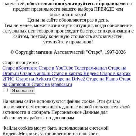
запчастей,
обязательно консультируйтесь с продавцами
на
предмет правильности вашего выбора ПРЕЖДЕ чем
оплачивать заказ!
Цены на сайте обновляются раз в день.
Тем не менее, может возникнуть ситуация, когда обновление
актуальных цен товаров происходит быстрее синхронизации с
сайтом, поэтому конечную стоимость автозапчастей
уточняйте у продавцов!
© Copyright магазин Автозапчастей "Старс", 1997-2026
Старс в соцсетях:
Старс вКонтакте
Старс в YouTube
Телеграм-канал
Старс на
Drom.ru
Старс в auto.ru
Старс в картах Яндекс
Старс в картах
2ГИС
Старс на Avito.ru
Старс на Drive2
Старс на Flamp
Старс
на Carmont.ru
Старс на japancar.ru
На нашем сайте используются файлы cookie. Эти файлы
позволяют нам отслеживать данные вашей пользовательской
активности и собирать Персональные Данные для
обеспечения работы по договорам.
Файлы cookies могут быть использованы системой
Яндекс.Метрики, установленной на наш сайт.