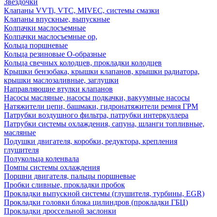
Звездочки
Клапаны VVTi, VTC, MIVEC, системы смазки
Клапаны впускные, выпускные
Колпачки маслосъемные
Колпачки маслосъемные ор,
Кольца поршневые
Кольца резиновые О-образные
Кольца свечных колодцев, прокладки колодцев
Крышки бензобака, крышки клапанов, крышки радиатора,
крышки маслозаливные, заглушки
Направляющие втулки клапанов
Насосы масляные, насосы подкачки, вакуумные насосы
Натяжители цепи, башмаки, гидронатяжители ремня ГРМ
Патрубки воздушного фильтра, патрубки интеркуллера
Патрубки системы охлаждения, сапуна, шланги топливные,
масляные
Подушки двигателя, коробки, редуктора, крепления
глушителя
Полукольца коленвала
Помпы системы охлаждения
Поршни двигателя, пальцы поршневые
Пробки сливные, прокладки пробок
Прокладки выпускной системы (глушителя, турбины, EGR)
Прокладки головки блока цилиндров (прокладки ГБЦ)
Прокладки дроссельной заслонки