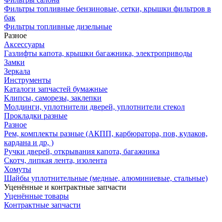
Фильтры топливные бензиновые, сетки, крышки фильтров в
бак
Фильтры топливные дизельные
Разное
Аксесcуары
Газлифты капота, крышки багажника, электроприводы
Замки
Зеркала
Инструменты
Каталоги запчастей бумажные
Клипсы, саморезы, заклепки
Молдинги, уплотнители дверей, уплотнители стекол
Прокладки разные
Разное
Рем, комплекты разные (АКПП, карбюратора, пов, кулаков,
кардана и др, )
Ручки дверей, открывания капота, багажника
Скотч, липкая лента, изолента
Хомуты
Шайбы уплотнительные (медные, алюминиевые, стальные)
Уценённые и контрактные запчасти
Уценённые товары
Контрактные запчасти