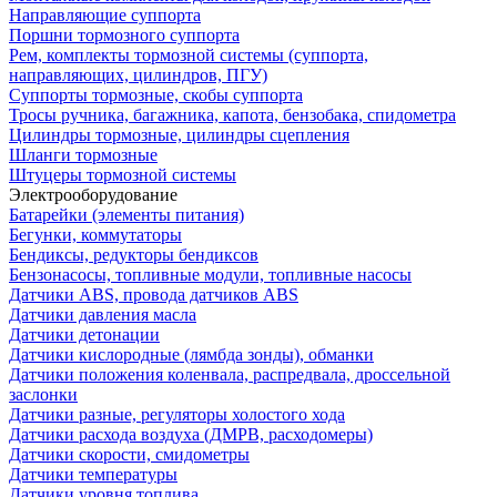
Направляющие суппорта
Поршни тормозного суппорта
Рем, комплекты тормозной системы (суппорта,
направляющих, цилиндров, ПГУ)
Суппорты тормозные, скобы суппорта
Тросы ручника, багажника, капота, бензобака, спидометра
Цилиндры тормозные, цилиндры сцепления
Шланги тормозные
Штуцеры тормозной системы
Электрооборудование
Батарейки (элементы питания)
Бегунки, коммутаторы
Бендиксы, редукторы бендиксов
Бензонасосы, топливные модули, топливные насосы
Датчики ABS, провода датчиков ABS
Датчики давления масла
Датчики детонации
Датчики кислородные (лямбда зонды), обманки
Датчики положения коленвала, распредвала, дроссельной
заслонки
Датчики разные, регуляторы холостого хода
Датчики расхода воздуха (ДМРВ, расходомеры)
Датчики скорости, смидометры
Датчики температуры
Датчики уровня топлива