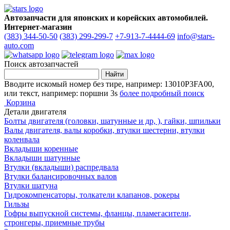
Автозапчасти для японских и корейских автомобилей.
Интернет-магазин
(383) 344-50-50
(383) 299-299-7
+7-913-7-4444-69
info@stars-
auto.com
Поиск автозапчастей
Вводите искомый номер без тире, например: 13010P3FA00,
или текст, например: поршни 3s
более подробный поиск
Корзина
Детали двигателя
Болты двигателя (головки, шатунные и др, ), гайки, шпильки
Валы двигателя, валы коробки, втулки шестерни, втулки
коленвала
Вкладыши коренные
Вкладыши шатунные
Втулки (вкладыши) распредвала
Втулки балансировочных валов
Втулки шатуна
Гидрокомпенсаторы, толкатели клапанов, рокеры
Гильзы
Гофры выпускной системы, фланцы, пламегасители,
стронгеры, приемные трубы