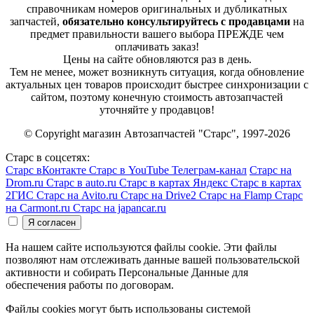
справочникам номеров оригинальных и дубликатных
запчастей,
обязательно консультируйтесь с продавцами
на
предмет правильности вашего выбора ПРЕЖДЕ чем
оплачивать заказ!
Цены на сайте обновляются раз в день.
Тем не менее, может возникнуть ситуация, когда обновление
актуальных цен товаров происходит быстрее синхронизации с
сайтом, поэтому конечную стоимость автозапчастей
уточняйте у продавцов!
© Copyright магазин Автозапчастей "Старс", 1997-2026
Старс в соцсетях:
Старс вКонтакте
Старс в YouTube
Телеграм-канал
Старс на
Drom.ru
Старс в auto.ru
Старс в картах Яндекс
Старс в картах
2ГИС
Старс на Avito.ru
Старс на Drive2
Старс на Flamp
Старс
на Carmont.ru
Старс на japancar.ru
На нашем сайте используются файлы cookie. Эти файлы
позволяют нам отслеживать данные вашей пользовательской
активности и собирать Персональные Данные для
обеспечения работы по договорам.
Файлы cookies могут быть использованы системой