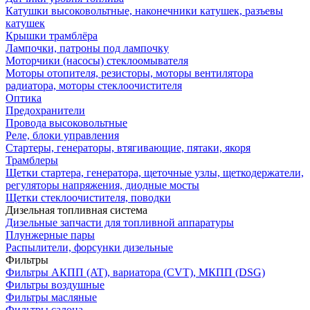
Катушки высоковольтные, наконечники катушек, разъевы
катушек
Крышки трамблёра
Лампочки, патроны под лампочку
Моторчики (насосы) стеклоомывателя
Моторы отопителя, резисторы, моторы вентилятора
радиатора, моторы стеклоочистителя
Оптика
Предохранители
Провода высоковольтные
Реле, блоки управления
Стартеры, генераторы, втягивающие, пятаки, якоря
Трамблеры
Щетки стартера, генератора, щеточные узлы, щеткодержатели,
регуляторы напряжения, диодные мосты
Щетки стеклоочистителя, поводки
Дизельная топливная система
Дизельные запчасти для топливной аппаратуры
Плунжерные пары
Распылители, форсунки дизельные
Фильтры
Фильтры АКПП (AT), вариатора (CVT), МКПП (DSG)
Фильтры воздушные
Фильтры масляные
Фильтры салона