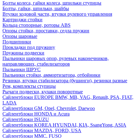
Болты колеса, гайки колеса, шпильки ступицы
Болты, гайки, шпильки, шайбы
Втулки ходовой части, втулки рулевого управления
Картриджи стойки
Кольца стопорные, роторы ABS
Опоры стойки, проставки, седла пружин
Опоры шаровые
Подшипники
Прокладки под пружину
Пружины подвески
Пыльники шаровых опор, рулевых наконечников,
направляющих, стабилизаторов
Пыльники ШРУС
Пыльники стойки, аммортизатора, отбойники
Резинки, втулки стабилизатора (бушинги), резинки разные
Рем, комплекты ступицы
Рычаги подвески, кулаки поворотные
Сайлентблоки EUROPE BMW, MB, VAG, Renault, PSA, FIAT,
LADA
Сайлентблоки GM, Opel, Chevrolet, Daewoo
Сайлентблоки HONDA и Acura
Сайлентблоки ISUZU
Сайлентблоки KOREA HYUNDAI, KIA, SsangYong, ASIA
Сайлентблоки MAZDA, FORD, USA
Сайлентблоки MMC, FUSO